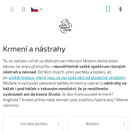
Přejít
NÁKUP
na
obsah
KOŠÍK
Krmení a nástrahy
To, co začalo ručně vyráběným perníkovým těstem doma kdysi
dávno, se dnes přetvořilo v
neuvěřitelně velké spektrum různých
nástrah a návnad
. Od těch živých, přes partikly a boilies, až
po
umělé imitace, které jsou na nerozeznání od skutečné předlohy
.
Můžete si vymyslet jakoukoli taktiku krmení a vybrat si
nástrahy na
háček i pod háček v takovém množství, že je nestihnete
vyzkoušet ani do konce života
. Je libo francouzské krmení?
Anglické? Anebo přímo naše domácí pod značkou Sportcarp? Máme
všechno.
Výroba boilies
Boilies