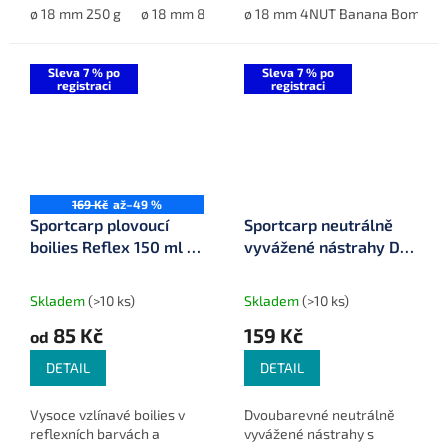
ø 18 mm 250 g
ø 18 mm 800 g
ø 18 mm 4NUT Banana Bomb
ø 20 mm 800 g
ø 24 mm 800
Sleva 7 % po
Sleva 7 % po
registraci
registraci
169 Kč
až
–49 %
Sportcarp plovoucí
Sportcarp neutrálně
boilies Reflex 150 ml ø
vyvážené nástrahy Duo
11 mm
Wafters ø 11 mm 100
ml
Skladem
(>10 ks)
Skladem
(>10 ks)
85 Kč
159 Kč
od
DETAIL
DETAIL
Vysoce vzlínavé boilies v
Dvoubarevné neutrálně
reflexních barvách a
vyvážené nástrahy s