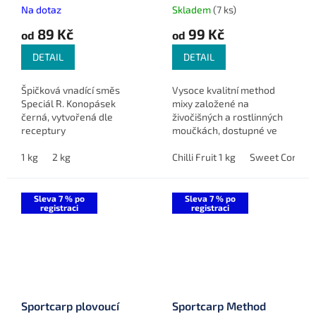
Na dotaz
Skladem
(7 ks)
89 Kč
99 Kč
od
od
DETAIL
DETAIL
Špičková vnadící směs
Vysoce kvalitní method
Speciál R. Konopásek
mixy založené na
černá, vytvořená dle
živočišných a rostlinných
receptury
moučkách, dostupné ve
několikanásobného mistra
čtyřech jedinečných
republiky, je ideální pro lov
1 kg
2 kg
příchutích, které jsou
Chilli Fruit 1 kg
Sweet Corn 1 
v čistých vodách a
ideální pro celoroční
chladnějších měsících.
použití.
Sleva 7 % po
Sleva 7 % po
registraci
registraci
Sportcarp plovoucí
Sportcarp Method