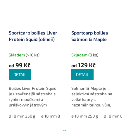
Sportcarp boilies Liver
Sportcarp boilies
Protein Squid (oliheň)
Salmon & Maple
Skladem
(>10 ks)
Skladem
(3 ks)
99 Kč
129 Kč
od
od
DETAIL
DETAIL
Boilies Liver Protein Squid
Salmon & Maple je
je uzavřenější nástraha s
selektivní nástraha na
rybími moučkami a
velké kapry s
práškovým játrovým
nezaměnitelnou vůní,
proteinem, vylepšená o
určená pro dlouhé mise na
esenci, Salmon Protein
ø 18 mm 250 g
ø 18 mm 800 g
světových řekách a
ø 18 mm 250 g
ø 20 mm 800 g
ø 18 mm 800 g
ø 24 mm 800
Liquid a další atraktory. Je
jezerech.
ideální...