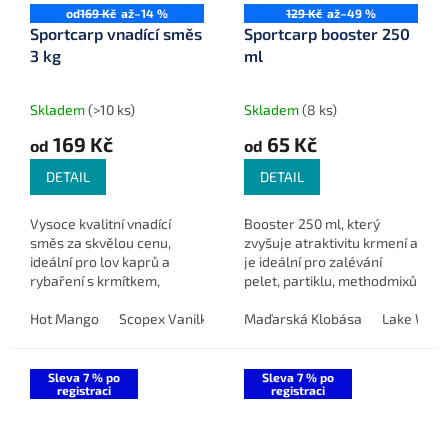
od
169 Kč
až
–14 %
129 Kč
až
–49 %
Sportcarp vnadící směs
Sportcarp booster 250
3 kg
ml
Skladem
(>10 ks)
Skladem
(8 ks)
169 Kč
65 Kč
od
od
DETAIL
DETAIL
Vysoce kvalitní vnadící
Booster 250 ml, který
směs za skvělou cenu,
zvyšuje atraktivitu krmení a
ideální pro lov kaprů a
je ideální pro zalévání
rybaření s krmítkem,
pelet, partiklu, methodmixů
feederem nebo method
i nástrah, s širokou
feederem.
Hot Mango
Scopex Vanilka
Chilli Fruit
nabídkou příchutí.
Maďarská Klobása
Spicy Krill
Lake Wiza
Sweet 
Sleva 7 % po
Sleva 7 % po
registraci
registraci