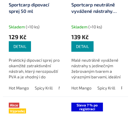
Sportcarp dipovací
Sportcarp neutrálně
sprej 50 ml
vyvážené nástrahy
Worms Duo ø 6 mm 25
g
Skladem
(>10 ks)
Skladem
(>10 ks)
129 Kč
139 Kč
DETAIL
DETAIL
Praktický dipovací sprej pro
Malé neutrálně vyvážené
okamžité zatraktivnění
nástrahy s jedinečným
nástrah, který nerozpouští
žebrovaným tvarem a
PVA a je vhodný i do
výraznými barvami, ideální
studené vody.
pro feeder a method
Hot Mango
Spicy Krill
Mulberry Garlic
feeder.
Hot Mango
Wild Strawberry
Spicy Krill
Pinea
Akce
Sleva 7 % po
registraci
Výprodej