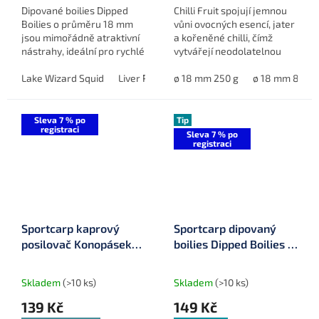
Dipované boilies Dipped
Chilli Fruit spojují jemnou
Boilies o průměru 18 mm
vůni ovocných esencí, jater
jsou mimořádně atraktivní
a kořeněné chilli, čímž
nástrahy, ideální pro rychlé
vytvářejí neodolatelnou
chytání například během
návnadu, která zaručuje
závodů, nebo na dlouhých
Lake Wizard Squid
Liver Protein Hungarian Sausage
úspěch při každém lovu.
ø 18 mm 250 g
ø 18 mm 800 g
Fruity C
výpravách, kdy ryby...
Sleva 7 % po
Tip
registraci
Sleva 7 % po
registraci
Sportcarp kaprový
Sportcarp dipovaný
posilovač Konopásek
boilies Dipped Boilies ø
250 ml
20 mm 200 ml
Skladem
(>10 ks)
Skladem
(>10 ks)
139 Kč
149 Kč