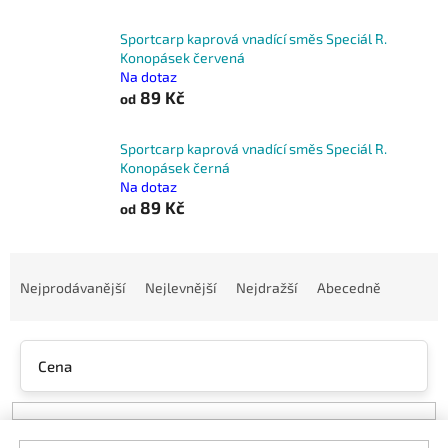
Sportcarp kaprová vnadící směs Speciál R.
Konopásek červená
Na dotaz
89 Kč
od
Sportcarp kaprová vnadící směs Speciál R.
Konopásek černá
Na dotaz
89 Kč
od
Ř
a
Nejprodávanější
Nejlevnější
Nejdražší
Abecedně
z
e
n
Cena
í
p
r
o