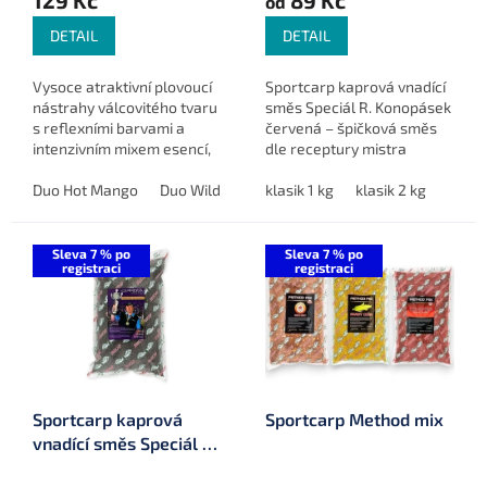
129 Kč
89 Kč
od
DETAIL
DETAIL
Vysoce atraktivní plovoucí
Sportcarp kaprová vnadící
nástrahy válcovitého tvaru
směs Speciál R. Konopásek
s reflexními barvami a
červená – špičková směs
intenzivním mixem esencí,
dle receptury mistra
ideální pro krátké
Richarda Konopáska,
vycházky, závody a chladné
Duo Hot Mango
Duo Wild Strawberry
ideální pro intenzivní
klasik 1 kg
Duo Scopex Shrimp
klasik 2 kg
D
vody.
vnadění i jemnou práci ve
sloupci.
Sleva 7 % po
Sleva 7 % po
registraci
registraci
Sportcarp kaprová
Sportcarp Method mix
vnadící směs Speciál R.
Konopásek černá