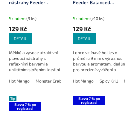
nástrahy Feeder
Feeder Balanced
Candies 8 mm 75 ml
Boilies 9 mm 70 ml
Skladem
(9 ks)
Skladem
(>10 ks)
129 Kč
129 Kč
DETAIL
DETAIL
Měkké a vysoce atraktivní
Lehce vzlínavé boilies o
plovoucí nástrahy s
průměru 9 mm s výraznou
reflexními barvami a
barvou a aromatem, ideální
unikátním složením, ideální
pro precizní vyvážení a
pro feederový lov.
dlouhotrvající lov u method
Hot Mango
Monster Crab
Halibut
feederu.
Hot Mango
Mulberry Garlic (moruše
Spicy Krill
Mulbe
Tip
Sleva 7 % po
registraci
Sleva 7 % po
registraci