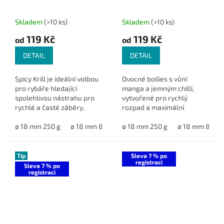
Skladem
(>10 ks)
Skladem
(>10 ks)
119 Kč
119 Kč
od
od
DETAIL
DETAIL
Spicy Krill je ideální volbou
Ovocné boilies s vůní
pro rybáře hledající
manga a jemným chilli,
spolehlivou nástrahu pro
vytvořené pro rychlý
rychlé a časté záběry,
rozpad a maximální
zejména v chladné vodě a
atraktivitu. Ideální
během závodů.
ø 18 mm 250 g
ø 18 mm 800 g
celoroční nástraha i
ø 18 mm 250 g
ø 20 mm 800 g
ø 18 mm 800 g
ø 24 mm 800
návnada, která vyniká
především ve studené
vodě.
Tip
Sleva 7 % po
registraci
Sleva 7 % po
registraci