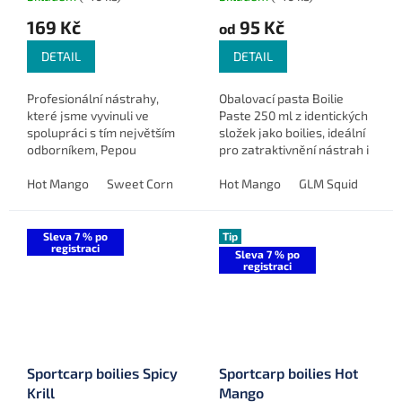
169 Kč
95 Kč
od
DETAIL
DETAIL
Profesionální nástrahy,
Obalovací pasta Boilie
které jsme vyvinuli ve
Paste 250 ml z identických
spolupráci s tím největším
složek jako boilies, ideální
odborníkem, Pepou
pro zatraktivnění nástrah i
Konopáskem.
v náročných podmínkách.
Hot Mango
Sweet Corn
Mulberry Garlic
Hot Mango
Citrus Butyric
GLM Squid
Hun
H
Sleva 7 % po
Tip
registraci
Sleva 7 % po
registraci
Sportcarp boilies Spicy
Sportcarp boilies Hot
Krill
Mango