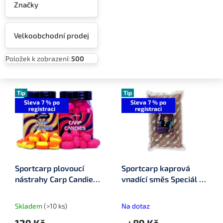
Značky
Velkoobchodní prodej
Položek k zobrazení:
500
V
ý
Tip
Tip
Sleva 7 % po
Sleva 7 % po
p
registraci
registraci
i
s
p
r
o
Sportcarp plovoucí
Sportcarp kaprová
d
nástrahy Carp Candies
vnadící směs Speciál R.
u
ø 15 mm 100 ml
Konopásek červená
k
t
Skladem
(>10 ks)
Na dotaz
ů