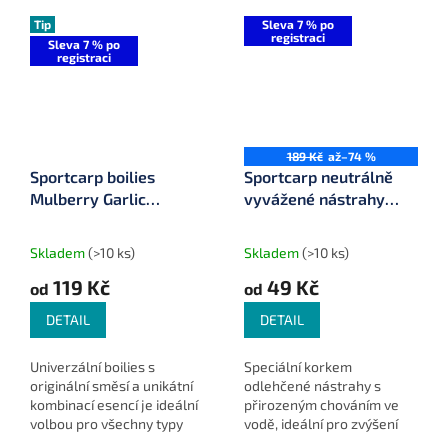
Tip
Sleva 7 % po
registraci
Sleva 7 % po
registraci
189 Kč
až
–74 %
Sportcarp boilies
Sportcarp neutrálně
Mulberry Garlic
vyvážené nástrahy
(moruše česnek)
Wafters Cork 300 ml
Skladem
(>10 ks)
Skladem
(>10 ks)
119 Kč
49 Kč
od
od
DETAIL
DETAIL
Univerzální boilies s
Speciální korkem
originální směsí a unikátní
odlehčené nástrahy s
kombinací esencí je ideální
přirozeným chováním ve
volbou pro všechny typy
vodě, ideální pro zvýšení
vod a roční období.
počtu záběrů.