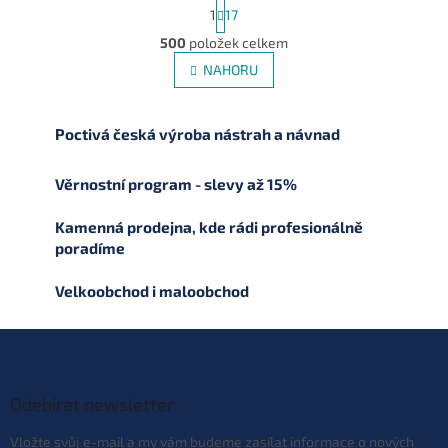
S
1
17
t
r
500
položek celkem
O
á
v
NAHORU
n
l
k
á
o
v
d
Poctivá česká výroba nástrah a návnad
á
a
n
c
í
í
Věrnostní program - slevy až 15%
p
r
Kamenná prodejna, kde rádi profesionálně
v
poradíme
k
y
Velkoobchod i maloobchod
v
ý
p
Z
i
á
s
p
u
a
Odebírat newsletter
t
Vložte svůj e-mail a my vám budeme zasílat informace o nových