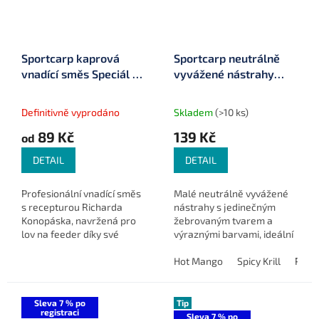
Sportcarp kaprová
Sportcarp neutrálně
vnadící směs Speciál R.
vyvážené nástrahy
Konopásek žlutá
Worms Duo ø 8 mm 25
g
Definitivně vyprodáno
Skladem
(>10 ks)
89 Kč
139 Kč
od
DETAIL
DETAIL
Profesionální vnadící směs
Malé neutrálně vyvážené
s recepturou Richarda
nástrahy s jedinečným
Konopáska, navržená pro
žebrovaným tvarem a
lov na feeder díky své
výraznými barvami, ideální
hrubší struktuře.
pro feeder a method
feeder.
Hot Mango
Spicy Krill
Pinea
Sleva 7 % po
Tip
registraci
Sleva 7 % po