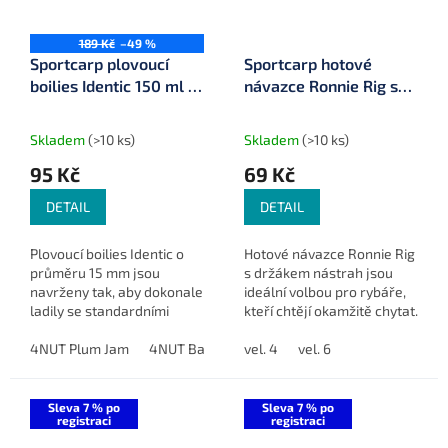
189 Kč
–49 %
Sportcarp plovoucí
Sportcarp hotové
boilies Identic 150 ml ø
návazce Ronnie Rig s
15 mm
držákem nástrahy 2 ks
Skladem
(>10 ks)
Skladem
(>10 ks)
95 Kč
69 Kč
DETAIL
DETAIL
Plovoucí boilies Identic o
Hotové návazce Ronnie Rig
průměru 15 mm jsou
s držákem nástrah jsou
navrženy tak, aby dokonale
ideální volbou pro rybáře,
ladily se standardními
kteří chtějí okamžitě chytat.
potápivými boilies stejné
Stačí je přivázat k oblíbené
řady, díky čemuž poskytují
4NUT Plum Jam
4NUT Banana Bomb
šňůrce, připevnit nástrahu
vel. 4
Lake Wizard
vel. 6
Pepper 
přirozený potravinový
a můžete...
signál...
Sleva 7 % po
Sleva 7 % po
registraci
registraci