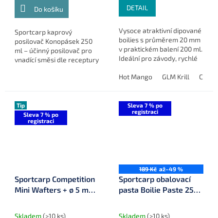
DETAIL
Do košíku
Vysoce atraktivní dipované
Sportcarp kaprový
boilies s průměrem 20 mm
posilovač Konopásek 250
v praktickém balení 200 ml.
ml – účinný posilovač pro
Ideální pro závody, rychlé
vnadící směsi dle receptury
chytání i dlouhé výpravy –
Richarda Konopáska,
obzvláště v náročných
Hot Mango
GLM Krill
Chilli 
ideální pro zvýšení
podmínkách a ve...
atraktivity krmení.
Tip
Sleva 7 % po
registraci
Sleva 7 % po
registraci
189 Kč
až
–49 %
Sportcarp Competition
Sportcarp obalovací
Mini Wafters + ø 5 mm
pasta Boilie Paste 250
25 g
ml
Skladem
(>10 ks)
Skladem
(>10 ks)