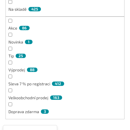
d
Na skladě
425
u
k
t
Akce
86
ů
Novinka
1
Tip
25
Výprodej
88
Sleva 7 % po registraci
412
Velkoobchodní prodej
163
Doprava zdarma
3