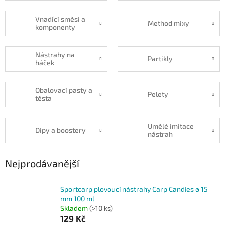
Vnadící směsi a
Method mixy
komponenty
Nástrahy na
Partikly
háček
Obalovací pasty a
Pelety
těsta
Umělé imitace
Dipy a boostery
nástrah
Nejprodávanější
Sportcarp plovoucí nástrahy Carp Candies ø 15
mm 100 ml
Skladem
(>10 ks)
129 Kč