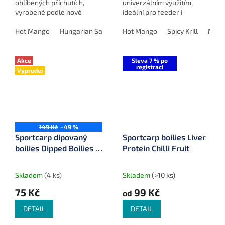
oblíbených příchutích,
univerzálním využitím,
vyrobené podle nové
ideální pro feeder i
receptury a moderní
kaprařinu v náročných
technologie pro maximální
Hot Mango
Hungarian Sausage (maďarská klobása)
podmínkách.
Hot Mango
Spicy Krill
Squid & O
Mulbe
účinnost.
Akce
Sleva 7 % po
registraci
Výprodej
149 Kč
–49 %
Sportcarp dipovaný
Sportcarp boilies Liver
boilies Dipped Boilies ø
Protein Chilli Fruit
18 mm 200 ml
Skladem
(4 ks)
Skladem
(>10 ks)
75 Kč
99 Kč
od
DETAIL
DETAIL