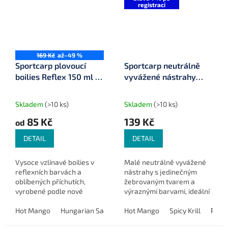
registraci
169 Kč
až
–49 %
Sportcarp plovoucí
Sportcarp neutrálně
boilies Reflex 150 ml ø
vyvážené nástrahy
15 mm
Worms Duo ø 11 mm 25
g
Skladem
(>10 ks)
Skladem
(>10 ks)
85 Kč
139 Kč
od
DETAIL
DETAIL
Vysoce vzlínavé boilies v
Malé neutrálně vyvážené
reflexních barvách a
nástrahy s jedinečným
oblíbených příchutích,
žebrovaným tvarem a
vyrobené podle nové
výraznými barvami, ideální
receptury a moderní
pro feeder a method
technologie pro maximální
Hot Mango
Hungarian Sausage (maďarská klobása)
feeder.
Hot Mango
Spicy Krill
Pepper (p
Pinea
účinnost.