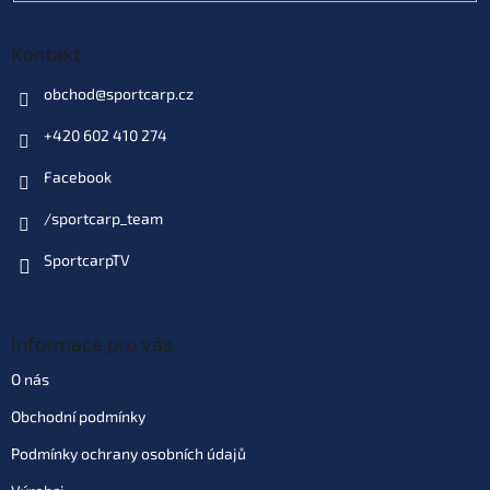
Skladem
(>10 ks)
| 41931
169 Kč
EAN:
8595662105702
Kontakt
Můžeme doručit do:
11.8.2026
obchod
@
sportcarp.cz
Do košíku
+420 602 410 274
Facebook
Varianta: Pineapple (ananas -
žlutá)
/sportcarp_team
Skladem
(>10 ks)
| 86739
169 Kč
EAN:
8595662105856
SportcarpTV
Můžeme doručit do:
11.8.2026
Do košíku
Informace pro vás
O nás
Varianta: Strawberry (jahoda -
Obchodní podmínky
červená)
Skladem
(>10 ks)
| 69857
169 Kč
Podmínky ochrany osobních údajů
EAN:
8595662105948
Můžeme doručit do:
11.8.2026