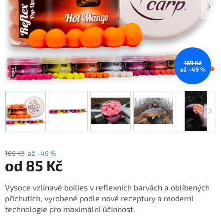
169 Kč
až –49 %
169 Kč
až –49 %
od
85 Kč
Měrná
Vysoce vzlínavé boilies v reflexních barvách a oblíbených
cena:
příchutích, vyrobené podle nové receptury a moderní
technologie pro maximální účinnost.