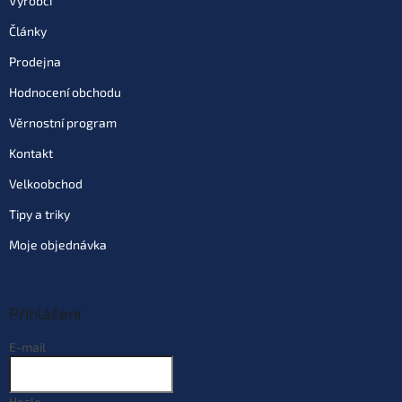
Výrobci
Články
Do košíku
Prodejna
Hodnocení obchodu
Varianta: Mulberry Garlic
(moruše česnek - růžová)
Věrnostní program
Skladem
(>10 ks)
| 68545
169 Kč
Kontakt
EAN:
8595662105801
Můžeme doručit do:
11.8.2026
Velkoobchod
Tipy a triky
Do košíku
Moje objednávka
Varianta: Banana (banán - žlutá)
Skladem
(>10 ks)
| 68923
169 Kč
EAN:
8595662105603
Přihlášení
Můžeme doručit do:
11.8.2026
E-mail
Do košíku
Heslo