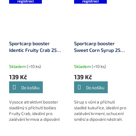
registraci
registraci
Sportcarp booster
Sportcarp booster
Identic Fruity Crab 250
Sweet Corn Syrup 250
ml
ml
Skladem
(>10 ks)
Skladem
(>10 ks)
139 Kč
139 Kč
Do košíku
Do košíku
Vysoce atraktivní booster
Sirup s vůní a příchutí
sladěný s příchutí boilies
sladké kukuřice, ideální pro
Fruity Crab, ideální pro
zalévání krmení, ochucení
zalévání krmiva a dipování
směsí a dipování nástrah.
nástrah.