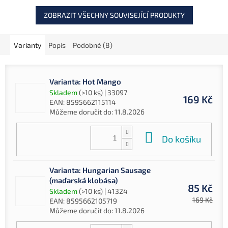
ZOBRAZIT VŠECHNY SOUVISEJÍCÍ PRODUKTY
Varianty
Popis
Podobné (8)
Varianta: Hot Mango
Skladem
(>10 ks)
| 33097
169 Kč
EAN:
8595662115114
Můžeme doručit do:
11.8.2026
Do košíku
Varianta: Hungarian Sausage
(maďarská klobása)
85 Kč
Skladem
(>10 ks)
| 41324
169 Kč
EAN:
8595662105719
Můžeme doručit do:
11.8.2026