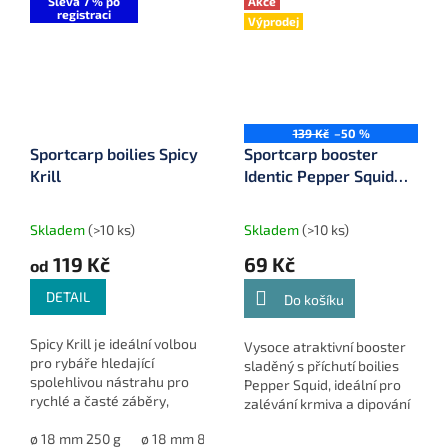
Sleva 7 % po
Akce
registraci
Výprodej
139 Kč
–50 %
Sportcarp boilies Spicy
Sportcarp booster
Krill
Identic Pepper Squid
250 ml
Skladem
(>10 ks)
Skladem
(>10 ks)
119 Kč
69 Kč
od
DETAIL
Do košíku
Spicy Krill je ideální volbou
Vysoce atraktivní booster
pro rybáře hledající
sladěný s příchutí boilies
spolehlivou nástrahu pro
Pepper Squid, ideální pro
rychlé a časté záběry,
zalévání krmiva a dipování
zejména v chladné vodě a
nástrah.
během závodů.
ø 18 mm 250 g
ø 18 mm 800 g
ø 20 mm 800 g
ø 24 mm 800