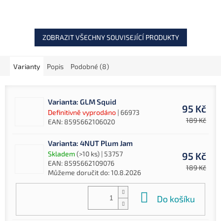
ZOBRAZIT VŠECHNY SOUVISEJÍCÍ PRODUKTY
Varianty
Popis
Podobné (8)
Varianta: GLM Squid
95 Kč
Definitivně vyprodáno
| 66973
189 Kč
EAN:
8595662106020
Varianta: 4NUT Plum Jam
Skladem
(>10 ks)
| 53757
95 Kč
EAN:
8595662109076
189 Kč
Můžeme doručit do:
10.8.2026
Do košíku