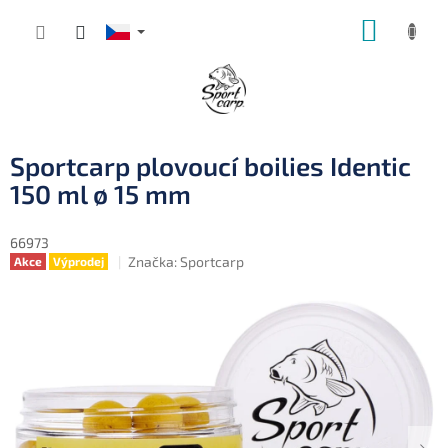
Přejít
NÁKUP
na
obsah
KOŠÍK
Sportcarp plovoucí boilies Identic
150 ml ø 15 mm
66973
Značka:
Sportcarp
Akce
Výprodej