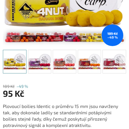
189 Kč
–49 %
189 Kč
–49 %
95 Kč
Měrná
Plovoucí boilies Identic o průměru 15 mm jsou navrženy
cena:
tak, aby dokonale ladily se standardními potápivými
boilies stejné řady, díky čemuž poskytují přirozený
potravinový signál a komplexní atraktivitu.