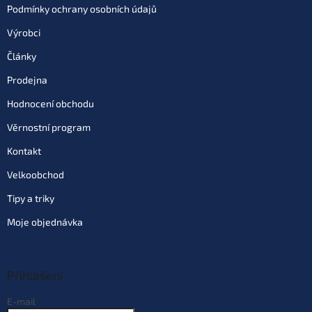
Skladem
(>10 ks)
| 53364
95 Kč
Podmínky ochrany osobních údajů
EAN:
8595662110317
189 Kč
Můžeme doručit do:
10.8.2026
Výrobci
Články
Do košíku
Prodejna
Hodnocení obchodu
Varianta: Coconut Bomb
Skladem
(>10 ks)
| 53652
95 Kč
Věrnostní program
EAN:
8595662108376
189 Kč
Kontakt
Můžeme doručit do:
10.8.2026
Velkoobchod
Do košíku
Tipy a triky
Moje objednávka
Přihlášení
E-mail