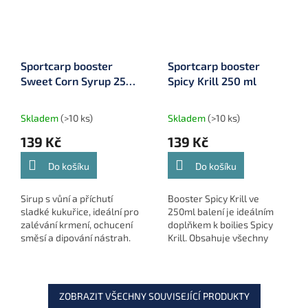
Sportcarp booster
Sportcarp booster
Sweet Corn Syrup 250
Spicy Krill 250 ml
ml
Skladem
(>10 ks)
Skladem
(>10 ks)
139 Kč
139 Kč
Do košíku
Do košíku
Sirup s vůní a příchutí
Booster Spicy Krill ve
sladké kukuřice, ideální pro
250ml balení je ideálním
zalévání krmení, ochucení
doplňkem k boilies Spicy
směsí a dipování nástrah.
Krill. Obsahuje všechny
atraktory z původní
receptury, díky čemuž
výrazně zvyšuje účinnost
návnad i...
ZOBRAZIT VŠECHNY SOUVISEJÍCÍ PRODUKTY