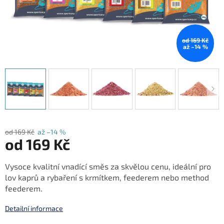
od 169 Kč
až –14 %
od 169 Kč
až –14 %
od
169 Kč
Měrná
Vysoce kvalitní vnadící směs za skvělou cenu, ideální pro
cena:
lov kaprů a rybaření s krmítkem, feederem nebo method
feederem.
Detailní informace