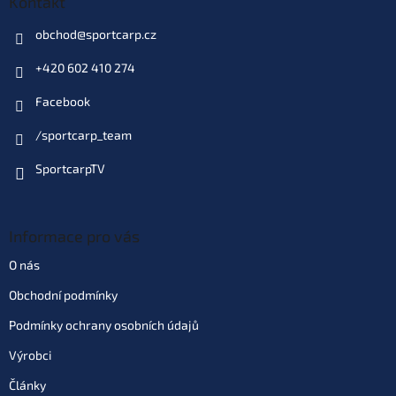
Kontakt
Do košíku
obchod
@
sportcarp.cz
+420 602 410 274
Varianta: Mulberry Garlic
Skladem
(>10 ks)
| 93865
Facebook
169 Kč
EAN:
8595662114261
Můžeme doručit do:
11.8.2026
/sportcarp_team
SportcarpTV
Do košíku
Varianta: balení 6 ks - Hot
Informace pro vás
Mango
862 Kč
Skladem
(>10 ks)
| 70517
O nás
1 014 Kč
EAN:
70517
Obchodní podmínky
Můžeme doručit do:
11.8.2026
Podmínky ochrany osobních údajů
Do košíku
Výrobci
Články