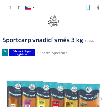
Přejít
NÁKUP
na
obsah
KOŠÍK
Sportcarp vnadící směs 3 kg
93864
Tip
Sleva 7 % po
Značka:
Sportcarp
registraci