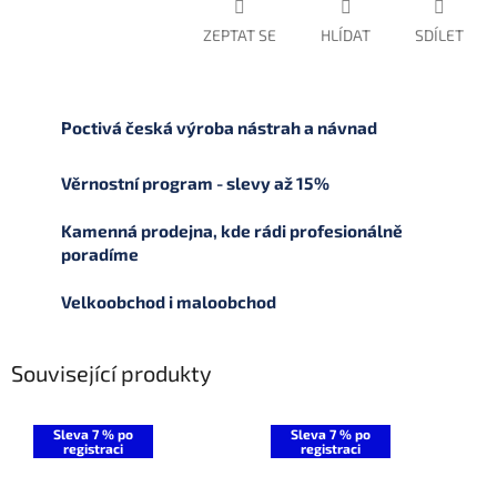
ZEPTAT SE
HLÍDAT
SDÍLET
Poctivá česká výroba nástrah a návnad
Věrnostní program - slevy až 15%
Kamenná prodejna, kde rádi profesionálně
poradíme
Velkoobchod i maloobchod
Související produkty
Sleva 7 % po
Sleva 7 % po
registraci
registraci