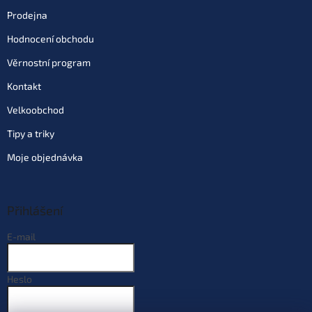
Varianta: balení 6 ks - Scopex
Prodejna
Vanilka
862 Kč
Skladem
(>10 ks)
| 53348
Hodnocení obchodu
1 014 Kč
EAN:
53348
Můžeme doručit do:
11.8.2026
Věrnostní program
Kontakt
Do košíku
Velkoobchod
Tipy a triky
Varianta: balení 6 ks - Chilli
Fruit
862 Kč
Moje objednávka
Skladem
(6 ks)
| 97771
EAN:
97771
1 014 Kč
Můžeme doručit do:
11.8.2026
Přihlášení
Do košíku
E-mail
Varianta: balení 6 ks - Spicy Krill
862 Kč
Skladem
(8 ks)
| 97773
EAN:
97773
Heslo
1 014 Kč
Můžeme doručit do:
11.8.2026