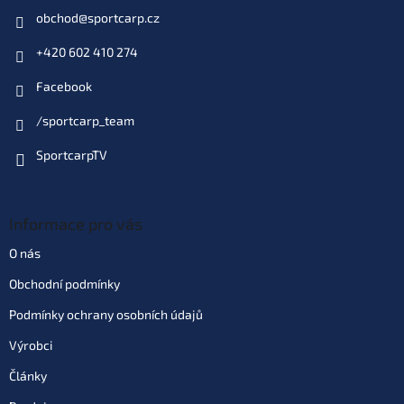
Do košíku
obchod
@
sportcarp.cz
+420 602 410 274
Varianta: Banana
Skladem
(>10 ks)
| 33037
Facebook
129 Kč
EAN:
8595662115015
Můžeme doručit do:
11.8.2026
/sportcarp_team
SportcarpTV
Do košíku
Informace pro vás
O nás
Obchodní podmínky
Podmínky ochrany osobních údajů
Výrobci
Články