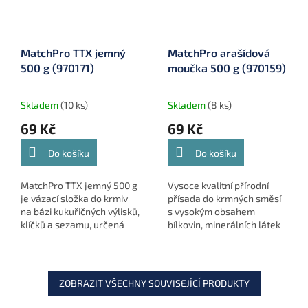
MatchPro TTX jemný
MatchPro arašídová
500 g (970171)
moučka 500 g (970159)
Skladem
(10 ks)
Skladem
(8 ks)
69 Kč
69 Kč
Do košíku
Do košíku
MatchPro TTX jemný 500 g
Vysoce kvalitní přírodní
je vázací složka do krmiv
přísada do krmných směsí
na bázi kukuřičných výlisků,
s vysokým obsahem
klíčků a sezamu, určená
bílkovin, minerálních látek
pro kaprové a cejnové
a vitamínů. Ideální pro
směsi.
cílený lov větších ryb v
řekách i stojatých vodách.
ZOBRAZIT VŠECHNY SOUVISEJÍCÍ PRODUKTY