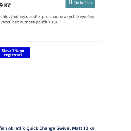
Do košíku
9 Kč
chlovýměnný obratlík, pro snadné a rychlé výměny
vazců bez nutnosti použití uzlu.
Sleva 7 % po
registraci
fish obratlík Quick Change Swivel Matt 10 ks