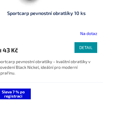
Sportcarp pevnostní obratlíky 10 ks
Na dotaz
DETAIL
43 Kč
d
ortcarp pevnostní obratlíky – kvalitní obratlíky v
ovedení Black Nickel, ideální pro moderní
prařinu.
Sleva 7 % po
registraci