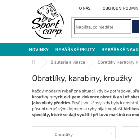
Přejít
O NÁS
OBCHODNÍ PODMÍN
na
obsah
NOVINKY
RYBÁŘSKÉ PRUTY
RYBÁŘSKÉ NAVI
Domů
Bižuterie a vlasce
Obratlíky, karabiny, 
Obratlíky, karabiny, kroužky
Každý moderní rybář zná situaci, kdy by potřeboval přes
kroužky, s rychloklipem, dokonce obratlíky s ložisk
jako nikdy předtím.
Pryč jsou i časy, kdy byly k dostán
působí nerušivým dojmem a ryby nijak neplaší.
Velikos
speciály, které se dají využít i při lovu marlinů na moř
Obratlíky