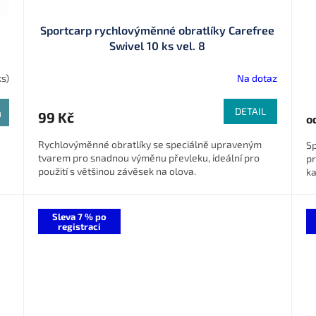
Sportcarp rychlovýměnné obratlíky Carefree
Swivel 10 ks vel. 8
ks)
Na dotaz
DETAIL
u
99 Kč
o
Rychlovýměnné obratlíky se speciálně upraveným
Sp
tvarem pro snadnou výměnu převleku, ideální pro
pr
použití s většinou závěsek na olova.
ka
Sleva 7 % po
registraci