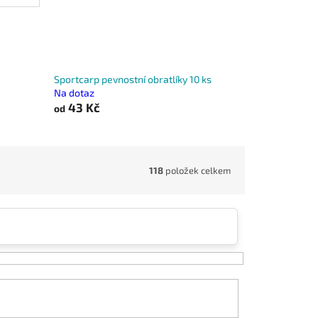
Sportcarp pevnostní obratlíky 10 ks
Na dotaz
43 Kč
od
118
položek celkem