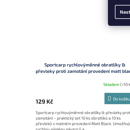
Nast
Sportcarp rychlovýměnné obratlíky &
převleky proti zamotání provedení matt bla
(matné - nelesknoucí se) 10 ks
Skladem
(>10 
Do košík
129 Kč
Sportcarp rychlovýměnné obratlíky & převleky prot
zamotání – praktický set 10 ks obratlíků a 10 ks
převleků v matném provedení Matt Black. Umožňuj
rychlou výměnu návazců a...