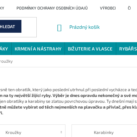
KY
PODMÍNKY OCHRANY OSOBNÍCH ÚDAJŮ
VÝROBCI
ČLÁ
NÁKUPNÍ
HLEDAT
Prázdný košík
KOŠÍK
JÁKY
KRMENÍ A NÁSTRAHY
BIŽUTERIE A VLASCE
RYBÁŘS
kroužky
ně ten obratlík, který jako poslední utrhnul při poslední vycházce a te
em na ty největší žijící ryby. Výběr je dnes opravdu nekonečný a své
í jen obratlíky a karabiny se zlatou povrchovou úpravou. Ty dnešní mají
tně můžete vybírat od těch nejmenších na plavačku a přívlač, přes kl
i.
Kroužky
Karabinky