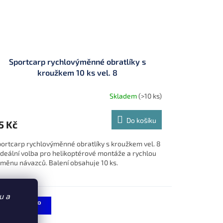
Sportcarp rychlovýměnné obratlíky s
kroužkem 10 ks vel. 8
Skladem
(>10 ks)
Do košíku
5 Kč
ortcarp rychlovýměnné obratlíky s kroužkem vel. 8
ideální volba pro helikoptérové montáže a rychlou
měnu návazců. Balení obsahuje 10 ks.
u a
Sleva 7 % po
registraci