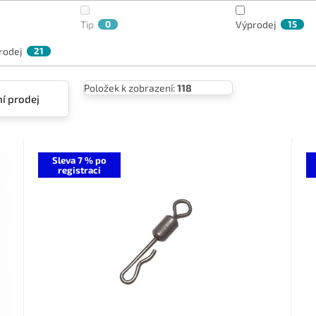
Tip
0
Výprodej
15
rodej
21
Položek k zobrazení:
118
í prodej
Sleva 7 % po
registraci