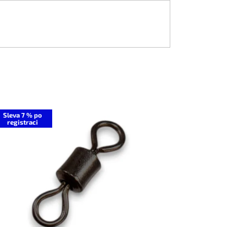
Sleva 7 % po
registraci