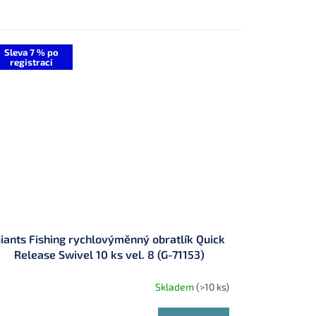
 4,5 mm
oválné střední ø 6 mm
Sleva 7 % po
registraci
iants Fishing rychlovýměnný obratlík Quick
Release Swivel 10 ks vel. 8 (G-71153)
Skladem
(>10 ks)