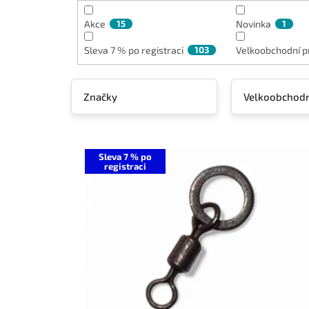
k
t
Akce
15
Novinka
1
ů
Sleva 7 % po registraci
103
Velkoobchodní p
Značky
Velkoobchodn
V
ý
Sleva 7 % po
registraci
p
i
s
p
r
o
d
u
k
t