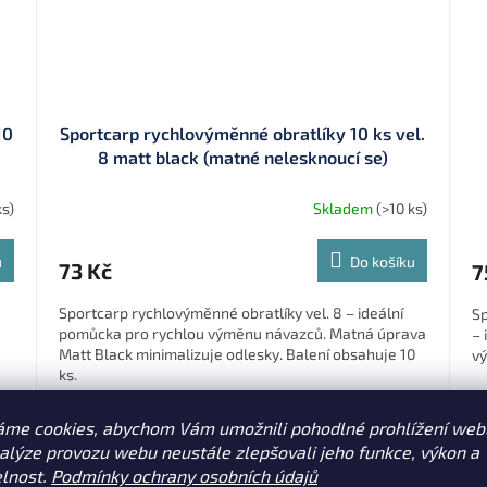
10
Sportcarp rychlovýměnné obratlíky 10 ks vel.
8 matt black (matné nelesknoucí se)
ks)
Skladem
(>10 ks)
u
Do košíku
73 Kč
7
Sportcarp rychlovýměnné obratlíky vel. 8 – ideální
Sp
pomůcka pro rychlou výměnu návazců. Matná úprava
– 
Matt Black minimalizuje odlesky. Balení obsahuje 10
vý
ks.
áme cookies, abychom Vám umožnili pohodlné prohlížení web
Sleva 7 % po
nalýze provozu webu neustále zlepšovali jeho funkce, výkon a
registraci
elnost.
Podmínky ochrany osobních údajů