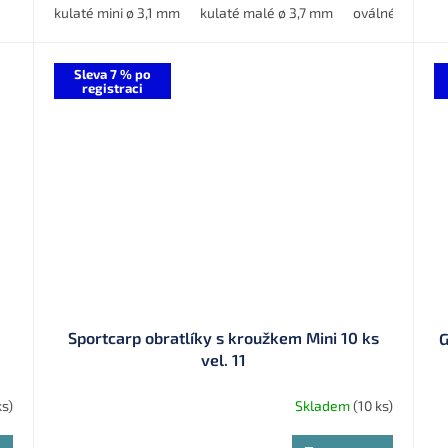
kulaté mini ø 3,1 mm
kulaté malé ø 3,7 mm
oválné malé ø
Sleva 7 % po
registraci
Sportcarp obratlíky s kroužkem Mini 10 ks
G
vel. 11
ks)
Skladem
(10 ks)