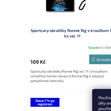
Sportcarp obratlíky Ronnie Rig s kroužkem 
ks vel. 11
Skladem
(>10 
Do košík
109 Kč
Sportcarp obratlíky Ronnie Rig vel. 11 s kroužkem
usnadňují tvorbu návazců Ronnie Rig a zlepšují
pohyblivost nástrahy.
Použív
Sleva 7 % po
díky a
registraci
použit