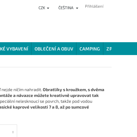
Přihlášení
CZK
ČEŠTINA
NKY
PRODEJNA
HODNOCENÍ OBCHODU
VĚRNOSTNÍ PROG
KÉ VYBAVENÍ
OBLEČENÍ A OBUV
CAMPING
ZPŮSOBY LOV
ď nejde ničím nahradit.
Obratlíky s kroužkem, s dvěma
 montáže a návazce můžete kreativně upravovat tak
 speciální nelesknoucí se povrch, takže pod vodou
asické kaprové velikosti 7 a 8, až po sumcové