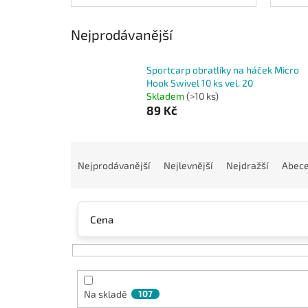
Nejprodávanější
Sportcarp obratlíky na háček Micro
Hook Swivel 10 ks vel. 20
Skladem
(>10 ks)
89 Kč
Ř
a
Nejprodávanější
Nejlevnější
Nejdražší
Abec
z
e
n
Cena
í
p
r
o
d
Na skladě
107
u