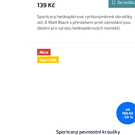
Do košík
139 Kč
Sportcarp helikoptérové rychlovýměnné obratlíky
vel. 8 Matt Black s převlekem proti zamotání jsou
ideální pro výrobu helikoptérových montáží.
Akce
Výprodej
od
105 Kč
–50 %
Sportcarp pevnostní kroužky