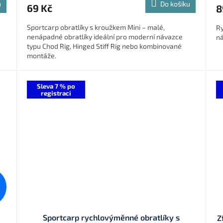
u
Do košíku
69 Kč
8
Sportcarp obratlíky s kroužkem Mini – malé,
Ry
nenápadné obratlíky ideální pro moderní návazce
ná
typu Chod Rig, Hinged Stiff Rig nebo kombinované
montáže.
Sleva 7 % po
registraci
Sportcarp rychlovýměnné obratlíky s
Z