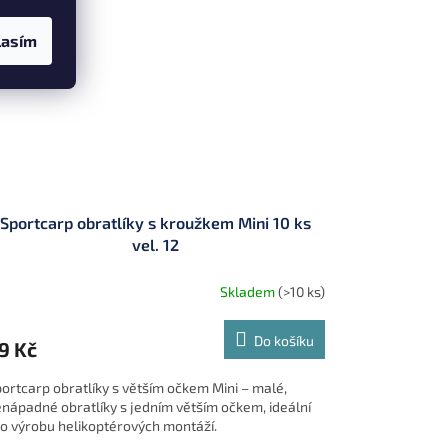
lasím
Sportcarp obratlíky s kroužkem Mini 10 ks
vel. 12
Skladem
(>10 ks)
Do košíku
9 Kč
ortcarp obratlíky s větším očkem Mini – malé,
nápadné obratlíky s jedním větším očkem, ideální
o výrobu helikoptérových montáží.