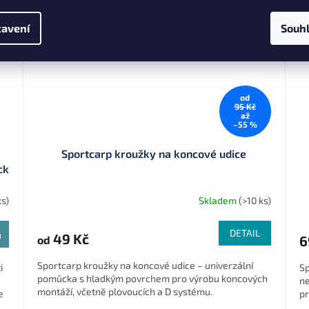
avení
Souh
od
95 Kč
až
–55 %
Sportcarp kroužky na koncové udice
ck
ks)
Skladem
(>10 ks)
DETAIL
u
49 Kč
6
od
Sportcarp kroužky na koncové udice – univerzální
i
Sp
pomůcka s hladkým povrchem pro výrobu koncových
ne
montáží, včetně plovoucích a D systému.
e
pr