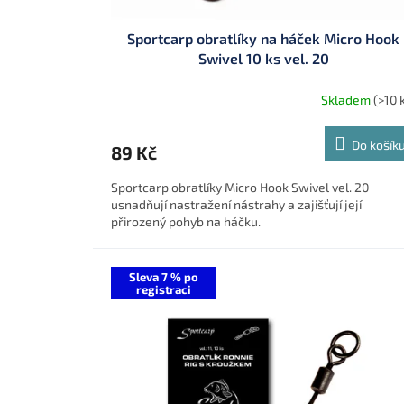
ů
Sportcarp obratlíky na háček Micro Hook
Swivel 10 ks vel. 20
Skladem
(>10 
Do košík
89 Kč
Sportcarp obratlíky Micro Hook Swivel vel. 20
usnadňují nastražení nástrahy a zajišťují její
přirozený pohyb na háčku.
Sleva 7 % po
registraci