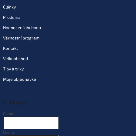
Články
Varianta: Oliheň
Prodejna
Skladem
(>10 ks)
| 88896
129 Kč
EAN:
8595662104378
Hodnocení obchodu
Můžeme doručit do:
10.8.2026
Věrnostní program
Do košíku
Kontakt
Velkoobchod
Varianta: Ananas
Tipy a triky
Skladem
(>10 ks)
| 58429
129 Kč
EAN:
8595662104231
Moje objednávka
Můžeme doručit do:
10.8.2026
Do košíku
Přihlášení
E-mail
Varianta: Divoká Jahoda
Skladem
(>10 ks)
| 68032
129 Kč
EAN:
8595662104279
Heslo
Můžeme doručit do:
10.8.2026