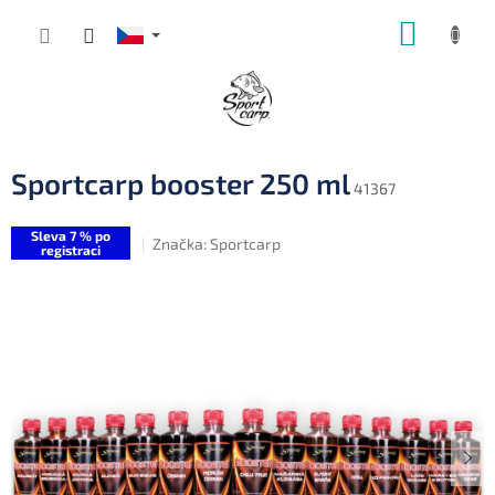
Přejít
NÁKUP
na
obsah
KOŠÍK
Sportcarp booster 250 ml
41367
Sleva 7 % po
Značka:
Sportcarp
registraci