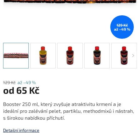
129 Kč
až –49 %
129 Kč
až –49 %
od
65 Kč
Měrná
Booster 250 ml, který zvyšuje atraktivitu krmení a je
cena:
ideální pro zalévání pelet, partiklu, methodmixů i nástrah,
s širokou nabídkou příchutí.
Detailní informace