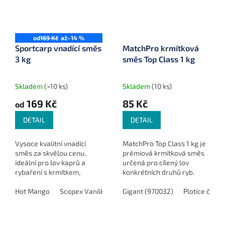
od
169 Kč
až
–14 %
Sportcarp vnadící směs
MatchPro krmítková
3 kg
směs Top Class 1 kg
Skladem
(>10 ks)
Skladem
(10 ks)
169 Kč
85 Kč
od
DETAIL
DETAIL
Vysoce kvalitní vnadící
MatchPro Top Class 1 kg je
směs za skvělou cenu,
prémiová krmítková směs
ideální pro lov kaprů a
určená pro cílený lov
rybaření s krmítkem,
konkrétních druhů ryb.
feederem nebo method
Nabízí několik
feederem.
Hot Mango
Scopex Vanilka
Chilli Fruit
specializovaných variant
Gigant (970032)
Spicy Krill
Plotice čern
Sweet 
vyvinutých pro různé
podmínky a rybářské...