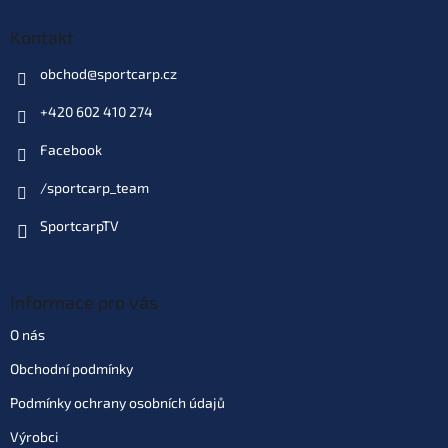
129 Kč
EAN:
8595662104347
Můžeme doručit do:
10.8.2026
Kontakt
obchod
@
sportcarp.cz
Do košíku
+420 602 410 274
Varianta: Anglická Brusinka
Facebook
Skladem
(>10 ks)
| 88360
129 Kč
EAN:
8595662104255
/sportcarp_team
Můžeme doručit do:
10.8.2026
SportcarpTV
Do košíku
Informace pro vás
Varianta: Halibut
Skladem
(>10 ks)
| 88895
O nás
129 Kč
EAN:
8595662104293
Obchodní podmínky
Můžeme doručit do:
10.8.2026
Podmínky ochrany osobních údajů
Do košíku
Výrobci