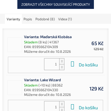
ZOBRAZIT VŠECHNY SOUVISEJÍCÍ PRODUKTY
Varianty
Popis
Podobné (8)
Videa (1)
Varianta: Maďarská Klobása
Skladem
(8 ks)
| 41367
65 Kč
EAN:
8595662104309
129 Kč
Můžeme doručit do:
10.8.2026
Do košíku
Varianta: Lake Wizard
Skladem
(>10 ks)
| 88362
129 Kč
EAN:
8595662104330
Můžeme doručit do:
10.8.2026
Do košíku