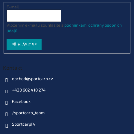
E-mail
Vložením e-mailu souhlasíte s
podmínkami ochrany osobních
údajů
PŘIHLÁSIT SE
Kontakt
obchod
@
sportcarp.cz
+420 602 410 274
Facebook
/sportcarp_team
SportcarpTV