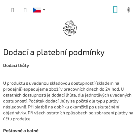
Přejít
NÁKUP
na
obsah
KOŠÍK
Dodací a platební podmínky
Dodací lhůty
U produktu s uvedenou skladovou dostupností (skladem na
prodejně) expedujeme zboží v pracovních dnech do 24 hod. U
ostatních dostupností je dodací lhůta, dle jednotlivých uvedených
dostupností. Počátek dodací lhůty se počítá dle typu platby
následovně. Při platbě na dobírku okamžitě po uskutečnění
objednávky. Při všech ostatních způsobech po zobrazení platby na
účtu prodejce.
Poštovné a balné