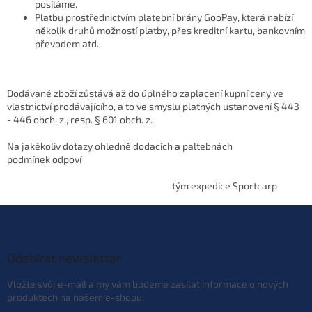
posíláme.
Platbu prostřednictvím platební brány GooPay, která nabízí
několik druhů možností platby, přes kreditní kartu, bankovním
převodem atd..
Dodávané zboží zůstává až do úplného zaplacení kupní ceny ve
vlastnictví prodávajícího, a to ve smyslu platných ustanovení § 443
- 446 obch. z., resp. § 601 obch. z.
Na jakékoliv dotazy ohledně dodacích a paltebnách
podmínek odpoví
tým expedice Sportcarp
Z
á
p
a
Odebírat newsletter
t
Vložte svůj e-mail a my vám budeme zasílat informace o nových
í
produktech na našem e-shopu.