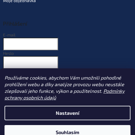
Moje objednávka
Přihlášení
E-mail
Heslo
PŘIHLÁSIT SE
Používáme cookies, abychom Vám umožnili pohodlné
Nová registrace
Zapomenuté heslo
prohlížení webu a díky analýze provozu webu neustále
zlepšovali jeho funkce, výkon a použitelnost.
Podmínky
ochrany osobních údajů
Vytvořil Shoptet
Nastavení
Copyright 2026
Sportcarp.cz
. Všechna práva vyhrazena.
Upravit
Souhlasím
nastavení cookies