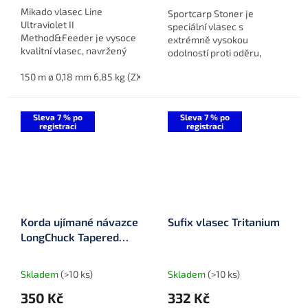
Mikado vlasec Line
Sportcarp Stoner je
Ultraviolet II
speciální vlasec s
Method&Feeder je vysoce
extrémně vysokou
kvalitní vlasec, navržený
odolností proti oděru,
pro method a klasické
ideální pro lov v
feederové rybaření.
150 m ø 0,18 mm 6,85 kg (ZXUV-018-150)
300 m ø 0,18 mm 6,85
kamenitých a závadových
Technologie 3D maskování
vodách. Díky inovativní
zajišťuje, že je...
výrobní technologii
Sleva 7 % po
"Silicon...
Sleva 7 % po
registraci
registraci
Korda ujímané návazce
Sufix vlasec Tritanium
LongChuck Tapered
Leaders Clear 5 x 10 m
Skladem
(>10 ks)
Skladem
(>10 ks)
350 Kč
332 Kč