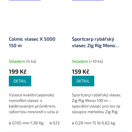
Colmic vlasec X 5000
Sportcarp rybářský
150 m
vlasec Zig Rig Mono
100 m
Skladem
(4 ks)
Skladem
(>10 ks)
199 Kč
159 Kč
DETAIL
DETAIL
Vysoce kvalitní japonský
Sportcarp rybářský vlasec
monofilní vlasec s
Zig Rig Mono 100 m –
kalibrovaným průměrem,
speciální vlasec pro lov ze
výbornou nosností v uzlu a
sloupce metodou Zig Rig.
odolností proti oděru, UV
Hladký povrch, vysoká
záření i slané vodě. Skoro
ø 0,105 mm 1,38 Kg
ø 0,125 mm 2,29 Kg
pevnost v uzlu a nízká
ø 0,28 mm 15 lb 6,82 kg
ø 0,145 mm 2,85 kg
neviditelný ve vodě díky...
viditelnost díky čiré barvě....