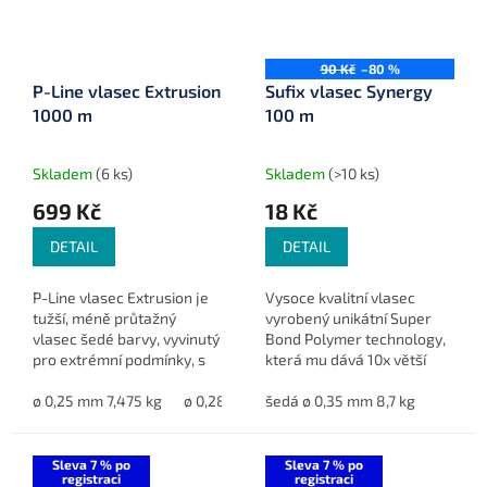
90 Kč
–80 %
P-Line vlasec Extrusion
Sufix vlasec Synergy
1000 m
100 m
Skladem
(6 ks)
Skladem
(>10 ks)
699 Kč
18 Kč
DETAIL
DETAIL
P-Line vlasec Extrusion je
Vysoce kvalitní vlasec
tužší, méně průtažný
vyrobený unikátní Super
vlasec šedé barvy, vyvinutý
Bond Polymer technology,
pro extrémní podmínky, s
která mu dává 10x větší
vynikající odolností proti
odolnost proti oděru, než
oděru. Ideální pro dlouhé
ø 0,25 mm 7,475 kg
ø 0,28 mm 9,215 kg
má běžný monofil při
šedá ø 0,35 mm 8,7 kg
ø 0,30 mm 10,41 kg
náhozy na těžkých...
stejném průměru a proto
je vhodný...
Sleva 7 % po
Sleva 7 % po
registraci
registraci