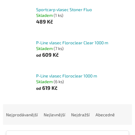
Sportcarp vlasec Stoner Fluo
Skladem
(1 ks)
489 Kč
P-Line vlasec Floroclear Clear 1000 m
Skladem
(7 ks)
609 Kč
od
P-Line vlasec Floroclear 1000 m
Skladem
(6 ks)
619 Kč
od
Ř
a
Nejprodávanější
Nejlevnější
Nejdražší
Abecedně
z
e
n