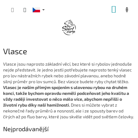
Přejít
NÁKUP
na
obsah
KOŠÍK
Vlasce
Vlasce jsou naprosto základní věcí, bez které si rybolov jednoduše
nejde představit. Je jedno jestli potřebujete naprosto tenký vlasec
pro lov nástražních rybek nebo závodní plavanou, anebo hodně
silný průměr pro lov sumců. Bez vlasce budete ryby chytat těžko.
Vlasec je naším přímým spojením s ulovenou rybou na druhém
konci, takže bychom opravdu neměli podceňovat jeho kvalitu a
vždy raději investovat o něco málo více, abychom nepřišli o
životní rybu díky naší hamižnosti.
Dnes si můžete vybrat z
nekonečné řady průměrů a nosností, ale i ze spousty barev od
čírých až po fluo barvy, které jsou skvěle vidět pod světlem čelovky.
Nejprodávanější