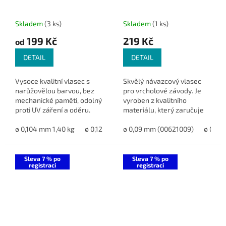
Skladem
(3 ks)
Skladem
(1 ks)
199 Kč
219 Kč
od
DETAIL
DETAIL
Vysoce kvalitní vlasec s
Skvělý návazcový vlasec
narůžovělou barvou, bez
pro vrcholové závody. Je
mechanické paměti, odolný
vyroben z kvalitního
proti UV záření a oděru.
materiálu, který zaručuje
Ideální pro lov s navijákem i
extrémní pevnost a
mořský rybolov.
ø 0,104 mm 1,40 kg
ø 0,128 mm 2 kg
minimální viditelnost ve
ø 0,09 mm (00621009)
ø 0,148 mm 2,6 kg
ø 0,10
ø 0,
vodě.
Sleva 7 % po
Sleva 7 % po
registraci
registraci