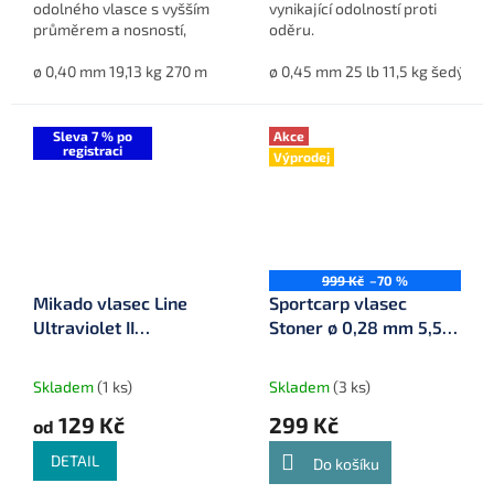
odolného vlasce s vyšším
vynikající odolností proti
průměrem a nosností,
oděru.
který je ideální pro použití
jako šokový vlasec při
ø 0,40 mm 19,13 kg 270 m
ø 0,44 mm 22,85 kg 270 m
ø 0,45 mm 25 lb 11,5 kg šedý
ø 0,50 m
ø
dalekých odhozech nebo
v...
Sleva 7 % po
Akce
registraci
Výprodej
999 Kč
–70 %
Mikado vlasec Line
Sportcarp vlasec
Ultraviolet II
Stoner ø 0,28 mm 5,5
Method&Feeder
kg 6142 m
Skladem
(1 ks)
Skladem
(3 ks)
129 Kč
299 Kč
od
DETAIL
Do košíku