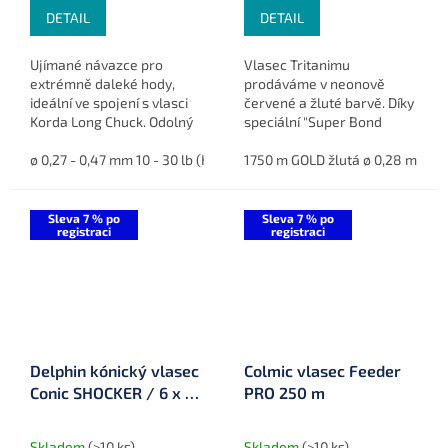
DETAIL
DETAIL
Ujímané návazce pro
Vlasec Tritanimu
extrémně daleké hody,
prodáváme v neonově
ideální ve spojení s vlasci
červené a žluté barvě. Díky
Korda Long Chuck. Odolný
speciální "Super Bond
fluorocarbon s nízkou
Polymer Technology" má
průtažností, minimalizuje
ø 0,27 - 0,47 mm 10 - 30 lb (KDCM05)
10x větší odolnost proti
1750 m GOLD žlutá ø 0,28 mm 5,
ø 0,30 - 0,47 mm 12 - 30 l
frap-upy a umožňuje
oděru než běžný monofil
přesnější...
stejného průměru.
Sleva 7 % po
Sleva 7 % po
registraci
registraci
Delphin kónický vlasec
Colmic vlasec Feeder
Conic SHOCKER / 6 x 13
PRO 250 m
m
Skladem
(>10 ks)
Skladem
(>10 ks)