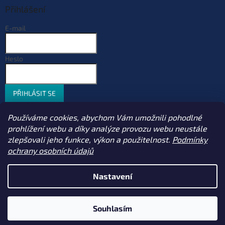
Přihlášení
E-mail
Heslo
PŘIHLÁSIT SE
Nová registrace
Zapomenuté heslo
Používáme cookies, abychom Vám umožnili pohodlné
prohlížení webu a díky analýze provozu webu neustále
zlepšovali jeho funkce, výkon a použitelnost.
Podmínky
ochrany osobních údajů
Vytvořil Shoptet
Nastavení
Copyright 2026
Sportcarp.cz
. Všechna práva vyhrazena.
Upravit
nastavení cookies
Souhlasím
S
1
3
t