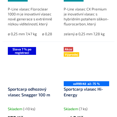
P-Line vlasec Floroclear
P-Line vlasec CX Premium
1000 m je inovativní vlasec
je inovativní vlasec s
nové generace s extrémně
hybridním potahem silikon-
nízkou viditelností, který
fluorocarbon, který
kombinuje vlastnosti
zajišťuje delší nahazovací
fluorocarbonu a
ø 0,25 mm 7,47 kg
ø 0,28 mm 9,21 kg
vzdálenost, vysokou
zelený ø 0,25 mm 7,28 kg
ø 0,30 mm 10,42 kg
zele
ø 
standardního vlasce. Díky
pevnost v uzlu a
tomu...
minimální...
Sleva 7 % po
Akce
registraci
Výprodej
od
199 Kč
až
–75 %
Sportcarp odhozový
Sportcarp vlasec Hi-
vlasec Snagger 100 m
Energy
Skladem
(>10 ks)
Skladem
(7 ks)