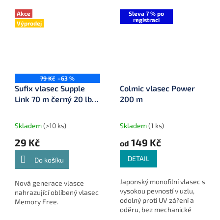
Akce
Sleva 7 % po
registraci
Výprodej
79 Kč
–63 %
Sufix vlasec Supple
Colmic vlasec Power
Link 70 m černý 20 lb
200 m
9,1 kg
Skladem
(>10 ks)
Skladem
(1 ks)
29 Kč
149 Kč
od
DETAIL
Do košíku
Japonský monofilní vlasec s
Nová generace vlasce
vysokou pevností v uzlu,
nahrazující oblíbený vlasec
odolný proti UV záření a
Memory Free.
oděru, bez mechanické
paměti. Univerzální na