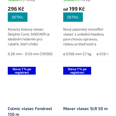
296 Kč
199 Kč
od
DETAIL
DETAIL
Kónický šokový vlasec
Nový japonský monofilní
Delphin Conic SHOCKER je
vlasec s unikátní hladkou
ideálním řešením pro
povrchovou úpravou,
rybáře, kteří chtějí
nízkou průtažností a
posouvat hranice svých
vynikající pevností v uzlu.
hodů. Díky proměnlivému
0.28 mm - 0.50 mm (101002308)
Hnědá barva perfektně
ø 0,168 mm 3,7 kg
0.30 mm - 0.50 mm (10100420
ø 0,18 mm 4
průměru nabízí hladký
splyne s dnem, ideální pro
průchod očky a...
feederový...
Sleva 7 % po
Sleva 7 % po
registraci
registraci
Colmic vlasec Fendreel
Maver vlasec SLR 50 m
150 m