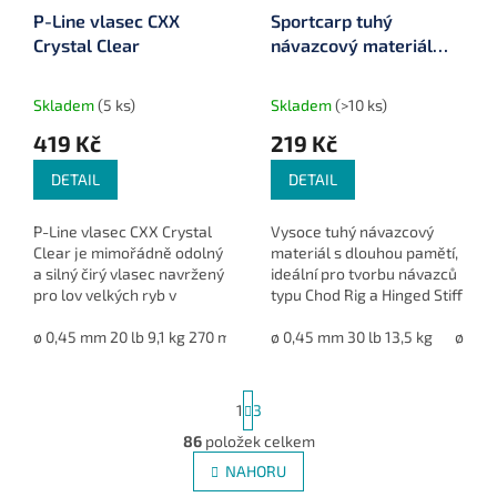
P-Line vlasec CXX
Sportcarp tuhý
Crystal Clear
návazcový materiál
Chod Rig Mono 20 m
Skladem
(5 ks)
Skladem
(>10 ks)
419 Kč
219 Kč
DETAIL
DETAIL
P-Line vlasec CXX Crystal
Vysoce tuhý návazcový
Clear je mimořádně odolný
materiál s dlouhou pamětí,
a silný čirý vlasec navržený
ideální pro tvorbu návazců
pro lov velkých ryb v
typu Chod Rig a Hinged Stiff
extrémních podmínkách. Je
Rig. Vynikající tvarová
ideální pro šokové návazce
ø 0,45 mm 20 lb 9,1 kg 270 m
ø 0,51 mm 25 lb 11,3 kg 236 m
stálost bez nutnosti
ø 0,45 mm 30 lb 13,5 kg
ø 0,4
ø 
v náročných vodách...
nahřívání. Skvělá...
S
1
3
t
r
86
položek celkem
O
á
v
NAHORU
n
l
k