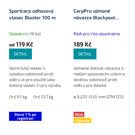
Sportcarp odhozový
CarpPro ujímané
vlasec Blaster 100 m
návazce Blackpool
Tapered Shock Leader
Skladem
(>10 ks)
Rádi pro Vás objednáme
119 Kč
189 Kč
od
DETAIL
DETAIL
Velmi tuhý vlasec s
Ujímané šokové návazce s
vysokou odolností proti
malým spojovacím uzlem a
oděru je pro použití jako
skvělou odolností proti
šokový vlasec či pro výrobu
oděru pro daleké
koncových montáží.
nahazování.
čirý 9,1 kg
čirý 13,7 kg
ø 0,225-0,55 mm (CP4723)
ø 
Sleva 7 % po
Akce
registraci
Výprodej