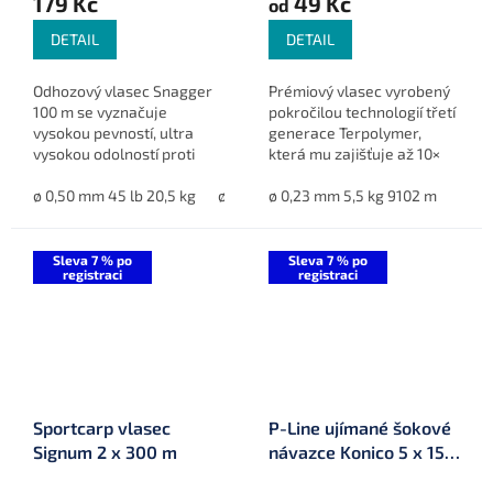
179 Kč
49 Kč
od
DETAIL
DETAIL
Odhozový vlasec Snagger
Prémiový vlasec vyrobený
100 m se vyznačuje
pokročilou technologií třetí
vysokou pevností, ultra
generace Terpolymer,
vysokou odolností proti
která mu zajišťuje až 10×
oděru a skvělými
vyšší odolnost proti oděru
vlastnostmi při nahazování
ø 0,50 mm 45 lb 20,5 kg
ø 0,55 mm 50 lb 22,7 kg
než běžné monofily. Díky
ø 0,23 mm 5,5 kg 9102 m
ø 0,60 mm 60 
na dlouhé vzdálenosti.
"špinavě zelené" barvě...
Sleva 7 % po
Sleva 7 % po
registraci
registraci
Sportcarp vlasec
P-Line ujímané šokové
Signum 2 x 300 m
návazce Konico 5 x 15
m