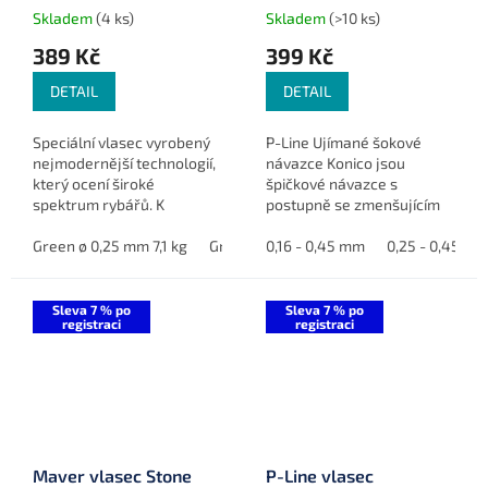
Skladem
(4 ks)
Skladem
(>10 ks)
389 Kč
399 Kč
DETAIL
DETAIL
Speciální vlasec vyrobený
P-Line Ujímané šokové
nejmodernější technologií,
návazce Konico jsou
který ocení široké
špičkové návazce s
spektrum rybářů. K
postupně se zmenšujícím
dispozici ve dvou
průměrem, které vám
barevných provedeních, s
Green ø 0,25 mm 7,1 kg
Green ø 0,28 mm 8,5 kg
pomohou dosáhnout
0,16 - 0,45 mm
0,25 - 0,45 m
Green ø 0,30 
hladkým povrchem,
delších náhozů a poskytují
odolností proti oděru a...
vynikající oděruvzdornost
a...
Sleva 7 % po
Sleva 7 % po
registraci
registraci
Maver vlasec Stone
P-Line vlasec