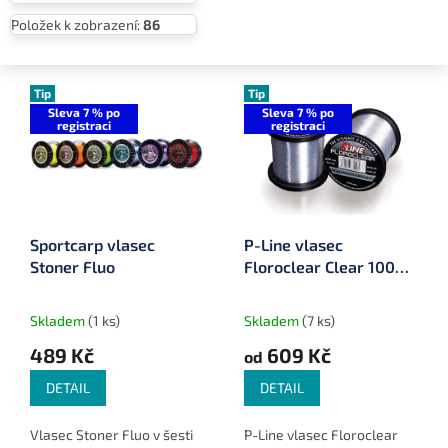
Položek k zobrazení:
86
V
ý
Tip
Tip
Sleva 7 % po
Sleva 7 % po
p
registraci
registraci
i
s
p
r
o
Sportcarp vlasec
P-Line vlasec
d
Stoner Fluo
Floroclear Clear 1000
u
m
k
t
Skladem
(1 ks)
Skladem
(7 ks)
ů
489 Kč
609 Kč
od
DETAIL
DETAIL
Vlasec Stoner Fluo v šesti
P-Line vlasec Floroclear