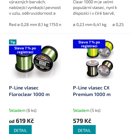
výrazných barvách,
Clear 1000 m je velmi
nabízející vynikající pevnost
populární vlasec, nyní k
v uzlu, oděruvzdornost a
dispozici i v číré barvě,
skvělý kontakt s úlovkem i
kterou si přálo stále více
na velké vzdálenosti.
Red ø 0,28 mm 8,1 kg 1750 m
Yellow ø 0,28 mm 8,1 kg 1750 m
zákazníků. Tento vlasec
ø 0,23 mm 6,41 kg
ø 0,25 mm 7
vyniká nízkou viditelností,...
Tip
Sleva 7 % po
registraci
Sleva 7 % po
registraci
P-Line vlasec
P-Line vlasec CX
Floroclear 1000 m
Premium 1000 m
Skladem
(6 ks)
Skladem
(5 ks)
619 Kč
579 Kč
od
DETAIL
DETAIL