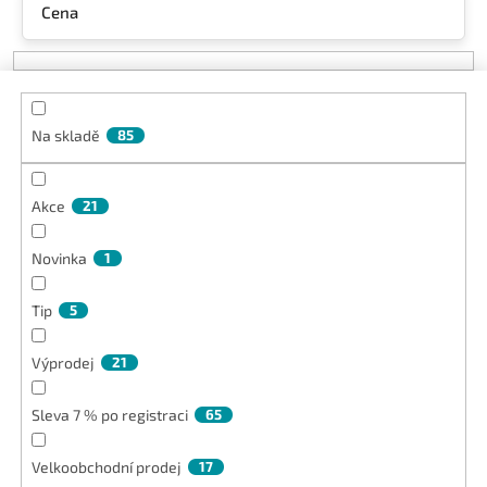
Cena
í
p
r
o
d
Na skladě
85
u
k
t
Akce
21
ů
Novinka
1
Tip
5
Výprodej
21
Sleva 7 % po registraci
65
Velkoobchodní prodej
17