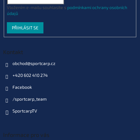
Vložením e-mailu souhlasíte s
podmínkami ochrany osobních
údajů
PŘIHLÁSIT SE
Kontakt
obchod
@
sportcarp.cz
+420 602 410 274
Facebook
/sportcarp_team
SportcarpTV
Informace pro vás