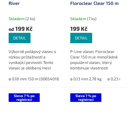
River
Floroclear Clear 150 m
Skladem
(2 ks)
Skladem
(7 ks)
199 Kč
199 Kč
od
DETAIL
DETAIL
Výborně potápivý vlasec s
P-Line vlasec Floroclear
nízkou průtažností a
Clear 150 m je mimořádně
vynikající pevností. Tento
populární vlasec, který
vlasec je oblíbený mezi
kombinuje vlastnosti
závodníky díky své kvalitě a
fluorocarbonu a monofilu.
dlouholeté spolehlivosti.
ø 0,18 mm 150 m (00654018)
ø 0,20 mm 150 m (00654020)
Nyní dostupný v nižších
ø 0,13 mm 2,78 kg
ø 0,23 mm 6
ø 
průměrech pro použití při
lovu...
Sleva 7 % po
Sleva 7 % po
registraci
registraci