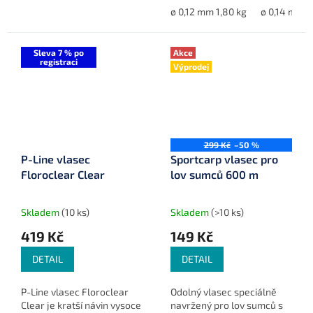
sladkou i slanou vodu,
ø 0,12 mm 1,80 kg
ø 0,14 mm 2
ideální pro lov s navijákem.
Sleva 7 % po
Akce
registraci
Výprodej
299 Kč
–50 %
P-Line vlasec
Sportcarp vlasec pro
Floroclear Clear
lov sumců 600 m
Skladem
(10 ks)
Skladem
(>10 ks)
419 Kč
149 Kč
DETAIL
DETAIL
P-Line vlasec Floroclear
Odolný vlasec speciálně
Clear je kratší návin vysoce
navržený pro lov sumců s