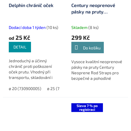
Delphin chránič oček
Century neoprenové
pásky na pruty
Neoprene Rod Straps
(7204)
Dodací doba 1 týden
(10 ks)
Skladem
(8 ks)
25 Kč
299 Kč
od
DETAIL
Do košíku
Jednoduchý a účinný
Vysoce kvalitní neoprenové
chránič proti poškození
pásky na pruty Century
oček prutu. Vhodný při
Neoprene Rod Straps pro
transportu, skladování i
bezpečné a pohodlné
mimo sezónu. Zabraňuje
uchycení prutů. Ideální pro
prasknutí keramiky uvnitř
ø 20 (730900005)
ø 25 (730900004)
ø 30 (730900003)
ø 4
přepravu a skladování
oček. Dostupný v 5
prutů, které chrání před
velikostech.
poškozením.
Sleva 7 % po
registraci