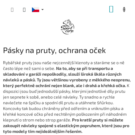
Přejít
NÁKUP
na
obsah
KOŠÍK
Pásky na pruty, ochrana oček
Rybářské pruty jsou naše nejcennější klenoty a staráme se o ně
často lépe než sami o sebe.
Na to, aby se při transportu a
skladování v garáži nepoškodily, slouží široká škála různých
návleků a pásků. Ty jsou většinou vyrobeny z měkkého neoprenu,
který perfektně ochrání nejen blank, ale i drahá a křehká očka.
K
dispozici jsou buď jednodušší pásky, kterými jednotlivé díly prutu
jen sepnete k sobě, anebo celé návleky. Ty snadno a rychle
navlečete na špičku a spodní díl prutu a utáhnete šňůrkou.
Koncovky tak budou chráněny před odřením a vniknutím písku a
křehké koncové očko před nechtěným poškozením při náhodném
klepnutí o strom nebo strop garáže.
Pro kratší pruty si můžete
zakoupit návleky spojené s elastickým popruhem, které jsou pro
tyto modely tím nejideálnějším řešením.