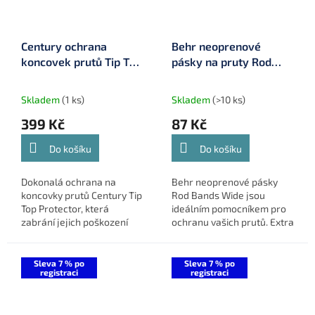
Century ochrana
Behr neoprenové
koncovek prutů Tip Top
pásky na pruty Rod
Protector (7203)
Bands Wide (9919066)
Skladem
(1 ks)
Skladem
(>10 ks)
399 Kč
87 Kč
Do košíku
Do košíku
Dokonalá ochrana na
Behr neoprenové pásky
koncovky prutů Century Tip
Rod Bands Wide jsou
Top Protector, která
ideálním pomocníkem pro
zabrání jejich poškození
ochranu vašich prutů. Extra
během transportu a
široká konstrukce z
skladování. Univerzální
kvalitního neoprenu
design s nastavitelným
zajišťuje vynikající ochranu
Sleva 7 % po
Sleva 7 % po
registraci
registraci
elastickým...
a pohodlné...