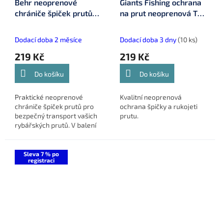
Behr neoprenové
Giants Fishing ochrana
chrániče špiček prutů
na prut neoprenová Tip
(9103618)
Protektor 2PC PACK (G-
60218)
Dodací doba 2 měsíce
Dodací doba 3 dny
(10 ks)
219 Kč
219 Kč
Do košíku
Do košíku
Praktické neoprenové
Kvalitní neoprenová
chrániče špiček prutů pro
ochrana špičky a rukojeti
bezpečný transport vašich
prutu.
rybářských prutů. V balení
jsou 2 ks.
Sleva 7 % po
registraci