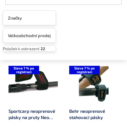
Značky
Velkoobchodní prodej
Položek k zobrazení:
22
V
ý
Sleva 7 % po
Sleva 7 % po
registraci
registraci
p
i
s
p
r
o
Sportcarp neoprenové
Behr neoprenové
d
pásky na pruty Neo
stahovací pásky
u
Straps Large (2 ks, 3 x
k