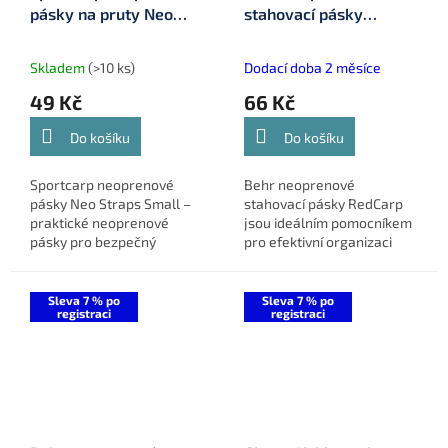
pásky na pruty Neo
stahovací pásky
Straps Small (2 ks, 2 x
RedCarp (2ks, 3 x
21 cm)
21cm) (9919023)
Skladem
(>10 ks)
Dodací doba 2 měsíce
49 Kč
66 Kč
Do košíku
Do košíku
Sportcarp neoprenové
Behr neoprenové
pásky Neo Straps Small –
stahovací pásky RedCarp
praktické neoprenové
jsou ideálním pomocníkem
pásky pro bezpečný
pro efektivní organizaci
transport prutů.
vašeho rybářského
vybavení. Balení obsahuje
2 ks pásků o velikosti 3 x 21
Sleva 7 % po
Sleva 7 % po
registraci
registraci
cm, které...