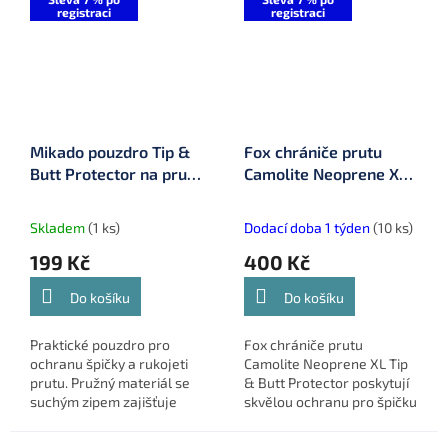
registraci
registraci
Mikado pouzdro Tip &
Fox chrániče prutu
Butt Protector na prut
Camolite Neoprene XL
2 ks (UWF-015-2)
Tip & Butt Protector
(CLU478)
Skladem
(1 ks)
Dodací doba 1 týden
(10 ks)
199 Kč
400 Kč
Do košíku
Do košíku
Praktické pouzdro pro
Fox chrániče prutu
ochranu špičky a rukojeti
Camolite Neoprene XL Tip
prutu. Pružný materiál se
& Butt Protector poskytují
suchým zipem zajišťuje
skvělou ochranu pro špičku
rychlé a pevné uchycení.
i konec prutu. Tyto
Balení obsahuje 2 kusy.
neoprenové chrániče jsou