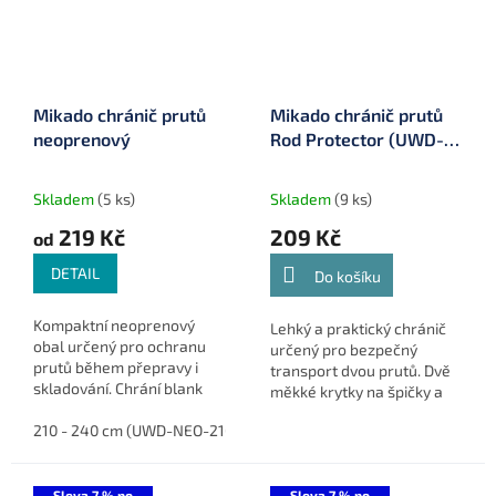
Mikado chránič prutů
Mikado chránič prutů
neoprenový
Rod Protector (UWD-
MINI-130)
Skladem
(5 ks)
Skladem
(9 ks)
219 Kč
209 Kč
od
DETAIL
Do košíku
Kompaktní neoprenový
Lehký a praktický chránič
obal určený pro ochranu
určený pro bezpečný
prutů během přepravy i
transport dvou prutů. Dvě
skladování. Chrání blank
měkké krytky na špičky a
před poškozením, omezuje
spodní části spojené
zamotávání výbavy a
210 - 240 cm (UWD-NEO-210-240)
240 - 270 cm (UWD-NEO-24
nastavitelným páskem
usnadňuje organizaci
účinně chrání nejcitlivější
prutů. Jednoduché...
části...
Sleva 7 % po
Sleva 7 % po