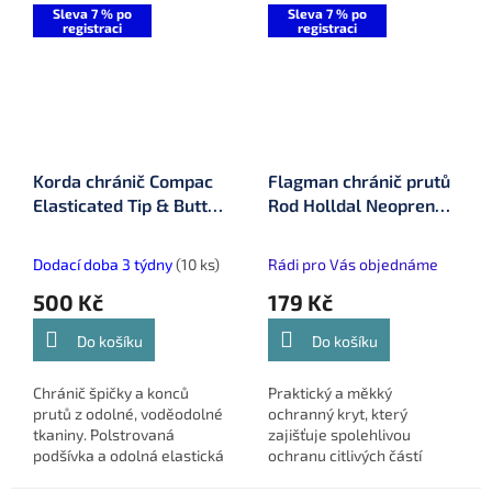
ideální pro přepravu a...
Sleva 7 % po
Sleva 7 % po
registraci
registraci
Korda chránič Compac
Flagman chránič prutů
Elasticated Tip & Butt
Rod Holldal Neopren
Protector Dark Kamo
Max Spin 230 cm
(KLUG132)
(FNRH-1)
Dodací doba 3 týdny
(10 ks)
Rádi pro Vás objednáme
500 Kč
179 Kč
Do košíku
Do košíku
Chránič špičky a konců
Praktický a měkký
prutů z odolné, voděodolné
ochranný kryt, který
tkaniny. Polstrovaná
zajišťuje spolehlivou
podšívka a odolná elastická
ochranu citlivých částí
guma poskytují vysokou
prutů, jako jsou špičky,