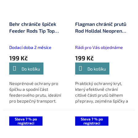
Behr chrániče špiček
Flagman chránič prutů
Feeder Rods Tip Top
Rod Holldal Neopren
Protector (9102001)
Max Spin 300 cm
(FNRH-2)
Dodací doba 2 měsíce
Rádi pro Vás objednáme
199 Kč
199 Kč
Do košíku
Do košíku
Neoprénové ochrany pro
Praktický ochranný kryt,
špičku a spodní část
který efektivně chrání
feederového prutu, ideální
citlivé části prutů během
pro bezpečný transport.
přepravy, zejména špičky a
spoje, před nárazy a
poškozením lakování.
Sleva 7 % po
Sleva 7 % po
registraci
registraci