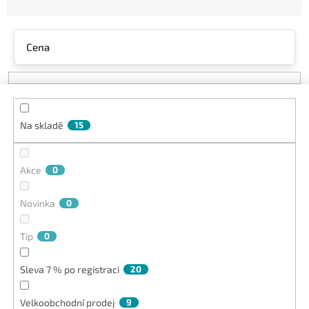
z
e
n
Cena
í
p
r
o
d
Na skladě
15
u
k
t
Akce
0
ů
Novinka
0
Tip
0
Sleva 7 % po registraci
20
Velkoobchodní prodej
9