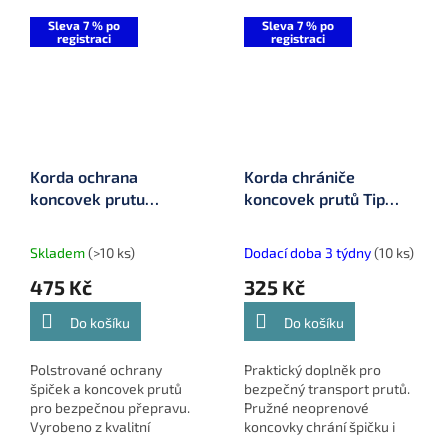
ochranu. Určeno pro pruty
spoje a lakované povrchy,
10-13 ft. Rozměr: 155 x 5
během přepravy a
Sleva 7 % po
Sleva 7 % po
registraci
registraci
cm.
skladování.
Korda ochrana
Korda chrániče
koncovek prutu
koncovek prutů Tip
Compac Elasticated Tip
Safe (KTIPS)
& Butt Protectors
Skladem
(>10 ks)
Dodací doba 3 týdny
(10 ks)
(KLUG79)
475 Kč
325 Kč
Do košíku
Do košíku
Polstrované ochrany
Praktický doplněk pro
špiček a koncovek prutů
bezpečný transport prutů.
pro bezpečnou přepravu.
Pružné neoprenové
Vyrobeno z kvalitní
koncovky chrání špičku i
voděodolné tkaniny,
spodní část prutu před