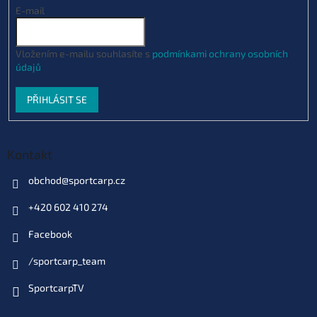
E-mail
Vložením e-mailu souhlasíte s
podmínkami ochrany osobních
údajů
PŘIHLÁSIT SE
Kontakt
obchod
@
sportcarp.cz
+420 602 410 274
Facebook
/sportcarp_team
SportcarpTV