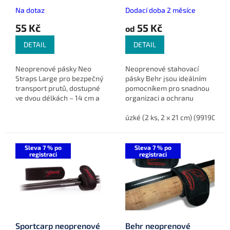
21 cm + 3 x 14 cm)
t
Na dotaz
Dodací doba 2 měsíce
ů
55 Kč
55 Kč
od
DETAIL
DETAIL
Neoprenové pásky Neo
Neoprenové stahovací
Straps Large pro bezpečný
pásky Behr jsou ideálním
transport prutů, dostupné
pomocníkem pro snadnou
ve dvou délkách – 14 cm a
organizaci a ochranu
21 cm.
rybářského vybavení.
Nabízeny v různých
úzké (2 ks, 2 x 21 cm) (9919022)
velikostech, balení
obsahuje 2 kusy pro...
Sleva 7 % po
Sleva 7 % po
registraci
registraci
Sportcarp neoprenové
Behr neoprenové