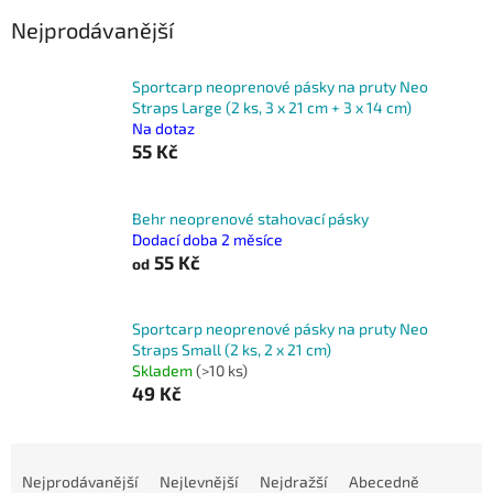
Nejprodávanější
Sportcarp neoprenové pásky na pruty Neo
Straps Large (2 ks, 3 x 21 cm + 3 x 14 cm)
Na dotaz
55 Kč
Behr neoprenové stahovací pásky
Dodací doba 2 měsíce
55 Kč
od
Sportcarp neoprenové pásky na pruty Neo
Straps Small (2 ks, 2 x 21 cm)
Skladem
(>10 ks)
49 Kč
Ř
a
Nejprodávanější
Nejlevnější
Nejdražší
Abecedně