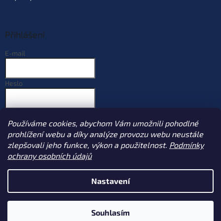
Přihlášení
E-mail
Heslo
PŘIHLÁSIT SE
Používáme cookies, abychom Vám umožnili pohodlné
Nová registrace
Zapomenuté heslo
prohlížení webu a díky analýze provozu webu neustále
zlepšovali jeho funkce, výkon a použitelnost.
Podmínky
ochrany osobních údajů
Vytvořil Shoptet
Nastavení
Copyright 2026
Sportcarp.cz
. Všechna práva vyhrazena.
Upravit
Souhlasím
nastavení cookies