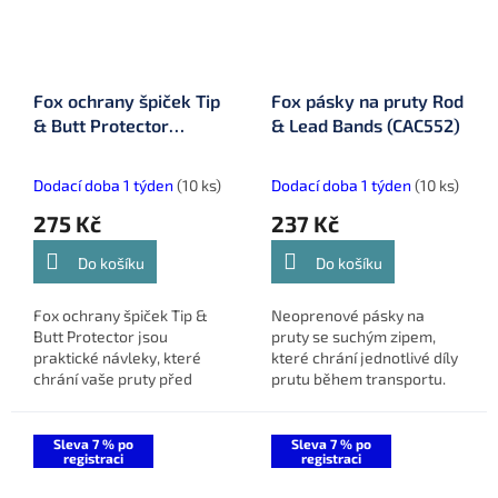
Fox ochrany špiček Tip
Fox pásky na pruty Rod
& Butt Protector
& Lead Bands (CAC552)
(CAC553)
Dodací doba 1 týden
(10 ks)
Dodací doba 1 týden
(10 ks)
275 Kč
237 Kč
Do košíku
Do košíku
Fox ochrany špiček Tip &
Neoprenové pásky na
Butt Protector jsou
pruty se suchým zipem,
praktické návleky, které
které chrání jednotlivé díly
chrání vaše pruty před
prutu během transportu.
poškozením během
Jedna páska je širší, aby
transportu. Jeden návlek je
pojala i olůvko s montáží a
určen pro špičku prutu,
zabránila poškození
Sleva 7 % po
Sleva 7 % po
registraci
registraci
druhý pro...
blanku.