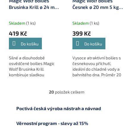
Magic Wolf boilies
Magic Wolf boilies
Brusinka Krill ø 24 mm
Česnek ø 20 mm 5 kg
5 kg (MW24517)
(MW20502)
Skladem
(1 ks)
Skladem
(1 ks)
419 Kč
399 Kč
Do košíku
Do košíku
Silné a dlouhodobě
Vysoce atraktivní boilies s
osvědčené boilies Magic
česnekovou příchutí,
Wolf Brusinka Krill
ideální do chladné vody a
kombinuje sladkou
bahnitého dna. Průměr 20
ovocnou složku s výraznou
mm, balení 5 kg.
masovou atraktivitou.
Brusinka přináší jemně
20
položek celkem
O
sladký ovocný signál,...
v
l
Poctivá česká výroba nástrah a návnad
á
d
a
Věrnostní program - slevy až 15%
c