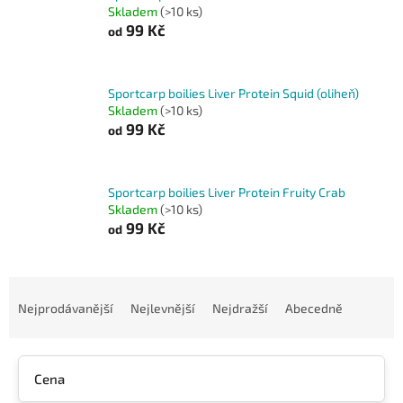
Skladem
(>10 ks)
99 Kč
od
Sportcarp boilies Liver Protein Squid (oliheň)
Skladem
(>10 ks)
99 Kč
od
Sportcarp boilies Liver Protein Fruity Crab
Skladem
(>10 ks)
99 Kč
od
Ř
a
Nejprodávanější
Nejlevnější
Nejdražší
Abecedně
z
e
n
Cena
í