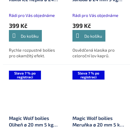
mm 5 kg (MW24513)
(MW24501)
Rádi pro Vás objednáme
Rádi pro Vás objednáme
399 Kč
399 Kč
Do košíku
Do košíku
Rychle rozpustné boilies
Osvědčená klasika pro
pro okamžitý efekt.
celoroční lov kaprů.
Sleva 7 % po
Sleva 7 % po
registraci
registraci
Magic Wolf boilies
Magic Wolf boilies
Oliheň ø 20 mm 5 kg
Meruňka ø 20 mm 5 kg
(MW20506)
(MW20511)