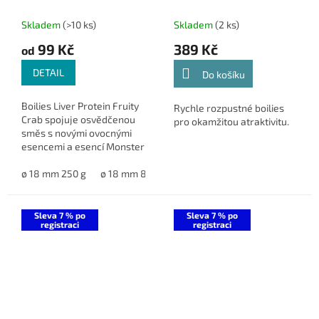
mm 5 kg (MW20513)
Skladem
(>10 ks)
Skladem
(2 ks)
99 Kč
389 Kč
od
DETAIL
Do košíku
Boilies Liver Protein Fruity
Rychle rozpustné boilies
Crab spojuje osvědčenou
pro okamžitou atraktivitu.
směs s novými ovocnými
esencemi a esencí Monster
Crab, což zajišťuje
okamžitou účinnost a
ø 18 mm 250 g
ø 18 mm 800 g
ø 20 mm 800 g
ø 24 mm 800
celoroční využitelnost za
rozumnou...
Sleva 7 % po
Sleva 7 % po
registraci
registraci