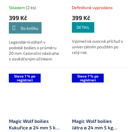
Skladem
(2 ks)
Definitivně vyprodáno
399 Kč
399 Kč
DETAIL
Do košíku
Výjimečná ovocná příchuť s
Legendární oliheň v
univerzálním použitím po
podobě boilies o průměru
celý rok.
20 mm. Celoroční nástraha
s osvědčeným účinkem.
Balení 5 kg.
Sleva 7 % po
Sleva 7 % po
registraci
registraci
Magic Wolf boilies
Magic Wolf boilies
Kukuřice ø 24 mm 5 kg
Játra ø 24 mm 5 kg