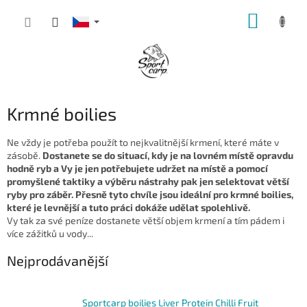
Přejít
NÁKUP
na
obsah
KOŠÍK
Krmné boilies
Ne vždy je potřeba použít to nejkvalitnější krmení, které máte v
zásobě.
Dostanete se do situací, kdy je na lovném místě opravdu
hodně ryb a Vy je jen potřebujete udržet na místě a pomocí
promyšlené taktiky a výběru nástrahy pak jen selektovat větší
ryby pro záběr. Přesně tyto chvíle jsou ideální pro krmné boilies,
které je levnější a tuto práci dokáže udělat spolehlivě.
Vy tak za své peníze dostanete větší objem krmení a tím pádem i
více zážitků u vody...
Nejprodávanější
Sportcarp boilies Liver Protein Chilli Fruit