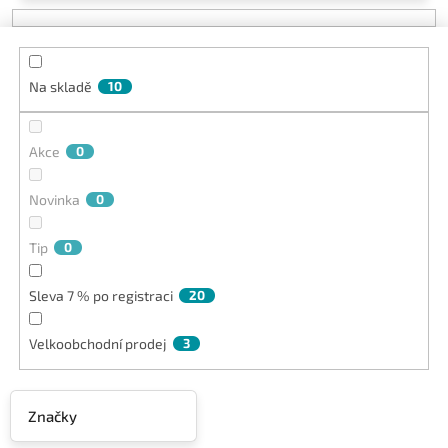
p
r
o
d
Na skladě
10
u
k
t
Akce
0
ů
Novinka
0
Tip
0
Sleva 7 % po registraci
20
Velkoobchodní prodej
3
Značky