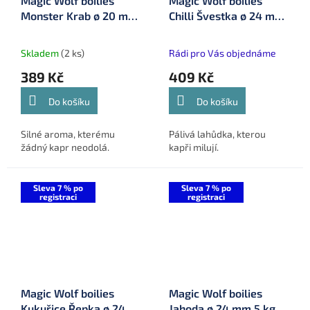
Magic Wolf boilies
Magic Wolf boilies
Monster Krab ø 20 mm
Chilli Švestka ø 24 mm
5 kg (MW20508)
5 kg (MW24510)
Skladem
(2 ks)
Rádi pro Vás objednáme
389 Kč
409 Kč
Do košíku
Do košíku
Silné aroma, kterému
Pálivá lahůdka, kterou
žádný kapr neodolá.
kapři milují.
Sleva 7 % po
Sleva 7 % po
registraci
registraci
Magic Wolf boilies
Magic Wolf boilies
Kukuřice Řepka ø 24
Jahoda ø 24 mm 5 kg