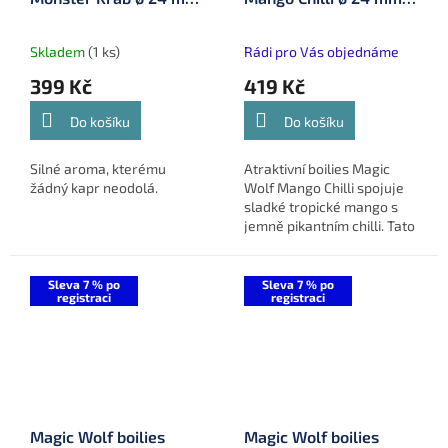
5 kg (MW24508)
kg (MW24516)
Skladem
(1 ks)
Rádi pro Vás objednáme
399 Kč
419 Kč
Do košíku
Do košíku
Silné aroma, kterému
Atraktivní boilies Magic
žádný kapr neodolá.
Wolf Mango Chilli spojuje
sladké tropické mango s
jemně pikantním chilli. Tato
výrazná kombinace vytváří
ovocně-kořeněný signál,
který stimuluje...
Sleva 7 % po
Sleva 7 % po
registraci
registraci
Magic Wolf boilies
Magic Wolf boilies