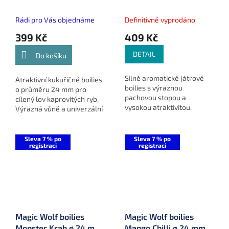
(MW24507)
(MW24509)
Rádi pro Vás objednáme
Definitivně vyprodáno
399 Kč
409 Kč
DETAIL
Do košíku
Silně aromatické játrové
Atraktivní kukuřičné boilies
boilies s výraznou
o průměru 24 mm pro
pachovou stopou a
cílený lov kaprovitých ryb.
vysokou atraktivitou.
Výrazná vůně a univerzální
Průměr 24 mm, balení 5 kg.
použití. Balení 5 kg.
Sleva 7 % po
Sleva 7 % po
registraci
registraci
Magic Wolf boilies
Magic Wolf boilies
Monster Krab ø 24 mm
Mango Chilli ø 24 mm 5