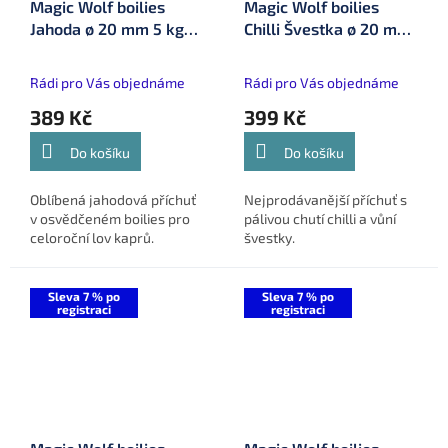
Magic Wolf boilies
Magic Wolf boilies
Jahoda ø 20 mm 5 kg
Chilli Švestka ø 20 mm
(MW20501)
5 kg (MW20510)
Rádi pro Vás objednáme
Rádi pro Vás objednáme
389 Kč
399 Kč
Do košíku
Do košíku
Oblíbená jahodová příchuť
Nejprodávanější příchuť s
v osvědčeném boilies pro
pálivou chutí chilli a vůní
celoroční lov kaprů.
švestky.
Sleva 7 % po
Sleva 7 % po
registraci
registraci