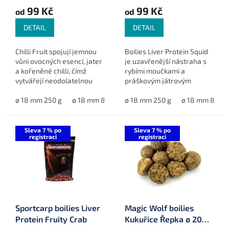
ů
99 Kč
99 Kč
od
od
DETAIL
DETAIL
Chilli Fruit spojují jemnou
Boilies Liver Protein Squid
vůni ovocných esencí, jater
je uzavřenější nástraha s
a kořeněné chilli, čímž
rybími moučkami a
vytvářejí neodolatelnou
práškovým játrovým
návnadu, která zaručuje
proteinem, vylepšená o
úspěch při každém lovu.
ø 18 mm 250 g
ø 18 mm 800 g
esenci, Salmon Protein
ø 18 mm 250 g
ø 20 mm 800 g
ø 18 mm 800 g
ø 24 mm 800
Liquid a další atraktory. Je
ideální...
Sleva 7 % po
Sleva 7 % po
registraci
registraci
Sportcarp boilies Liver
Magic Wolf boilies
Protein Fruity Crab
Kukuřice Řepka ø 20