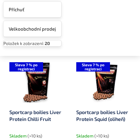
Příchuť
Velkoobchodní prodej
Položek k zobrazení:
20
V
ý
Sleva 7 % po
Sleva 7 % po
registraci
registraci
p
i
s
p
r
o
Sportcarp boilies Liver
Sportcarp boilies Liver
d
Protein Chilli Fruit
Protein Squid (oliheň)
u
k
t
Skladem
(>10 ks)
Skladem
(>10 ks)