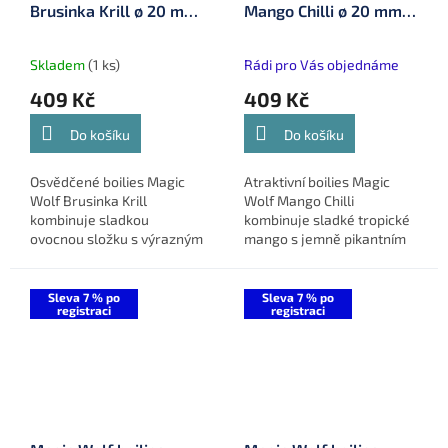
Brusinka Krill ø 20 mm
Mango Chilli ø 20 mm 5
5 kg (MW20517)
kg (MW20516)
Skladem
(1 ks)
Rádi pro Vás objednáme
409 Kč
409 Kč
Do košíku
Do košíku
Osvědčené boilies Magic
Atraktivní boilies Magic
Wolf Brusinka Krill
Wolf Mango Chilli
kombinuje sladkou
kombinuje sladké tropické
ovocnou složku s výrazným
mango s jemně pikantním
masovým základem.
chilli. Výsledkem je výrazná
Brusinka dodává jemnou,
ovocně-kořeněná
atraktivní ovocnou stopu,
nástraha, která stimuluje
Sleva 7 % po
Sleva 7 % po
registraci
registraci
zatímco krill...
aktivitu ryb...