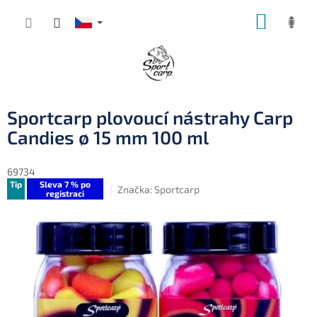
Přejít
NÁKUP
na
obsah
KOŠÍK
Sportcarp plovoucí nástrahy Carp
Candies ø 15 mm 100 ml
69734
Tip
Sleva 7 % po
Značka:
Sportcarp
registraci