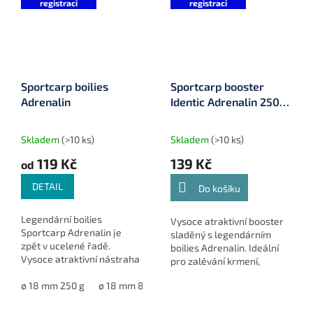
registraci
registraci
Sportcarp boilies
Sportcarp booster
Adrenalin
Identic Adrenalin 250
ml
Skladem
(>10 ks)
Skladem
(>10 ks)
119 Kč
139 Kč
od
DETAIL
Do košíku
Legendární boilies
Vysoce atraktivní booster
Sportcarp Adrenalin je
sladěný s legendárním
zpět v ucelené řadě.
boilies Adrenalin. Ideální
Vysoce atraktivní nástraha
pro zalévání krmení,
určená pro selektivní lov
dipování nástrah a zvýšení
velkých kaprů a
ø 18 mm 250 g
ø 18 mm 800 g
ø 20 mm 800 g
ø 24 mm 800
atraktivity celé sestavy při
nezapomenutelné souboje
lovu velkých kaprů.
s trofejními rybami.