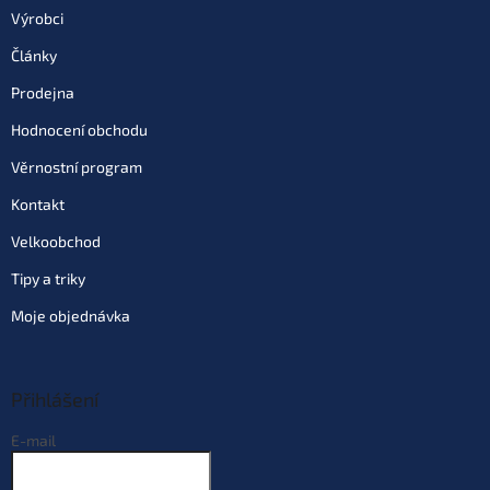
Do košíku
Výrobci
Články
Varianta: Mulberry Garlic
Prodejna
(moruše - česnek)
Skladem
(>10 ks)
| 69735
129 Kč
Hodnocení obchodu
EAN:
8595662104460
Můžeme doručit do:
11.8.2026
Věrnostní program
Kontakt
Do košíku
Velkoobchod
Tipy a triky
Varianta: Strawberry Krill
(jahoda- krill)
Moje objednávka
Skladem
(>10 ks)
| 69736
129 Kč
EAN:
8595662104521
Můžeme doručit do:
11.8.2026
Přihlášení
Do košíku
E-mail