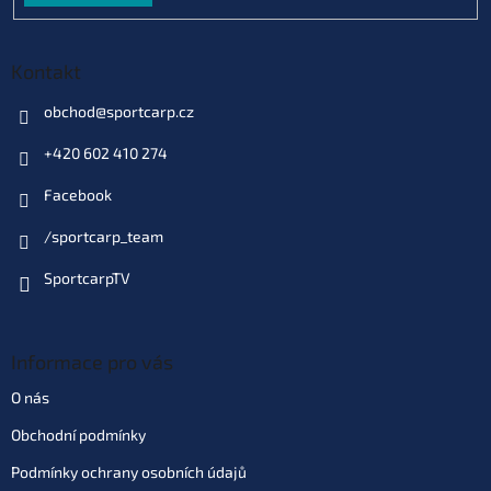
129 Kč
EAN:
8595662104446
Můžeme doručit do:
11.8.2026
Kontakt
Do košíku
obchod
@
sportcarp.cz
+420 602 410 274
Varianta: Halibut
Skladem
(>10 ks)
| 69739
Facebook
129 Kč
EAN:
8595662104415
Můžeme doručit do:
11.8.2026
/sportcarp_team
SportcarpTV
Do košíku
Varianta: Pineapple Squid
Informace pro vás
(ananas - oliheň)
Skladem
(4 ks)
| 69734
129 Kč
O nás
EAN:
8595662104484
Obchodní podmínky
Můžeme doručit do:
11.8.2026
Podmínky ochrany osobních údajů