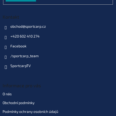
129 Kč
EAN:
8595662104446
Můžeme doručit do:
10.8.2026
Kontakt
Do košíku
obchod
@
sportcarp.cz
+420 602 410 274
Varianta: Halibut
Skladem
(>10 ks)
| 69739
Facebook
129 Kč
EAN:
8595662104415
Můžeme doručit do:
10.8.2026
/sportcarp_team
SportcarpTV
Do košíku
Varianta: Pineapple Squid
Informace pro vás
(ananas - oliheň)
Skladem
(6 ks)
| 69734
129 Kč
O nás
EAN:
8595662104484
Obchodní podmínky
Můžeme doručit do:
10.8.2026
Podmínky ochrany osobních údajů