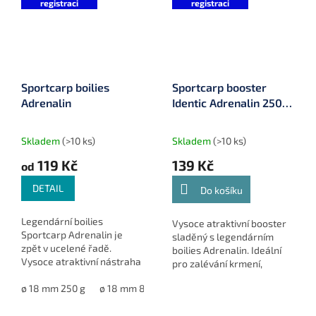
registraci
registraci
Sportcarp boilies
Sportcarp booster
Adrenalin
Identic Adrenalin 250
ml
Skladem
(>10 ks)
Skladem
(>10 ks)
119 Kč
139 Kč
od
DETAIL
Do košíku
Legendární boilies
Vysoce atraktivní booster
Sportcarp Adrenalin je
sladěný s legendárním
zpět v ucelené řadě.
boilies Adrenalin. Ideální
Vysoce atraktivní nástraha
pro zalévání krmení,
určená pro selektivní lov
dipování nástrah a zvýšení
velkých kaprů a
ø 18 mm 250 g
ø 18 mm 800 g
ø 20 mm 800 g
ø 24 mm 800
atraktivity celé sestavy při
nezapomenutelné souboje
lovu velkých kaprů.
s trofejními rybami.