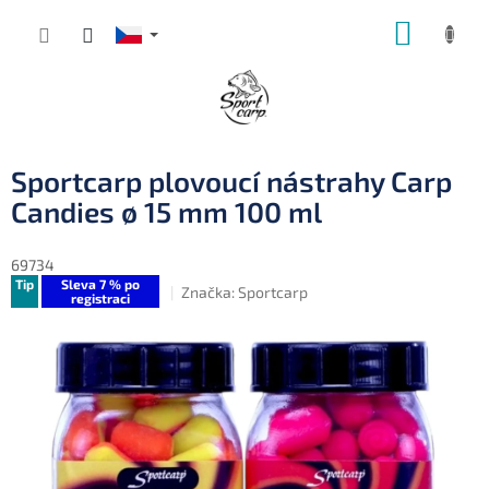
Přejít
NÁKUP
na
obsah
KOŠÍK
Sportcarp plovoucí nástrahy Carp
Candies ø 15 mm 100 ml
69734
Tip
Sleva 7 % po
Značka:
Sportcarp
registraci