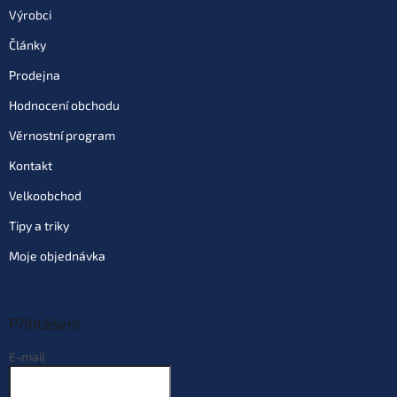
Do košíku
Výrobci
Články
Varianta: Mulberry Garlic
Prodejna
(moruše - česnek)
Skladem
(>10 ks)
| 69735
129 Kč
Hodnocení obchodu
EAN:
8595662104460
Můžeme doručit do:
10.8.2026
Věrnostní program
Kontakt
Do košíku
Velkoobchod
Tipy a triky
Varianta: Strawberry Krill
(jahoda- krill)
Moje objednávka
Skladem
(>10 ks)
| 69736
129 Kč
EAN:
8595662104521
Můžeme doručit do:
10.8.2026
Přihlášení
Do košíku
E-mail