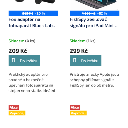
262 Kč
–20 %
1 699 Kč
–82 %
Fox adaptér na
FishSpy zesilovač
fotoaparát Black Label
signálu pro iPad Mini
QR Camera Adapter
(FS-FISHSPY-LINK-
(CBS081)
MINI)
Skladem
(4 ks)
Skladem
(1 ks)
209 Kč
299 Kč
Do košíku
Do košíku
Praktický adaptér pro
Přístroje značky Apple jsou
snadné a bezpečné
schopny přijímat signál z
upevnění fotoaparátu na
FishSpy jen do 60 metrů.
stojan nebo stativ. Ideální
pomocník pro rybáře, kteří
chtějí zaznamenat své
úlovky.
Akce
Akce
Výprodej
Výprodej