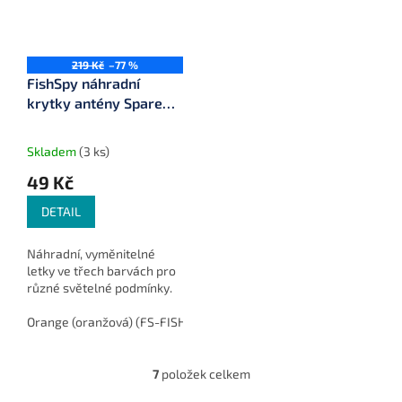
219 Kč
–77 %
FishSpy náhradní
krytky antény Spare
Fin
Skladem
(3 ks)
49 Kč
DETAIL
Náhradní, vyměnitelné
letky ve třech barvách pro
různé světelné podmínky.
Orange (oranžová) (FS-FISHSPY-FIN-O)
Yellow (žlutá) (FS-FISH
7
položek celkem
O
v