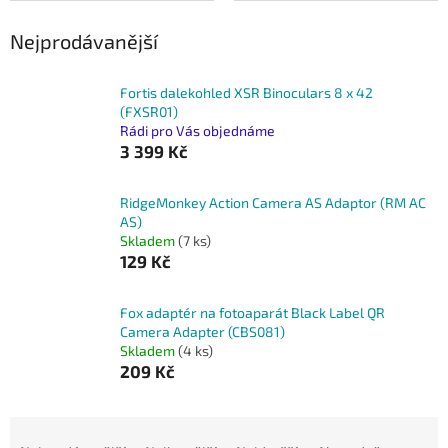
Nejprodávanější
Fortis dalekohled XSR Binoculars 8 x 42
(FXSR01)
Rádi pro Vás objednáme
3 399 Kč
RidgeMonkey Action Camera AS Adaptor (RM AC
AS)
Skladem
(7 ks)
129 Kč
Fox adaptér na fotoaparát Black Label QR
Camera Adapter (CBS081)
Skladem
(4 ks)
209 Kč
Ř