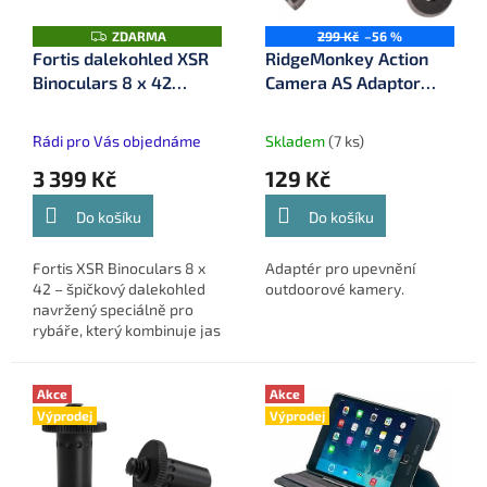
r
o
Z
ZDARMA
299 Kč
–56 %
D
Fortis dalekohled XSR
RidgeMonkey Action
d
A
Binoculars 8 x 42
Camera AS Adaptor
R
u
M
(FXSR01)
(RM AC AS)
k
A
t
Rádi pro Vás objednáme
Skladem
(7 ks)
ů
3 399 Kč
129 Kč
Do košíku
Do košíku
Fortis XSR Binoculars 8 x
Adaptér pro upevnění
42 – špičkový dalekohled
outdoorové kamery.
navržený speciálně pro
rybáře, který kombinuje jas
obrazu, odolnost a
příjemnou váhu.
Akce
Akce
Výprodej
Výprodej