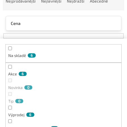
a
Nejprodávanější
Nejlevnější
Nejdražší
Abecedně
z
e
n
Cena
í
p
r
o
d
Na skladě
6
u
k
t
Akce
6
ů
Novinka
0
Tip
0
Výprodej
6