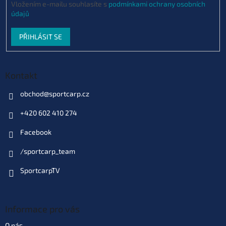
Vložením e-mailu souhlasíte s
podmínkami ochrany osobních
údajů
PŘIHLÁSIT SE
Kontakt
obchod
@
sportcarp.cz
+420 602 410 274
Facebook
/sportcarp_team
SportcarpTV
Informace pro vás
O nás