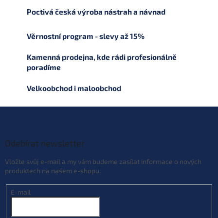
l
Poctivá česká výroba nástrah a návnad
á
d
a
Věrnostní program - slevy až 15%
c
í
Kamenná prodejna, kde rádi profesionálně
p
poradíme
r
v
Velkoobchod i maloobchod
k
y
v
Z
ý
á
p
p
i
a
Odebírat newsletter
s
t
u
Vložte svůj e-mail a my vám budeme zasílat informace o nových
í
produktech na našem e-shopu.
E-mail