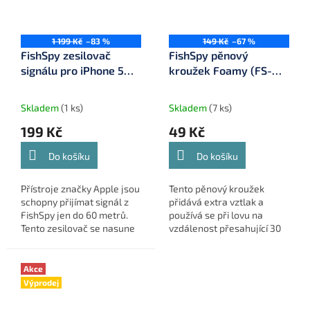
1 199 Kč
–83 %
149 Kč
–67 %
FishSpy zesilovač
FishSpy pěnový
signálu pro iPhone 5
kroužek Foamy (FS-
(FS-FISHSPY-LINK-I5)
FISHSPY-FOAMY)
Skladem
(1 ks)
Skladem
(7 ks)
199 Kč
49 Kč
Do košíku
Do košíku
Přístroje značky Apple jsou
Tento pěnový kroužek
schopny přijímat signál z
přidává extra vztlak a
FishSpy jen do 60 metrů.
používá se při lovu na
Tento zesilovač se nasune
vzdálenost přesahující 30
na Váš iPhone 5 a prodlouží
metrů nebo v zarostlé
vzdálenost o zhruba 30
lokalitě.
metrů.
Akce
Výprodej