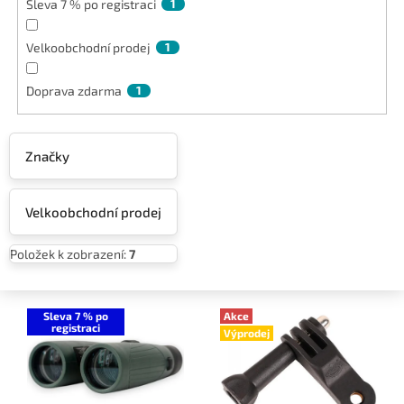
Sleva 7 % po registraci
1
Velkoobchodní prodej
1
Doprava zdarma
1
Značky
Velkoobchodní prodej
Položek k zobrazení:
7
V
ý
Sleva 7 % po
Akce
registraci
Výprodej
p
i
s
p