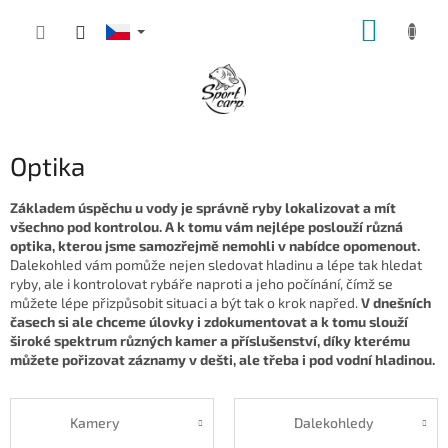
Přejít
NÁKUP
na
obsah
KOŠÍK
Optika
Základem úspěchu u vody je správně ryby lokalizovat a mít
všechno pod kontrolou. A k tomu vám nejlépe poslouží různá
optika, kterou jsme samozřejmě nemohli v nabídce opomenout.
Dalekohled vám pomůže nejen sledovat hladinu a lépe tak hledat
ryby, ale i kontrolovat rybáře naproti a jeho počínání, čímž se
můžete lépe přizpůsobit situaci a být tak o krok napřed.
V dnešních
časech si ale chceme úlovky i zdokumentovat a k tomu slouží
široké spektrum různých kamer a příslušenství, díky kterému
můžete pořizovat záznamy v dešti, ale třeba i pod vodní hladinou.
Kamery
Dalekohledy