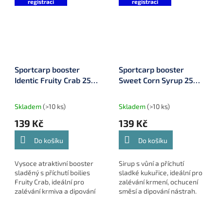
registraci
registraci
Sportcarp booster
Sportcarp booster
Identic Fruity Crab 250
Sweet Corn Syrup 250
ml
ml
Skladem
(>10 ks)
Skladem
(>10 ks)
139 Kč
139 Kč
Do košíku
Do košíku
Vysoce atraktivní booster
Sirup s vůní a příchutí
sladěný s příchutí boilies
sladké kukuřice, ideální pro
Fruity Crab, ideální pro
zalévání krmení, ochucení
zalévání krmiva a dipování
směsí a dipování nástrah.
nástrah.