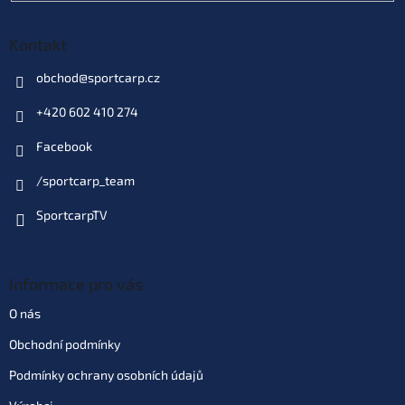
Skladem
(>10 ks)
| 41931
169 Kč
EAN:
8595662105702
Kontakt
Můžeme doručit do:
11.8.2026
obchod
@
sportcarp.cz
Do košíku
+420 602 410 274
Facebook
Varianta: Pineapple (ananas -
žlutá)
/sportcarp_team
Skladem
(>10 ks)
| 86739
169 Kč
EAN:
8595662105856
SportcarpTV
Můžeme doručit do:
11.8.2026
Do košíku
Informace pro vás
O nás
Varianta: Strawberry (jahoda -
Obchodní podmínky
červená)
Skladem
(>10 ks)
| 69857
169 Kč
Podmínky ochrany osobních údajů
EAN:
8595662105948
Můžeme doručit do:
11.8.2026