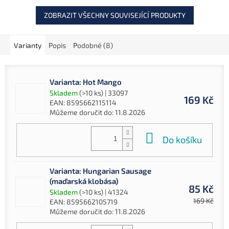
ZOBRAZIT VŠECHNY SOUVISEJÍCÍ PRODUKTY
Varianty
Popis
Podobné (8)
Varianta: Hot Mango
Skladem
(>10 ks)
| 33097
169 Kč
EAN:
8595662115114
Můžeme doručit do:
11.8.2026
Do košíku
Varianta: Hungarian Sausage
(maďarská klobása)
85 Kč
Skladem
(>10 ks)
| 41324
169 Kč
EAN:
8595662105719
Můžeme doručit do:
11.8.2026