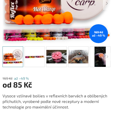
169 Kč
až –49 %
169 Kč
až –49 %
od
85 Kč
Měrná
Vysoce vzlínavé boilies v reflexních barvách a oblíbených
cena:
příchutích, vyrobené podle nové receptury a moderní
technologie pro maximální účinnost.