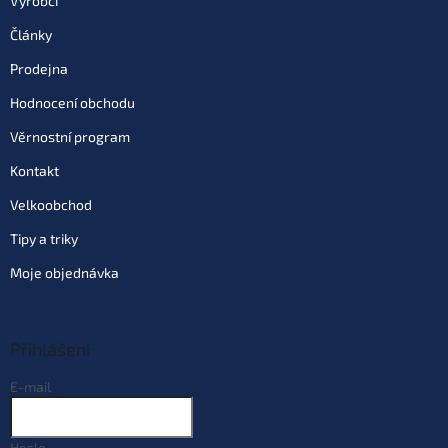
Výrobci
Články
Do košíku
Prodejna
Hodnocení obchodu
Varianta: Mulberry Garlic
(moruše česnek - růžová)
Věrnostní program
Skladem
(>10 ks)
| 68545
169 Kč
Kontakt
EAN:
8595662105801
Můžeme doručit do:
11.8.2026
Velkoobchod
Tipy a triky
Do košíku
Moje objednávka
Varianta: Banana (banán - žlutá)
Skladem
(>10 ks)
| 68923
169 Kč
EAN:
8595662105603
Přihlášení
Můžeme doručit do:
11.8.2026
E-mail
Do košíku
Heslo