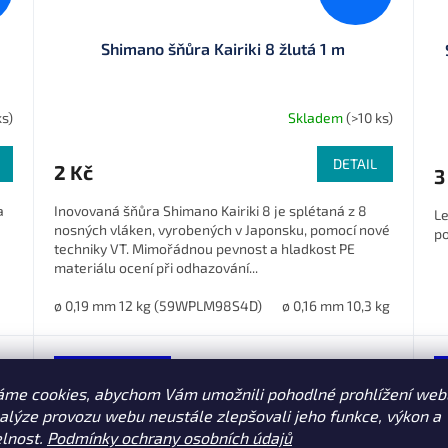
Shimano šňůra Kairiki 8 žlutá 1 m
ks)
Skladem
(>10 ks)
DETAIL
2 Kč
3
a
Inovovaná šňůra Shimano Kairiki 8 je splétaná z 8
Le
nosných vláken, vyrobených v Japonsku, pomocí nové
po
techniky VT. Mimořádnou pevnost a hladkost PE
materiálu ocení při odhazování...
ø 0,19 mm 12 kg (59WPLM98S4D)
ø 0,16 mm 10,3 kg (59WP
Sleva 7 % po
registraci
áme cookies, abychom Vám umožnili pohodlné prohlížení web
nalýze provozu webu neustále zlepšovali jeho funkce, výkon a
elnost.
Podmínky ochrany osobních údajů