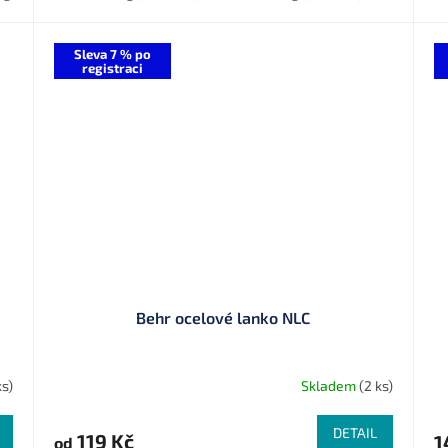
Sleva 7 % po
registraci
Behr ocelové lanko NLC
ks)
Skladem
(2 ks)
DETAIL
119 Kč
1
od