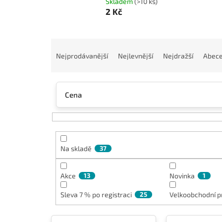
Skladem
(>10 ks)
2 Kč
Ř
a
Nejprodávanější
Nejlevnější
Nejdražší
Abec
z
e
n
Cena
í
p
r
o
d
Na skladě
37
u
k
t
Akce
13
Novinka
1
ů
Sleva 7 % po registraci
25
Velkoobchodní p