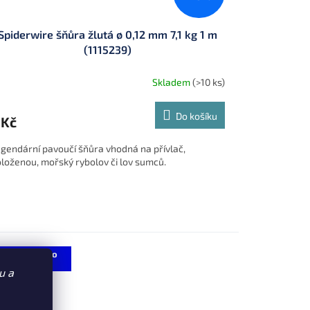
Spiderwire šňůra žlutá ø 0,12 mm 7,1 kg 1 m
(1115239)
Skladem
(>10 ks)
Do košíku
 Kč
gendární pavoučí šňůra vhodná na přívlač,
loženou, mořský rybolov či lov sumců.
LM98S4C)
Sleva 7 % po
registraci
u a