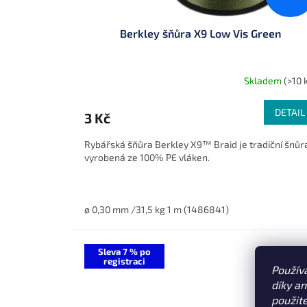
Berkley šňůra X9 Low Vis Green
Skladem
(>10 
DETAIL
3 Kč
Rybářská šňůra Berkley X9™ Braid je tradiční šnůr
vyrobená ze 100% PE vláken.
ø 0,30 mm /31,5 kg 1 m (1486841)
Sleva 7 % po
registraci
Použív
díky a
použit