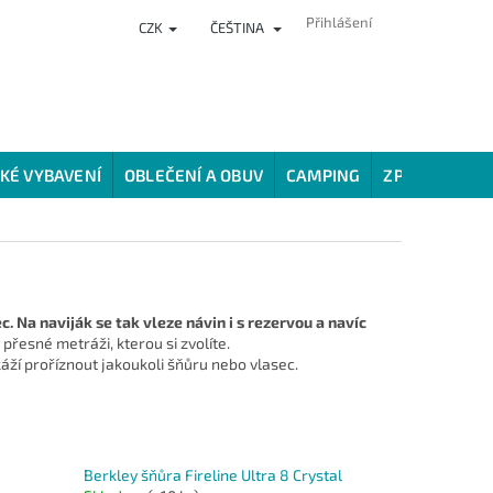
Přihlášení
CZK
ČEŠTINA
NKY
PRODEJNA
HODNOCENÍ OBCHODU
VĚRNOSTNÍ PROG
KÉ VYBAVENÍ
OBLEČENÍ A OBUV
CAMPING
ZPŮSOBY LOV
. Na naviják se tak vleze návin i s rezervou a navíc
řesné metráži, kterou si zvolíte.
káží proříznout jakoukoli šňůru nebo vlasec.
Berkley šňůra Fireline Ultra 8 Crystal