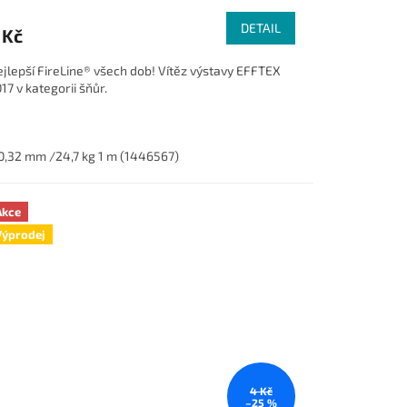
DETAIL
 Kč
jlepší FireLine® všech dob! Vítěz výstavy EFFTEX
17 v kategorii šňůr.
446613)
0,32 mm /24,7 kg 1 m (1446567)
Akce
Výprodej
4 Kč
–25 %