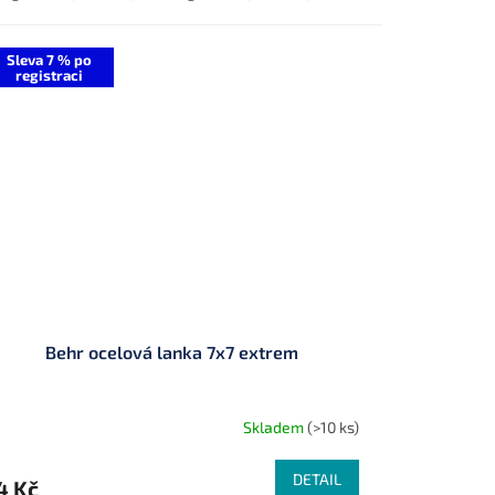
Sleva 7 % po
registraci
Behr ocelová lanka 7x7 extrem
Skladem
(>10 ks)
DETAIL
4 Kč