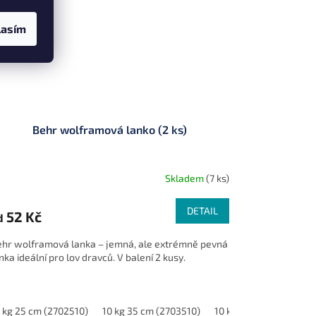
lasím
Behr wolframová lanko (2 ks)
Skladem
(7 ks)
DETAIL
52 Kč
d
hr wolframová lanka – jemná, ale extrémně pevná
nka ideální pro lov dravců. V balení 2 kusy.
2 kg (8101012)
 kg 25 cm (2702510)
10 kg 35 cm (2703510)
10 kg 45 cm (2704510)