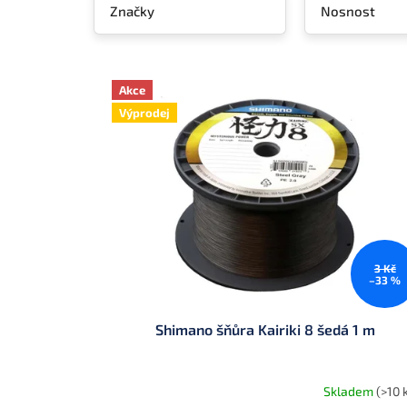
Značky
Nosnost
V
ý
Akce
p
Výprodej
i
s
p
r
o
d
u
k
3 Kč
–33 %
t
ů
Shimano šňůra Kairiki 8 šedá 1 m
Skladem
(>10 