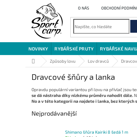
Přejít
O NÁS
OBCHODNÍ PODMÍN
na
obsah
NOVINKY
RYBÁŘSKÉ PRUTY
RYBÁŘSKÉ NAVI
Domů
Způsoby lovu
Lov dravců
Dravcov
Dravcové šňůry a lanka
Opravdu populární variantou při lovu na přívlač jsou t
se dá nástraha díky nízkému průměru nahodit dále.
N
No a v této kategorii na najdete i lanka, bez kterých 
Nejprodávanější
Shimano šňůra Kairiki 8 šedá 1 m