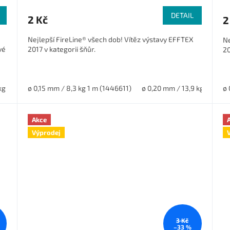
DETAIL
2 Kč
2
Nejlepší FireLine® všech dob! Vítěz výstavy EFFTEX
Ne
vé
2017 v kategorii šňůr.
20
2 kg (59WPLM98S3B)
ø 0,15 mm / 8,3 kg 1 m (1446611)
ø 0,20 mm / 13,9 kg 1 m (1
ø 
Akce
Výprodej
3 Kč
–33 %