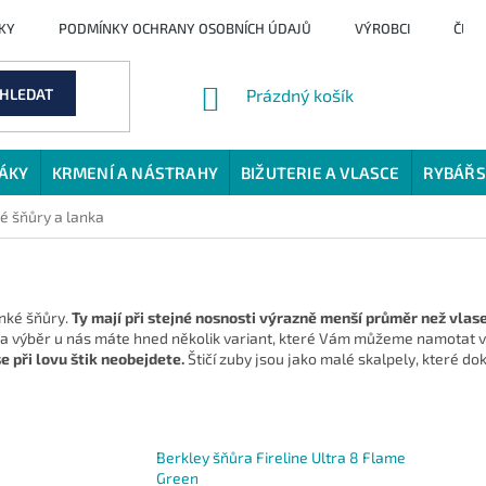
KY
PODMÍNKY OCHRANY OSOBNÍCH ÚDAJŮ
VÝROBCI
ČLÁ
NÁKUPNÍ
HLEDAT
Prázdný košík
KOŠÍK
JÁKY
KRMENÍ A NÁSTRAHY
BIŽUTERIE A VLASCE
RYBÁŘS
é šňůry a lanka
enké šňůry.
Ty mají při stejné nosnosti výrazně menší průměr než vlasec
a výběr u nás máte hned několik variant, které Vám můžeme namotat v p
se při lovu štik neobejdete.
Štičí zuby jsou jako malé skalpely, které do
Berkley šňůra Fireline Ultra 8 Flame
Green