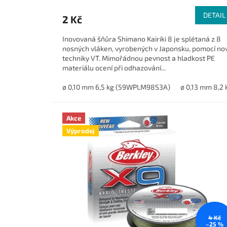
DETAIL
2 Kč
Inovovaná šňůra Shimano Kairiki 8 je splétaná z 8
nosných vláken, vyrobených v Japonsku, pomocí no
techniky VT. Mimořádnou pevnost a hladkost PE
materiálu ocení při odhazování...
ø 0,10 mm 6,5 kg (59WPLM98S3A)
ø 0,13 mm 8,
Akce
Výprodej
4 Kč
–25 %