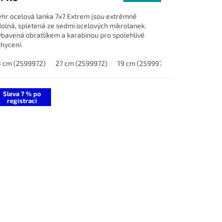
hr ocelová lanka 7x7 Extrem jsou extrémně
olná, spletená ze sedmi ocelových mikrolanek.
bavená obratlíkem a karabinou pro spolehlivé
hycení.
(1980004)
 cm (2599972)
27 cm (2599972)
19 cm (2599972)
Sleva 7 % po
registraci