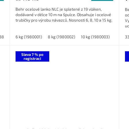
Behr ocelové lanko NLC je spletené z 19 vláken,
Be
dodávané v délce 10 m na špulce. Obsahuje i ocelové
od
trubičky pro výrobu návazců. Nosnosti 6, 8, 10 a 15 kg.
Vy
uc
3872)
6 kg (1980001)
8 kg (1980002)
10 kg (1980003)
15 kg 
33
Sleva 7 % po
registraci