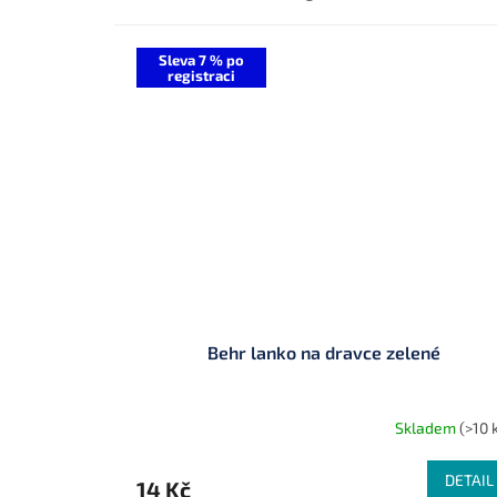
Sleva 7 % po
registraci
Behr lanko na dravce zelené
Skladem
(>10 
DETAIL
14 Kč