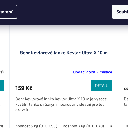
avení
Souh
Behr kevlarové lanko Kevlar Ultra X 10 m
ks)
Dodací doba 2 měsíce
DETAIL
159 Kč
o
Behr kevlarové lanko Kevlar Ultra X 10 m je vysoce
Be
,
kvalitní lanko s různými nosnostmi, ideální pro lov
la
dravců.
kg
ø 0,40 mm, nosnost 39 kg
nosnost 5 kg (8101055)
nosnost 7 kg (8101070)
nosnost 1
10