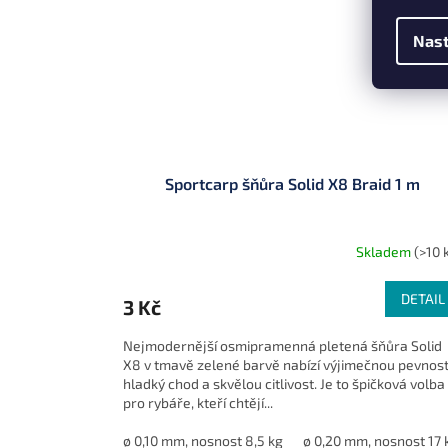
Nast
Sportcarp šňůra Solid X8 Braid 1 m
Skladem
(>10 
DETAIL
3 Kč
Nejmodernější osmipramenná pletená šňůra Solid
X8 v tmavě zelené barvě nabízí výjimečnou pevnost
hladký chod a skvělou citlivost. Je to špičková volba
pro rybáře, kteří chtějí...
ø 0,10 mm, nosnost 8,5 kg
ø 0,20 mm, nosnost 17 