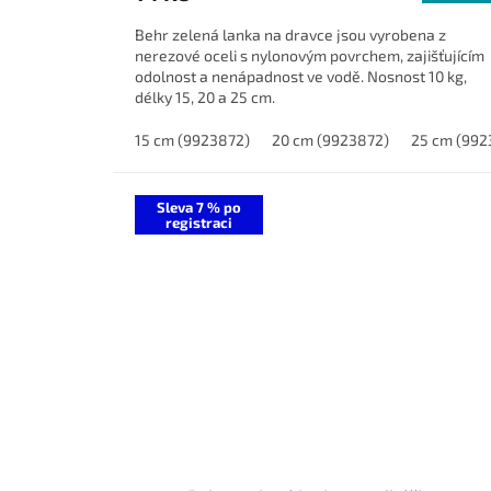
Behr zelená lanka na dravce jsou vyrobena z
nerezové oceli s nylonovým povrchem, zajišťujícím
odolnost a nenápadnost ve vodě. Nosnost 10 kg,
délky 15, 20 a 25 cm.
15 cm (9923872)
20 cm (9923872)
25 cm (992
Sleva 7 % po
registraci