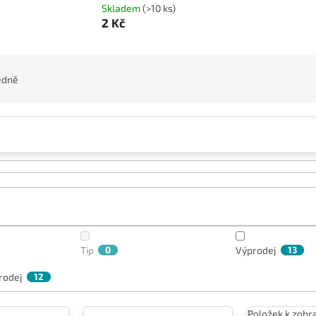
Skladem
(>10 ks)
2 Kč
edně
Tip
0
Výprodej
13
rodej
12
Položek k zobr