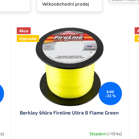
Velkoobchodní prodej
Akce
Výprodej
3 Kč
–33 %
Berkley šňůra Fireline Ultra 8 Flame Green
ks)
Skladem
(>10 ks)