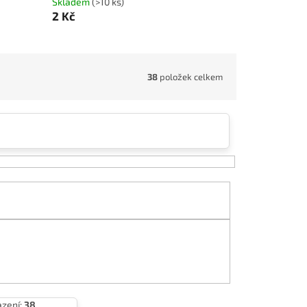
Skladem
(>10 ks)
2 Kč
38
položek celkem
azení:
38