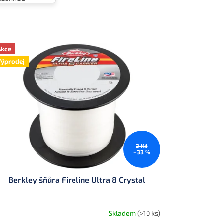
Akce
Výprodej
3 Kč
–33 %
Berkley šňůra Fireline Ultra 8 Crystal
Skladem
(>10 ks)