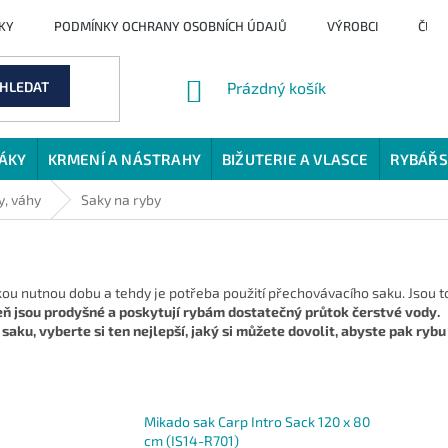
KY
PODMÍNKY OCHRANY OSOBNÍCH ÚDAJŮ
VÝROBCI
ČLÁ
NÁKUPNÍ
HLEDAT
Prázdný košík
KOŠÍK
JÁKY
KRMENÍ A NÁSTRAHY
BIŽUTERIE A VLASCE
RYBÁŘS
y, váhy
Saky na ryby
akou nutnou dobu a tehdy je potřeba použití přechovávacího saku. Jsou 
eň jsou prodyšné a poskytují rybám dostatečný průtok čerstvé vody.
aku, vyberte si ten nejlepší, jaký si můžete dovolit, abyste pak ryb
Mikado sak Carp Intro Sack 120 x 80
cm (IS14-R701)