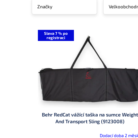
Značky
Velkoobchodn
V
ý
Sleva 7 % po
registraci
p
i
s
p
r
o
d
u
k
t
ů
Behr RedCat vážící taška na sumce Weigh
And Transport Sling (9123008)
Dodací doba 2 měsí