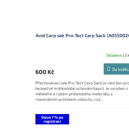
Avid Carp sak Pro-Tect Carp Sack (A055002
Skladem
(3 
Do košík
600 Kč
Přechovávací sak Pro-Tect Carp Sack je navržen pr
bezpečné krátkodobé uchování kaprů. Je vyroben z
měkkého a rybám přátelského materiálu s
maximálním průtokem vzduchu, což...
Sleva 7 % po
registraci