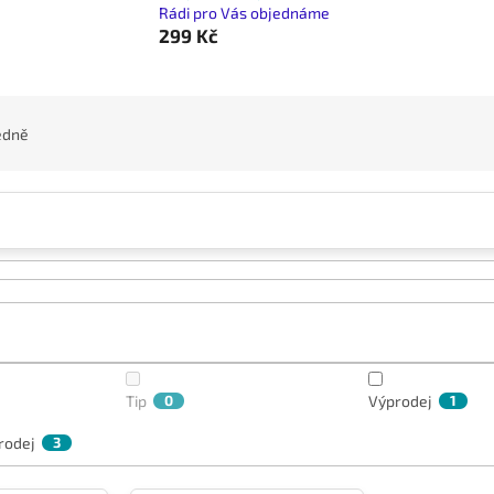
Rádi pro Vás objednáme
299 Kč
edně
Tip
0
Výprodej
1
rodej
3