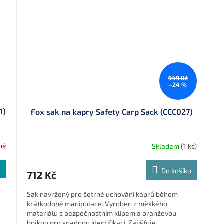
949 Kč
–24 %
1)
Fox sak na kapry Safety Carp Sack (CCC027)
né
Skladem
(1 ks)
Do košíku
712 Kč
Sak navržený pro šetrné uchování kaprů během
krátkodobé manipulace. Vyroben z měkkého
materiálu s bezpečnostním klipem a oranžovou
bojkou pro snadnou identifikaci. Zajišťuje...