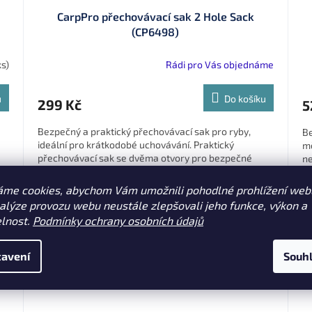
CarpPro přechovávací sak 2 Hole Sack
(CP6498)
ks)
Rádi pro Vás objednáme
u
Do košíku
299 Kč
5
Bezpečný a praktický přechovávací sak pro ryby,
Be
ideální pro krátkodobé uchovávání. Praktický
mě
přechovávací sak se dvěma otvory pro bezpečné
ne
uchovávání ryby bez zbytečného stresu.
áme cookies, abychom Vám umožnili pohodlné prohlížení web
nalýze provozu webu neustále zlepšovali jeho funkce, výkon a
Sleva 7 % po
elnost.
Podmínky ochrany osobních údajů
registraci
avení
Souh