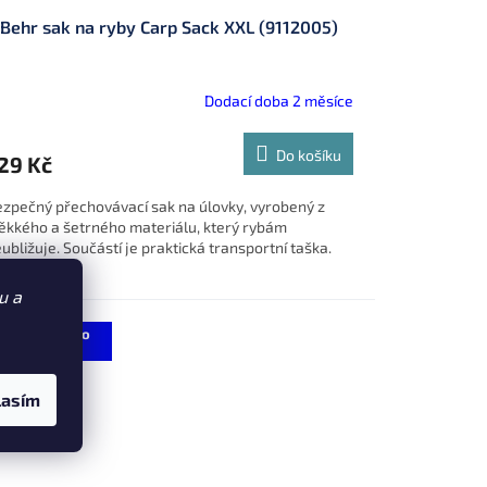
Behr sak na ryby Carp Sack XXL (9112005)
Dodací doba 2 měsíce
Do košíku
29 Kč
zpečný přechovávací sak na úlovky, vyrobený z
kkého a šetrného materiálu, který rybám
ubližuje. Součástí je praktická transportní taška.
u a
Sleva 7 % po
registraci
lasím