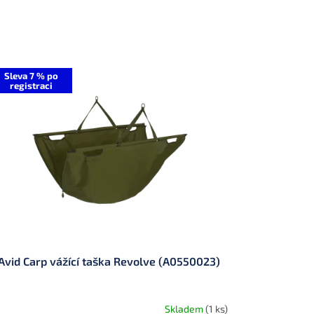
Sleva 7 % po
registraci
Avid Carp vážící taška Revolve (A0550023)
Skladem
(1 ks)