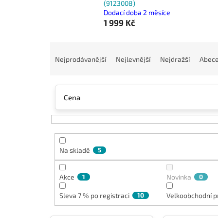
(9123008)
Dodací doba 2 měsíce
1 999 Kč
Ř
a
Nejprodávanější
Nejlevnější
Nejdražší
Abec
z
e
n
Cena
í
p
r
o
d
Na skladě
5
u
k
t
Akce
1
Novinka
0
ů
Sleva 7 % po registraci
10
Velkoobchodní p