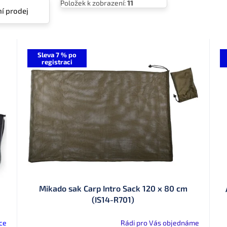
Položek k zobrazení:
11
í prodej
Sleva 7 % po
registraci
t
Mikado sak Carp Intro Sack 120 x 80 cm
(IS14-R701)
ce
Rádi pro Vás objednáme