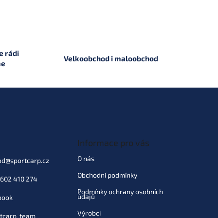
 rádi
Velkoobchod i maloobchod
me
Informace pro vás
O nás
od
@
sportcarp.cz
Obchodní podmínky
602 410 274
Podmínky ochrany osobních
údajů
book
Výrobci
tcarp_team