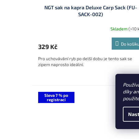
NGT sak na kapra Deluxe Carp Sack (FU-
SACK-002)
Skladem
(>10 
Do košík
329 Kč
Pro uchovávání ryb po delší dobu je tento sak se
zipem naprosto ideální.
Použív
díky a
Sleva 7 % po
použit
registraci
Nast