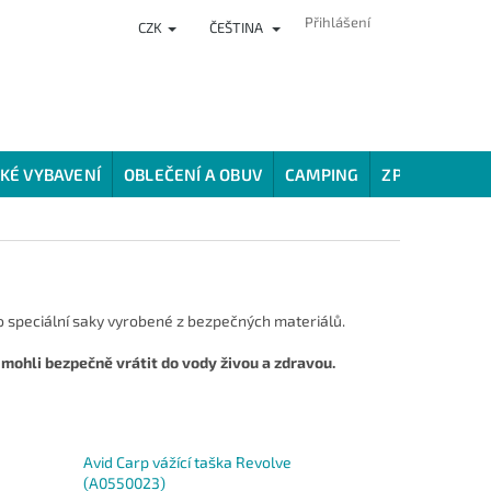
Přihlášení
CZK
ČEŠTINA
NKY
PRODEJNA
HODNOCENÍ OBCHODU
VĚRNOSTNÍ PROG
KÉ VYBAVENÍ
OBLEČENÍ A OBUV
CAMPING
ZPŮSOBY LOV
to speciální saky vyrobené z bezpečných materiálů.
u mohli bezpečně vrátit do vody živou a zdravou.
Avid Carp vážící taška Revolve
(A0550023)