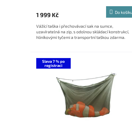
Do košík
1 999 Kč
Vážící taška i přechovávací sak na sumce,
uzavíratelná na zip, s odolnou skládací konstrukcí,
hliníkovými tyčemi a transportní taškou zdarma.
Sleva 7 % po
registraci