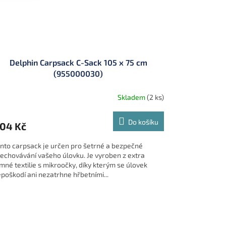
Delphin Carpsack C-Sack 105 x 75 cm
(955000030)
Skladem
(2 ks)
Do košíku
04 Kč
nto carpsack je určen pro šetrné a bezpečné
echovávání vašeho úlovku. Je vyroben z extra
mné textilie s mikroočky, díky kterým se úlovek
poškodí ani nezatrhne hřbetními...