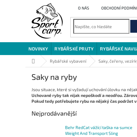
Přejít
O NÁS
OBCHODNÍ PODMÍN
na
obsah
NOVINKY
RYBÁŘSKÉ PRUTY
RYBÁŘSKÉ NAVI
Domů
Rybářské vybavení
Saky, čeřeny, vezírk
Saky na ryby
Jsou situace, které si vyžadují uchování úlovku na něj
Uchované ryby tak nijak nepoškodí a neodřou. Zárov
Pokud tedy potřebujete rybu na nějaký čas podržet v s
Nejprodávanější
Behr RedCat vážící taška na sumce
Weight And Transport Sling