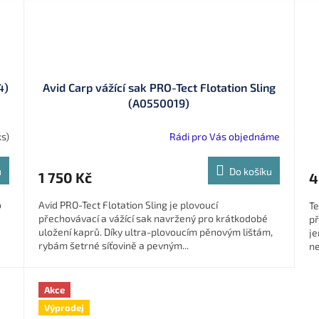
4)
Avid Carp vážící sak PRO-Tect Flotation Sling
(A0550019)
ks)
Rádi pro Vás objednáme
u
Do košíku
1 750 Kč
4
o
Avid PRO-Tect Flotation Sling je plovoucí
Te
přechovávací a vážící sak navržený pro krátkodobé
př
uložení kaprů. Díky ultra-plovoucím pěnovým lištám,
je
rybám šetrné síťovině a pevným...
ne
Akce
Výprodej