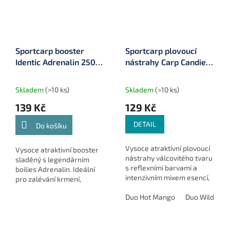
Sportcarp booster
Sportcarp plovoucí
Identic Adrenalin 250
nástrahy Carp Candies
ml
ø 15 mm 100 ml
Skladem
(>10 ks)
Skladem
(>10 ks)
139 Kč
129 Kč
DETAIL
Do košíku
Vysoce atraktivní plovoucí
Vysoce atraktivní booster
nástrahy válcovitého tvaru
sladěný s legendárním
s reflexními barvami a
boilies Adrenalin. Ideální
intenzivním mixem esencí,
pro zalévání krmení,
ideální pro krátké
dipování nástrah a zvýšení
vycházky, závody a chladné
Duo Hot Mango
Duo Wild Str
atraktivity celé sestavy při
vody.
lovu velkých kaprů.