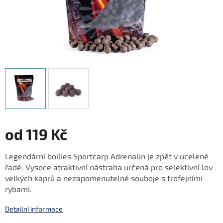
od
119 Kč
Měrná
Legendární boilies Sportcarp Adrenalin je zpět v ucelené
cena:
řadě. Vysoce atraktivní nástraha určená pro selektivní lov
velkých kaprů a nezapomenutelné souboje s trofejními
rybami.
Detailní informace