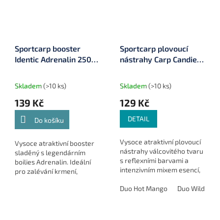
Sportcarp booster
Sportcarp plovoucí
Identic Adrenalin 250
nástrahy Carp Candies
ml
ø 15 mm 100 ml
Skladem
(>10 ks)
Skladem
(>10 ks)
139 Kč
129 Kč
DETAIL
Do košíku
Vysoce atraktivní plovoucí
Vysoce atraktivní booster
nástrahy válcovitého tvaru
sladěný s legendárním
s reflexními barvami a
boilies Adrenalin. Ideální
intenzivním mixem esencí,
pro zalévání krmení,
ideální pro krátké
dipování nástrah a zvýšení
vycházky, závody a chladné
Duo Hot Mango
Duo Wild Str
atraktivity celé sestavy při
vody.
lovu velkých kaprů.