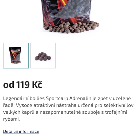
od
119 Kč
Měrná
Legendární boilies Sportcarp Adrenalin je zpět v ucelené
cena:
řadě. Vysoce atraktivní nástraha určená pro selektivní lov
velkých kaprů a nezapomenutelné souboje s trofejními
rybami.
Detailní informace