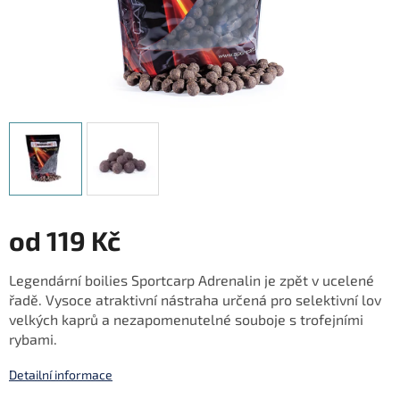
od
119 Kč
Měrná
Legendární boilies Sportcarp Adrenalin je zpět v ucelené
cena:
řadě. Vysoce atraktivní nástraha určená pro selektivní lov
velkých kaprů a nezapomenutelné souboje s trofejními
rybami.
Detailní informace