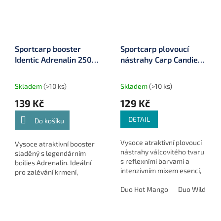
Sportcarp booster
Sportcarp plovoucí
Identic Adrenalin 250
nástrahy Carp Candies
ml
ø 15 mm 100 ml
Skladem
(>10 ks)
Skladem
(>10 ks)
139 Kč
129 Kč
DETAIL
Do košíku
Vysoce atraktivní plovoucí
Vysoce atraktivní booster
nástrahy válcovitého tvaru
sladěný s legendárním
s reflexními barvami a
boilies Adrenalin. Ideální
intenzivním mixem esencí,
pro zalévání krmení,
ideální pro krátké
dipování nástrah a zvýšení
vycházky, závody a chladné
Duo Hot Mango
Duo Wild Str
atraktivity celé sestavy při
vody.
lovu velkých kaprů.