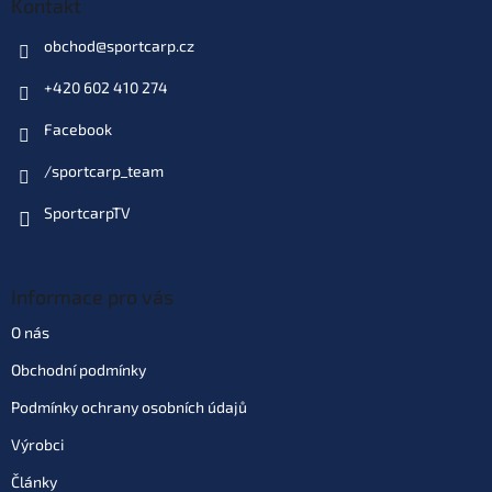
Kontakt
obchod
@
sportcarp.cz
+420 602 410 274
Facebook
/sportcarp_team
SportcarpTV
Informace pro vás
O nás
Obchodní podmínky
Podmínky ochrany osobních údajů
Výrobci
Články