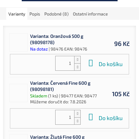
Varianty
Popis
Podobné (8)
Ostatní informace
Varianta: Oranžová 500 g
(98098178)
96 Kč
Na dotaz
| 98476
EAN:
98476
Do košíku
Varianta: Červená Fine 600 g
(98098181)
105 Kč
Skladem
(1 ks)
| 98477
EAN:
98477
Můžeme doručit do:
7.8.2026
Do košíku
Varianta: Žlutá Fine 600 g