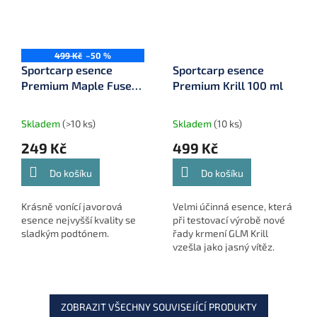
499 Kč
–50 %
Sportcarp esence
Sportcarp esence
Premium Maple Fuse
Premium Krill 100 ml
100 ml
Skladem
(>10 ks)
Skladem
(10 ks)
249 Kč
499 Kč
Do košíku
Do košíku
Krásně vonící javorová
Velmi účinná esence, která
esence nejvyšší kvality se
při testovací výrobě nové
sladkým podtónem.
řady krmení GLM Krill
vzešla jako jasný vítěz.
ZOBRAZIT VŠECHNY SOUVISEJÍCÍ PRODUKTY