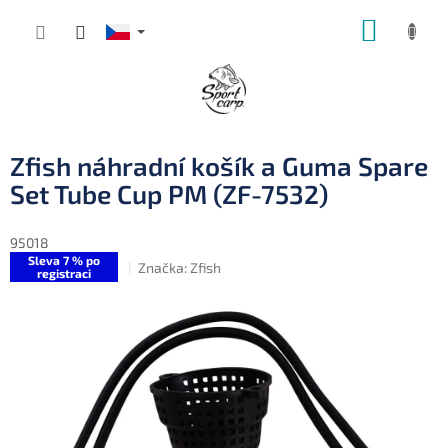
Přejít
NÁKUP
na
obsah
KOŠÍK
Zfish náhradní košík a Guma Spare
Set Tube Cup PM (ZF-7532)
95018
Sleva 7 % po
Značka:
Zfish
registraci