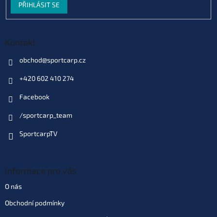
PŘIHLÁSIT SE
Kontakt
obchod
@
sportcarp.cz
+420 602 410 274
Facebook
/sportcarp_team
SportcarpTV
Informace pro vás
O nás
Obchodní podmínky