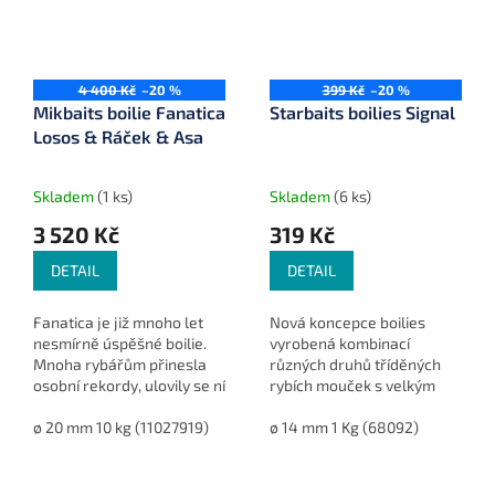
4 400 Kč
–20 %
399 Kč
–20 %
Mikbaits boilie Fanatica
Starbaits boilies Signal
Losos & Ráček & Asa
Skladem
(1 ks)
Skladem
(6 ks)
3 520 Kč
319 Kč
DETAIL
DETAIL
Fanatica je již mnoho let
Nová koncepce boilies
nesmírně úspěšné boilie.
vyrobená kombinací
Mnoha rybářům přinesla
různých druhů tříděných
osobní rekordy, ulovily se ní
rybích mouček s velkým
opakovaně ryby přes 20kg
obsahem moučky ze
z českých a slovenských
ø 20 mm 10 kg (11027919)
sladkovodního raka.
ø 14 mm 1 Kg (68092)
svazovek a přes 30kg z...