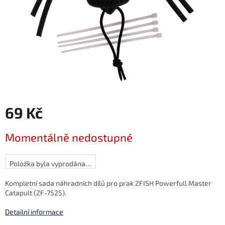
69 Kč
Měrná
Momentálně nedostupné
cena:
Položka byla vyprodána…
Kompletní sada náhradních dílů pro prak ZFISH Powerfull Master
Catapult (ZF-7525).
Detailní informace