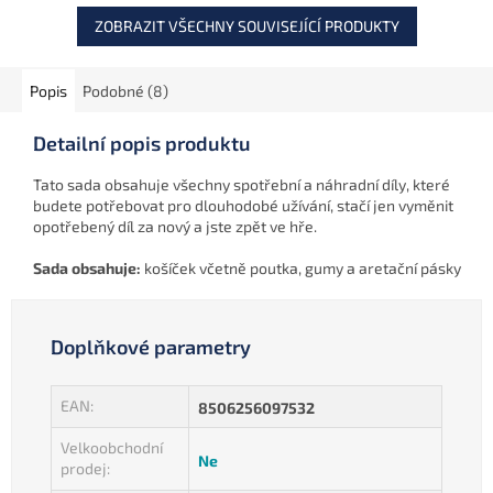
ZOBRAZIT VŠECHNY SOUVISEJÍCÍ PRODUKTY
Popis
Podobné (8)
Detailní popis produktu
Tato sada obsahuje všechny spotřební a náhradní díly, které
budete potřebovat pro dlouhodobé užívání, stačí jen vyměnit
opotřebený díl za nový a jste zpět ve hře.
Sada obsahuje:
košíček včetně poutka, gumy a aretační pásky
Doplňkové parametry
EAN
:
8506256097532
Velkoobchodní
Ne
prodej
: