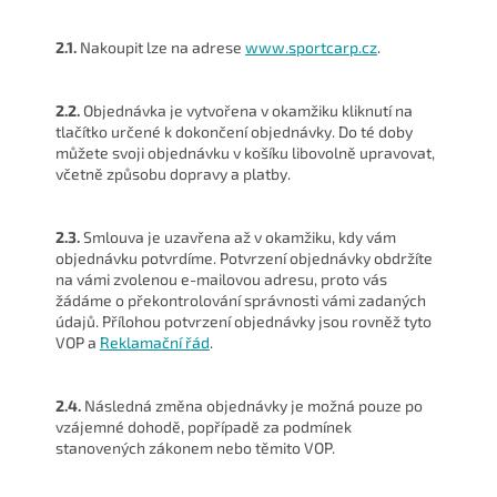
2.1.
Nakoupit lze na adrese
www.sportcarp.cz
.
2.2.
Objednávka je vytvořena v okamžiku kliknutí na
tlačítko určené k dokončení objednávky. Do té doby
můžete svoji objednávku v košíku libovolně upravovat,
včetně způsobu dopravy a platby.
2.3.
Smlouva je uzavřena až v okamžiku, kdy vám
objednávku potvrdíme. Potvrzení objednávky obdržíte
na vámi zvolenou e-mailovou adresu, proto vás
žádáme o překontrolování správnosti vámi zadaných
údajů. Přílohou potvrzení objednávky jsou rovněž tyto
VOP a
Reklamační řád
.
2.4.
Následná změna objednávky je možná pouze po
vzájemné dohodě, popřípadě za podmínek
stanovených zákonem nebo těmito VOP.