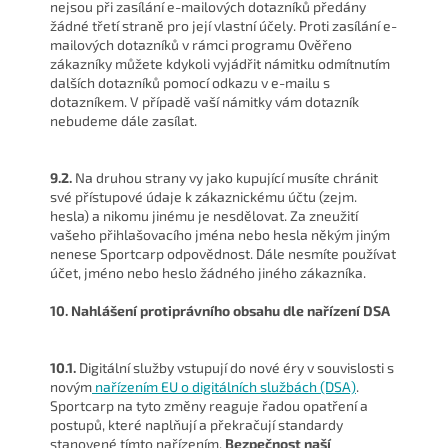
nejsou při zasílání e-mailových dotazníků předány
žádné třetí straně pro její vlastní účely. Proti zasílání e-
mailových dotazníků v rámci programu Ověřeno
zákazníky můžete kdykoli vyjádřit námitku odmítnutím
dalších dotazníků pomocí odkazu v e-mailu s
dotazníkem. V případě vaší námitky vám dotazník
nebudeme dále zasílat.
9.2.
Na druhou strany vy jako kupující musíte chránit
své přístupové údaje k zákaznickému účtu (zejm.
hesla) a nikomu jinému je nesdělovat. Za zneužití
vašeho přihlašovacího jména nebo hesla někým jiným
nenese Sportcarp odpovědnost. Dále nesmíte používat
účet, jméno nebo heslo žádného jiného zákazníka.
10. Nahlášení protiprávního obsahu dle nařízení DSA
10.1.
Digitální služby vstupují do nové éry v souvislosti s
novým
nařízením EU o digitálních službách (DSA)
.
Sportcarp na tyto změny reaguje řadou opatření a
postupů, které naplňují a překračují standardy
stanovené tímto nařízením.
Bezpečnost naší