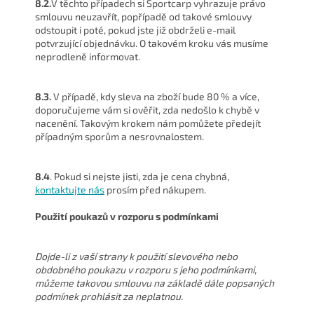
8.2.
V těchto případech si Sportcarp vyhrazuje právo
smlouvu neuzavřít, popřípadě od takové smlouvy
odstoupit i poté, pokud jste již obdrželi e-mail
potvrzující objednávku. O takovém kroku vás musíme
neprodleně informovat.
8.3.
V případě, kdy sleva na zboží bude 80 % a více,
doporučujeme vám si ověřit, zda nedošlo k chybě v
nacenění. Takovým krokem nám pomůžete předejít
případným sporům a nesrovnalostem.
8.4
. Pokud si nejste jisti, zda je cena chybná,
kontaktujte nás
prosím před nákupem.
Použití poukazů v rozporu s podmínkami
Dojde-li z vaší strany k použití slevového nebo
obdobného poukazu v rozporu s jeho podmínkami,
můžeme takovou smlouvu na základě dále popsaných
podmínek prohlásit za neplatnou.