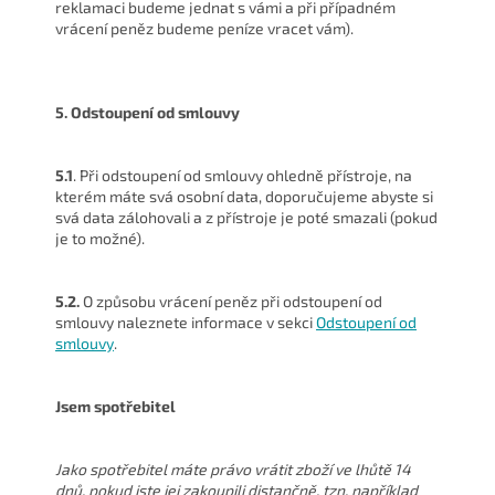
reklamaci budeme jednat s vámi a při případném
vrácení peněz budeme peníze vracet vám).
5. Odstoupení od smlouvy
5.1
. Při odstoupení od smlouvy ohledně přístroje, na
kterém máte svá osobní data, doporučujeme abyste si
svá data zálohovali a z přístroje je poté smazali (pokud
je to možné).
5.2.
O způsobu vrácení peněz při odstoupení od
smlouvy naleznete informace v sekci
Odstoupení od
smlouvy
.
Jsem spotřebitel
Jako spotřebitel máte právo vrátit zboží ve lhůtě 14
dnů, pokud jste jej zakoupili distančně, tzn. například