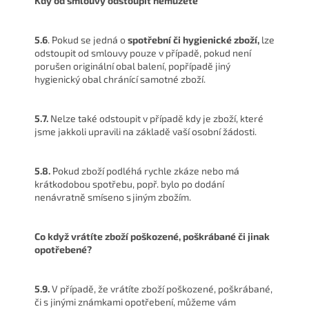
Kdy od smlouvy odstoupit nemůžete
5.6
. Pokud se jedná o
spotřební či hygienické zboží,
lze
odstoupit od smlouvy pouze v případě, pokud není
porušen originální obal balení, popřípadě jiný
hygienický obal chránící samotné zboží.
5.7.
Nelze také odstoupit v případě kdy je zboží, které
jsme jakkoli upravili na základě vaší osobní žádosti.
5.8.
Pokud zboží podléhá rychle zkáze nebo má
krátkodobou spotřebu, popř. bylo po dodání
nenávratně smíseno s jiným zbožím.
Co když vrátíte zboží poškozené, poškrábané či jinak
opotřebené?
5.9.
V případě, že vrátíte zboží poškozené, poškrábané,
či s jinými známkami opotřebení, můžeme vám