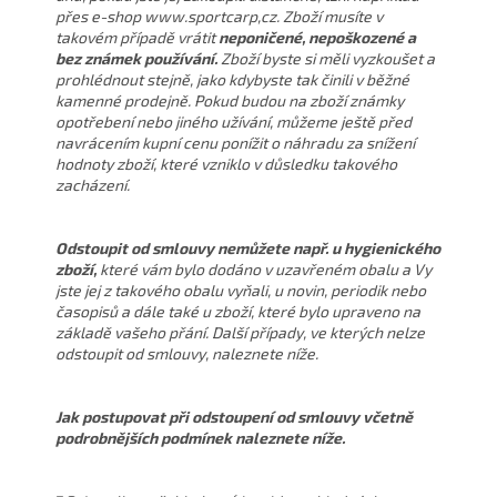
přes e-shop www.sportcarp,cz. Zboží musíte v
takovém případě vrátit
neponičené, nepoškozené a
bez známek používání.
Zboží byste si měli vyzkoušet a
prohlédnout stejně, jako kdybyste tak činili v běžné
kamenné prodejně. Pokud budou na zboží známky
opotřebení nebo jiného užívání, můžeme ještě před
navrácením kupní cenu ponížit o náhradu za snížení
hodnoty zboží, které vzniklo v důsledku takového
zacházení.
Odstoupit od smlouvy nemůžete např. u hygienického
zboží,
které vám bylo dodáno v uzavřeném obalu a Vy
jste jej z takového obalu vyňali, u novin, periodik nebo
časopisů a dále také u zboží, které bylo upraveno na
základě vašeho přání. Další případy, ve kterých nelze
odstoupit od smlouvy, naleznete níže.
Jak postupovat při odstoupení od smlouvy včetně
podrobnějších podmínek naleznete níže.