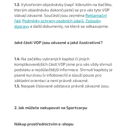
1.3.
Vytvořením objednávky (např. kliknutím na tlačítko,
kterým objednávku dokončujete) se pro vás tyto VOP
stávají závazné. Součástí jsou zejména
Reklamační
řád
,
Podmínky ochrany osobních údajů
,
Způsoby
dopravy
a další dokumenty, na které se odkazujeme.
Jaké části VOP jsou závazné a jaké ilustrativní?
1.4.
Na začátku vybraných kapitol či jiných
komplikovanějších částí VOP jsme pro vás vždy shrnuli
podstatu a nejdůležitější informace. Shrnutí kapitoly je
psané kurzivou (v infoboxech) a slouží pouze pro
základní orientaci a není právně závazné.
1.5.
Naopak číslované odstavce právně závazné jsou.
2. Jak můžete nakupovat na Sportcarpu
Nákup prostřednictvím e-shopu