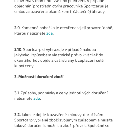
uzavřena v momentě Vašeho potvrzení. V případě
objednání prostřednictvím pracovníka Sportcarpu je
smlouva uzavřena okamžikem (i částečné) úhrady.
2.9
. Kamenná pobočka je otevřena v její provozní době,
kterou naleznete
zde
.
2.10.
Sportcarp si vyhrazuje v případě nákupu
jakýmkoli způsobem vlastnické právo k věci až do
okamžiku, kdy dojde z vaší strany k zaplacení celé
kupní ceny.
3. Možnosti doručení zboží
3.1.
Způsoby, podmínky a ceny jednotlivých doručení
naleznete
zde
.
3.2.
Jakmile dojde k uzavření smlouvy, doručí vám
Sportcarp vybrané zboží zvoleným způsobem a musíte
takové doručení umožnit a zboží převzít. Společně se