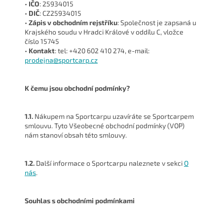
•
IČO
: 25934015
•
DIČ
: CZ25934015
•
Zápis v obchodním rejstříku
: Společnost je zapsaná u
Krajského soudu v Hradci Králové v oddílu C, vložce
číslo 15745
•
Kontakt
: tel: +420 602 410 274, e-mail:
prodejna@sportcarp.cz
K čemu jsou obchodní podmínky?
1.1.
Nákupem na Sportcarpu uzavíráte se Sportcarpem
smlouvu. Tyto Všeobecné obchodní podmínky (VOP)
nám stanoví obsah této smlouvy.
1.2.
Další informace o Sportcarpu naleznete v sekci
O
nás
.
Souhlas s obchodními podmínkami