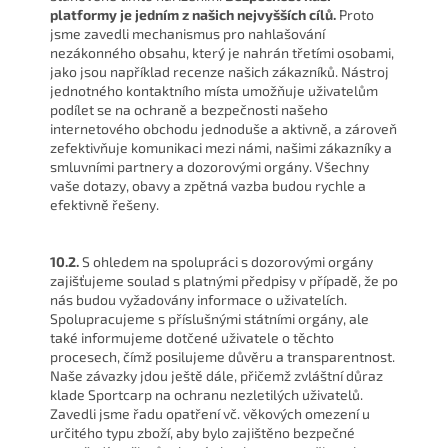
platformy je jedním z našich nejvyšších cílů.
Proto
jsme zavedli mechanismus pro nahlašování
nezákonného obsahu, který je nahrán třetími osobami,
jako jsou například recenze našich zákazníků. Nástroj
jednotného kontaktního místa umožňuje uživatelům
podílet se na ochraně a bezpečnosti našeho
internetového obchodu jednoduše a aktivně, a zároveň
zefektivňuje komunikaci mezi námi, našimi zákazníky a
smluvními partnery a dozorovými orgány. Všechny
vaše dotazy, obavy a zpětná vazba budou rychle a
efektivně řešeny.
10.2.
S ohledem na spolupráci s dozorovými orgány
zajišťujeme soulad s platnými předpisy v případě, že po
nás budou vyžadovány informace o uživatelích.
Spolupracujeme s příslušnými státními orgány, ale
také informujeme dotčené uživatele o těchto
procesech, čímž posilujeme důvěru a transparentnost.
Naše závazky jdou ještě dále, přičemž zvláštní důraz
klade Sportcarp na ochranu nezletilých uživatelů.
Zavedli jsme řadu opatření vč. věkových omezení u
určitého typu zboží, aby bylo zajištěno bezpečné