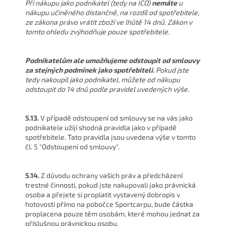
Při nákupu jako podnikatel (tedy na IČO)
nemáte
u
nákupu učiněného distančně, na rozdíl od spotřebitele,
ze zákona právo vrátit zboží ve lhůtě 14 dnů. Zákon v
tomto ohledu zvýhodňuje pouze spotřebitele.
Podnikatelům ale umožňujeme odstoupit od smlouvy
za stejných podmínek jako spotřebiteli.
Pokud jste
tedy nakoupil jako podnikatel, můžete od nákupu
odstoupit do 14 dnů podle pravidel uvedených výše.
5.13.
V případě odstoupení od smlouvy se na vás jako
podnikatele užijí shodná pravidla jako v případě
spotřebitele. Tato pravidla jsou uvedena výše v tomto
čl. 5 "Odstoupení od smlouvy".
5.14.
Z důvodu ochrany vašich práv a předcházení
trestné činnosti, pokud jste nakupovali jako právnická
osoba a přejete si proplatit vystavený dobropis v
hotovosti přímo na pobočce Sportcarpu, bude částka
proplacena pouze těm osobám, které mohou jednat za
příslušnou právnickou osobu.