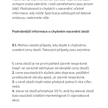
schopni zcela zabránit, i naši zaměstnanci jsou jenom
lidé). Podrobnosti o chybách v nacenění, včetně
informace, kdy může Sportcarp odstoupit od takové
smlouvy, naleznete níže.
Podrobnější informace o chybném nacenění zboží
8.1.
Mohou nastat případy, kdy dojde k chybnému
uvedení ceny zboží. Takovými případy jsou zejména
1.
cena zboží je na první pohled zjevně nesprávná
(např. se výrazně odchyluje od obvyklé ceny zboží),
2.
cena souvisejících služeb jako doprava, pojištění
prodloužené záruky apod., je zjevně nesprávná,
3.
v ceně zboží chybí nebo přebývá jedna či více cifer,
nebo
4
. sleva na zboží přesahuje 50 %, aniž by takové zboží
bylo součástí zvláštní marketingové či výprodejové
akce.