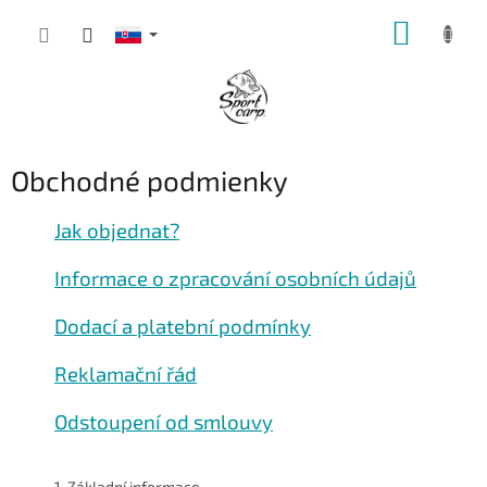
Prejsť
NÁKUP
na
obsah
KOŠÍK
Obchodné podmienky
Jak objednat?
Informace o zpracování osobních údajů
Dodací a platební podmínky
Reklamační řád
Odstoupení od smlouvy
1. Základní informace