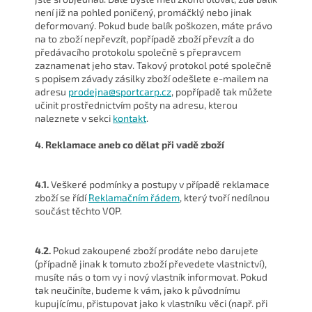
není již na pohled poničený, promáčklý nebo jinak
deformovaný. Pokud bude balík poškozen, máte právo
na to zboží nepřevzít, popřípadě zboží převzít a do
předávacího protokolu společně s přepravcem
zaznamenat jeho stav. Takový protokol poté společně
s popisem závady zásilky zboží odešlete e-mailem na
adresu
prodejna@sportcarp.cz
, popřípadě tak můžete
učinit prostřednictvím pošty na adresu, kterou
naleznete v sekci
kontakt
.
4. Reklamace aneb co dělat při vadě zboží
4.1.
Veškeré podmínky a postupy v případě reklamace
zboží se řídí
Reklamačním řádem
, který tvoří nedílnou
součást těchto VOP.
4.2.
Pokud zakoupené zboží prodáte nebo darujete
(případně jinak k tomuto zboží převedete vlastnictví),
musíte nás o tom vy i nový vlastník informovat. Pokud
tak neučiníte, budeme k vám, jako k původnímu
kupujícímu, přistupovat jako k vlastníku věci (např. při