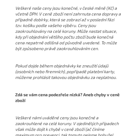
Veškeré naše ceny jsou konečné, v české měně (Kč) a
včetně DPH. V ceně zboží není zahrnuta cena dopravy a
případně dobírky, která se zobrazí až v poslední fázi
tzv. košíku podle vašeho výběru. Ceny jsou
zaokrouhlovány na celé koruny. Může nastat situace,
kdy při objednání většího počtu zboží bude konečná
cena nepatrně odlišná od původně uvedené. To může
být způsobeno právě zaokrouhlováním cen.
Pokud dojde během objednávky ke zneužití údajů
(osobních nebo firemních), popřípadě platební karty,
můžeme prohlásit takovou objednávku za neplatnou.
Zdá se vám cena podezřele nízká? Aneb chyby v ceně
zboží
Veškeré námi uváděné ceny jsou konečné a
zaokrouhlené na celé koruny. V ojedinělých případech
však může dojít k chybě v ceně zboží (ač činíme
maximum pro prevenci, tak tomuto nejsme bohužel