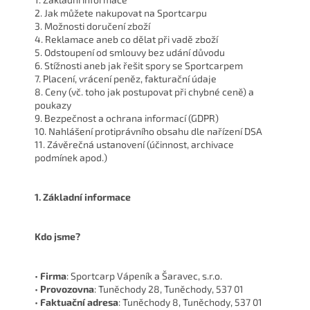
2. Jak můžete nakupovat na Sportcarpu
3. Možnosti doručení zboží
4. Reklamace aneb co dělat při vadě zboží
5. Odstoupení od smlouvy bez udání důvodu
6. Stížnosti aneb jak řešit spory se Sportcarpem
7. Placení, vrácení peněz, fakturační údaje
8. Ceny (vč. toho jak postupovat při chybné ceně) a
poukazy
9. Bezpečnost a ochrana informací (GDPR)
10. Nahlášení protiprávního obsahu dle nařízení DSA
11. Závěrečná ustanovení (účinnost, archivace
podmínek apod.)
1. Základní informace
Kdo jsme?
•
Firma
: Sportcarp Vápeník a Šaravec, s.r.o.
•
Provozovna
: Tuněchody 28, Tuněchody, 537 01
•
Faktuační adresa
: Tuněchody 8, Tuněchody, 537 01