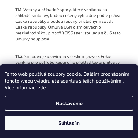
11.1
. Vztahy a případné spory, které vzniknou na
základě smlouvy, budou řešeny výhradně podle práva
České republiky a budou řešeny příslušnými soudy
České republiky. Úmluva OSN o smlouvách o
mezinárodní koupi zboží (CISG) se v souladu s čl. 6 této
úmluvy neuplatní.
11.2.
Smlouva je uzavírána v českém jazyce. Pokud
vznikne pro potřebu kupujícího překlad textu smlouvy,
platí, že v případě sporu o výklad pojmů platí výklad
Tento web používá soubory cookie. Dalším procházením
smlouvy v českém jazyce.
tohoto webu vyjadřujete souhlas s jejich používáním..
Více informací
zde
.
11.3.
Uzavřená smlouva je Sportcarpem archivována v
interním systému po dobu nejméně tří let od jejího
Nastavenie
uzavření, nejdéle však na dobu dle příslušných
právních předpisů, za účelem jejího úspěšného splnění
a není přístupná třetím nezúčastněným stranám.
Zákazníkovi poskytne Sportcarp přístup ke smlouvě v
Súhlasím
odůvodněných případech. Informace o jednotlivých
technických krocích vedoucích k uzavření smlouvy jsou