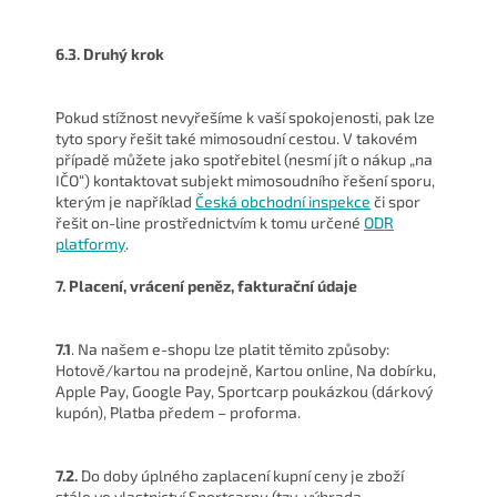
6.3. Druhý krok
Pokud stížnost nevyřešíme k vaší spokojenosti, pak lze
tyto spory řešit také mimosoudní cestou. V takovém
případě můžete jako spotřebitel (nesmí jít o nákup „na
IČO“) kontaktovat subjekt mimosoudního řešení sporu,
kterým je například
Česká obchodní inspekce
či spor
řešit on-line prostřednictvím k tomu určené
ODR
platformy
.
7. Placení, vrácení peněz, fakturační údaje
7.1
. Na našem e-shopu lze platit těmito způsoby:
Hotově/kartou na prodejně, Kartou online, Na dobírku,
Apple Pay, Google Pay, Sportcarp poukázkou (dárkový
kupón), Platba předem – proforma.
7.2.
Do doby úplného zaplacení kupní ceny je zboží
stále ve vlastnictví Sportcarpu (tzv. výhrada