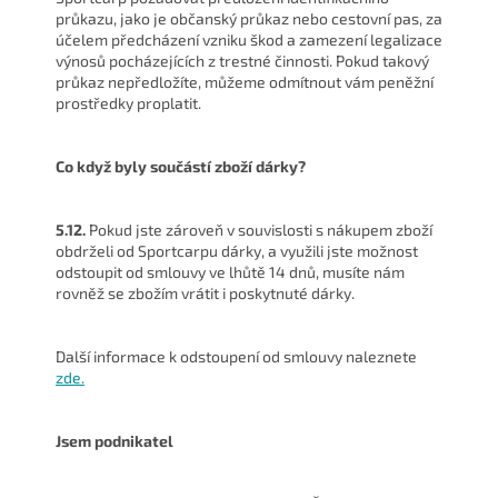
průkazu, jako je občanský průkaz nebo cestovní pas, za
účelem předcházení vzniku škod a zamezení legalizace
výnosů pocházejících z trestné činnosti. Pokud takový
průkaz nepředložíte, můžeme odmítnout vám peněžní
prostředky proplatit.
Co když byly součástí zboží dárky?
5.12.
Pokud jste zároveň v souvislosti s nákupem zboží
obdrželi od Sportcarpu dárky, a využili jste možnost
odstoupit od smlouvy ve lhůtě 14 dnů, musíte nám
rovněž se zbožím vrátit i poskytnuté dárky.
Další informace k odstoupení od smlouvy naleznete
zde.
Jsem podnikatel