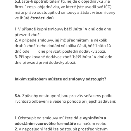
5.3.
Jste-li spotřebitelem (tj. nejde o objednávku „na
firmu“, resp. objednávku, ve které jste uvedli své IČO),
máte právo odstoupit od smlouvy a žádat vrácení ceny
ve lhůtě
čtrnácti dnů
.
1. V případě kupní smlouvy běží lhůta 14 dnů ode dne
převzetí zboží.
2.
V případě smlouvy, jejímž předmětem je několik
druhů zboží nebo dodání několika částí, běží lhůta 14
dnů ode dne převzetí poslední dodávky zboží.
3.
Při opakované dodávce zboží běží lhůta 14 dnů ode
dne převzetí první dodávky zboží.
Jakým způsobem můžete od smlouvy odstoupit?
5.4.
Způsoby odstoupení jsou pro vás seřazeny podle
rychlosti odbavení a vašeho pohodlí při jejich zadávání:
1.
Odstoupit od smlouvy můžete dále
vyplněním a
odesláním vzorového formuláře
na našem webu.
2
. V neposlední řadě lze odstoupit prostřednictvím