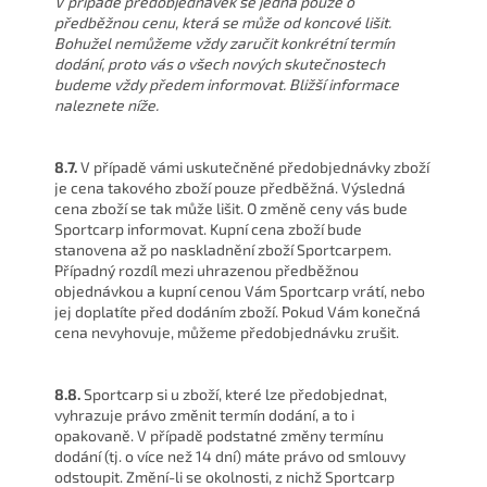
V případě předobjednávek se jedná pouze o
předběžnou cenu, která se může od koncové lišit.
Bohužel nemůžeme vždy zaručit konkrétní termín
dodání, proto vás o všech nových skutečnostech
budeme vždy předem informovat. Bližší informace
naleznete níže.
8.7.
V případě vámi uskutečněné předobjednávky zboží
je cena takového zboží pouze předběžná. Výsledná
cena zboží se tak může lišit. O změně ceny vás bude
Sportcarp informovat. Kupní cena zboží bude
stanovena až po naskladnění zboží Sportcarpem.
Případný rozdíl mezi uhrazenou předběžnou
objednávkou a kupní cenou Vám Sportcarp vrátí, nebo
jej doplatíte před dodáním zboží. Pokud Vám konečná
cena nevyhovuje, můžeme předobjednávku zrušit.
8.8.
Sportcarp si u zboží, které lze předobjednat,
vyhrazuje právo změnit termín dodání, a to i
opakovaně. V případě podstatné změny termínu
dodání (tj. o více než 14 dní) máte právo od smlouvy
odstoupit. Změní-li se okolnosti, z nichž Sportcarp