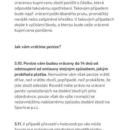
vracenou kupní cenu zboží ponížit o částku, která
odpovídá takovému opotřebení. Takovým případem
bude např. vrácení poškrábaného prutu, promáčklý
naviják nebo zašpiněné křesílko. V takových případech
dojde k vyčíslení škody, o kterou bude vaše vrácená
kupní cena ponížena.
Jak vám vrátíme peníze?
5.10. Peníze vám budou vráceny do 14 dnů od
odstoupení od smlouvy stejným způsobem, jakým
probíhala platba.
Nemusíme vám však peníze vrátit
dříve, než vrátíte zboží, popřípadě, než prokážete, že
jste zboží odeslali. Rovněž máte právo na vrácení
peněz vynaložených na dodání zboží při jeho
objednávce, pouze však do výše rovnající se
nejlevnějšímu nabízenému způsobu dodání zboží na
Sportcarp.cz.
5.11.
V případě převzetí v hotovosti po vás může
Sportcarp požadovat předložení identifikačního