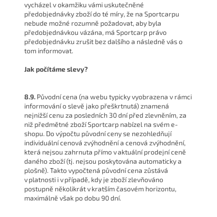
vycházel v okamžiku vámi uskutečněné
předobjednávky zboží do té míry, že na Sportcarpu
nebude možné rozumně požadovat, aby byla
předobjednávkou vázána, má Sportcarp právo
předobjednávku zrušit bez dalšího a následně vás o
tom informovat.
Jak počítáme slevy?
8.9.
Původní cena (na webu typicky vyobrazena v rámci
informování o slevě jako přeškrtnutá) znamená
nejnižší cenu za posledních 30 dní před zlevněním, za
niž předmětné zboží Sportcarp nabízel na svém e-
shopu. Do výpočtu původní ceny se nezohledňují
individuální cenová zvýhodnění a cenová zvýhodnění,
která nejsou zahrnuta přímo v aktuální prodejní ceně
daného zboží (tj. nejsou poskytována automaticky a
plošně). Takto vypočtená původní cena zůstává
v platnosti i v případě, kdy je zboží zlevňováno
postupně několikrát v kratším časovém horizontu,
maximálně však po dobu 90 dní.