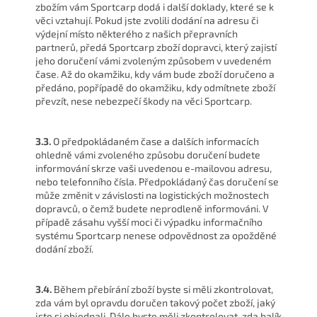
zbožím vám Sportcarp dodá i další doklady, které se k
věci vztahují. Pokud jste zvolili dodání na adresu či
výdejní místo některého z našich přepravních
partnerů, předá Sportcarp zboží dopravci, který zajistí
jeho doručení vámi zvoleným způsobem v uvedeném
čase. Až do okamžiku, kdy vám bude zboží doručeno a
předáno, popřípadě do okamžiku, kdy odmítnete zboží
převzít, nese nebezpečí škody na věci Sportcarp.
3.3.
O předpokládaném čase a dalších informacích
ohledně vámi zvoleného způsobu doručení budete
informování skrze vaši uvedenou e-mailovou adresu,
nebo telefonního čísla. Předpokládaný čas doručení se
může změnit v závislosti na logistických možnostech
dopravců, o čemž budete neprodleně informováni. V
případě zásahu vyšší moci či výpadku informačního
systému Sportcarp nenese odpovědnost za opožděné
dodání zboží.
3.4.
Během přebírání zboží byste si měli zkontrolovat,
zda vám byl opravdu doručen takový počet zboží, jaký
jste si objednali. Dále byste měli zkontrolovat, zda balík