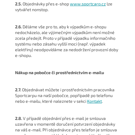
2.5.
Objednávky přes
e-shop
www.sportcarp.cz
lze
vytvářet nonstop.
2.6.
Děláme vše pro to, aby k výpadkům e-shopu
nedocházelo, ale výjimečným výpadkům není možné
zcela předejít. Proto v případě výpadku informačního
systému nebo zásahu vyšší moci (např. výpadek
elektřiny) neodpovídáme za nedodržení provozní doby
e-shopu.
Nákup na pobočce či prostřednictvím e-mailu
2.7.
Objednávat můžete i prostřednictvím pracovníka
Sportcarpu na naší pobočce, popřípadě po telefonu
nebo e-mailu, které naleznete v sekci
Kontakt
.
2.8.
V případě objednání přes e-mail je smlouva
uzavřena v momentě doručení potvrzení objednávky
na váš e-mail. Při objednávce přes telefon je smlouva