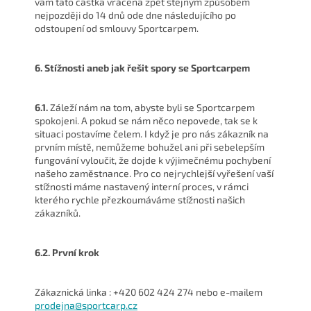
vám tato částka vrácena zpět stejným způsobem
nejpozději do 14 dnů ode dne následujícího po
odstoupení od smlouvy Sportcarpem.
6. Stížnosti aneb jak řešit spory se Sportcarpem
6.1.
Záleží nám na tom, abyste byli se Sportcarpem
spokojeni. A pokud se nám něco nepovede, tak se k
situaci postavíme čelem. I když je pro nás zákazník na
prvním místě, nemůžeme bohužel ani při sebelepším
fungování vyloučit, že dojde k výjimečnému pochybení
našeho zaměstnance. Pro co nejrychlejší vyřešení vaší
stížnosti máme nastavený interní proces, v rámci
kterého rychle přezkoumáváme stížnosti našich
zákazníků.
6.2. První krok
Zákaznická linka : +420 602 424 274 nebo e-mailem
prodejna@sportcarp.cz