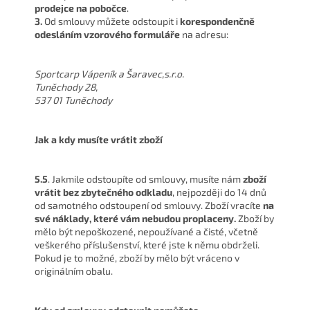
prodejce na pobočce
.
3.
Od smlouvy můžete odstoupit i
korespondenčně
odesláním vzorového formuláře
na adresu:
Sportcarp Vápeník a Šaravec,s.r.o.
Tuněchody 28,
537 01 Tuněchody
Jak a kdy musíte vrátit zboží
5.5
. Jakmile odstoupíte od smlouvy, musíte nám
zboží
vrátit bez zbytečného odkladu
, nejpozději do 14 dnů
od samotného odstoupení od smlouvy. Zboží vracíte
na
své náklady, které vám nebudou proplaceny.
Zboží by
mělo být nepoškozené, nepoužívané a čisté, včetně
veškerého příslušenství, které jste k němu obdrželi.
Pokud je to možné, zboží by mělo být vráceno v
originálním obalu.