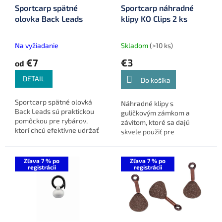
Sportcarp spätné
Sportcarp náhradné
d
olovka Back Leads
klipy KO Clips 2 ks
u
k
t
Na vyžiadanie
Skladom
(>10 ks)
o
€7
€3
od
v
DETAIL
Do košíka
Sportcarp spätné olovká
Náhradné klipy s
Back Leads sú praktickou
guličkovým zámkom a
pomôckou pre rybárov,
závitom, ktoré sa dajú
ktorí chcú efektívne udržať
skvele použiť pre
vlasec pri dne. Vďaka
odpadávajúce zadné olova.
patentovanému zámku a
plochému profilu lepšie
Zľava 7 % po
Zľava 7 % po
držia na...
registrácii
registrácii