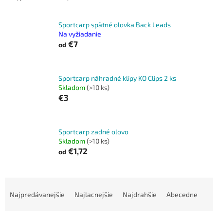
Sportcarp spätné olovka Back Leads
Na vyžiadanie
€7
od
Sportcarp náhradné klipy KO Clips 2 ks
Skladom
(>10 ks)
€3
Sportcarp zadné olovo
Skladom
(>10 ks)
€1,72
od
R
a
Najpredávanejšie
Najlacnejšie
Najdrahšie
Abecedne
d
e