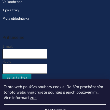
Veľkoobchod
Tipy a triky
Moja objednávka
Prihlásenie
E-mail
Heslo
PRIHLÁSIŤ SA
Nová registrácia
Zabudnuté heslo
Tento web používá soubory cookie. Dalším procházením
tohoto webu vyjadřujete souhlas s jejich používáním..
Více informací
zde
.
Vytvoril Shoptet
Nastavenie