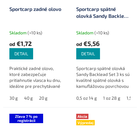
Sportcarp zadné olovo
Sportcarp spätné
olovká Sandy Backlead
Set 3 ks
Skladom
(>10 ks)
Skladom
(>10 ks)
€1,72
€5,56
od
od
DETAIL
DETAIL
Praktické zadné olovo,
Sportcarp spätné olovká
ktoré zabezpečuje
Sandy Backlead Set 3 ks sú
pritiahnutie vlasca ku dnu,
kvalitné spätné olovká s
ideálne pre prechytávané
kamuflážovou povrchovou
vody alebo situácie s
úpravou, ktorá
plávajúcimi nečistotami.
30 g
40 g
20 g
zabezpečuje nenápadnosť
0,5 oz 14 g
1 oz 28 g
1,5 oz 
vlasca vo vode. Vďaka
plastovému klipu...
Zľava 7 % po
Akcia
registrácii
Výpredaj