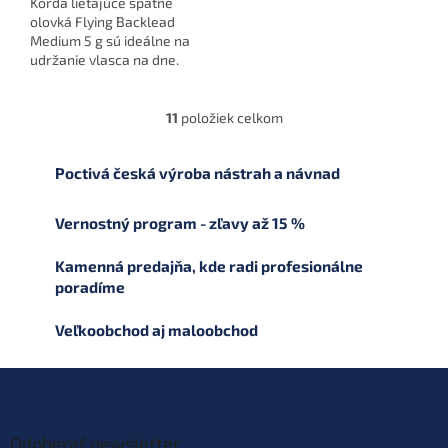
Korda lietajúce spätné
olovká Flying Backlead
Medium 5 g sú ideálne na
udržanie vlasca na dne.
Unikátny systém pripínania
umožňuje ľahké
pripevnenie bez potreby
11
položiek celkom
O
strihania...
v
l
Poctivá česká výroba nástrah a návnad
á
d
a
Vernostný program - zľavy až 15 %
c
i
Kamenná predajňa, kde radi profesionálne
e
poradíme
p
r
Veľkoobchod aj maloobchod
v
k
y
Z
v
á
ý
p
p
ä
Odoberať newsletter