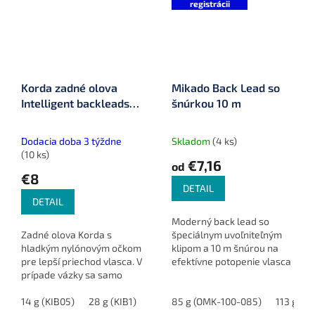
registrácii
Korda zadné olova
Mikado Back Lead so
Intelligent backleads
šnúrkou 10 m
(zadné olova) 3 ks
Dodacia doba 3 týždne
Skladom
(4 ks)
(10 ks)
€7,16
od
€8
DETAIL
DETAIL
Moderný back lead so
Zadné olova Korda s
špeciálnym uvoľniteľným
hladkým nylónovým očkom
klipom a 10 m šnúrou na
pre lepší priechod vlasca. V
efektívne potopenie vlasca
prípade vázky sa samo
a nenápadnú prezentáciu
uvoľní, čo zabezpečuje
montáže.
efektivitu pri love. K
14 g (KIB05)
28 g (KIB1)
42 g (KIB15)
85 g (OMK-100-085)
113 g (O
dispozícii v balení po 3