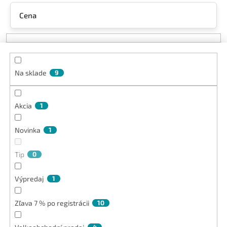
n
Cena
i
e
p
r
o
Na sklade
9
d
u
k
Akcia
1
t
o
v
Novinka
1
Tip
0
Výpredaj
1
Zľava 7 % po registrácii
10