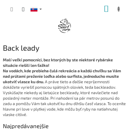
Prejsť
NÁKUP
na
obsah
KOŠÍK
Back leady
Malí veľkí pomocníci, bez ktorých by ste niektoré rybárske
situácie riešili len ťažko!
Na vodách, kde prebieha čulá rekreácia a každú chvíľku sa Vám
nad prútami preženie loďka alebo surfista, jednoducho musíte
ukotviť vlasce ku dnu.
A práve tieto a ďalšie nepríjemnosti
dokážete vyriešiť pomocou spätných oloviek, teda backleadov.
Vyskúšajte niekedy aj lietajúce beckleady, ktoré navlečiete nad
posledný meter montáže. Pri nahodení sa pár metrov posunú do
zadu a pomôžu Vám tak ukotviť ku dnu dlhšiu časť vlasca. To oceníte
hlavne pri love v plytkej vode, kde môžu byť ryby na natiahnutej
vlaske citlivé.
Najpredávanejšie