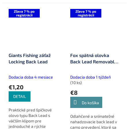
kusoch pre...
Zľava 7 % po
Zľava 7 % po
registrácii
registrácii
Giants Fishing záťaž
Fox spätná olovka
Locking Back Lead
Back Lead Removable
Flying Back Weights 10
g 5 ks (CAC796)
Dodacia doba 4 mesiace
Dodacia doba 1 týždeň
(10 ks)
€1,20
€8
DETAIL
Do košíka
Praktické pred špičkové
olovo typu Back Lead s
Odlahčené a snímateľné
väčším klipom pre
nahadzovacie back lead v
jednoduché a rýchle
camo prevedení, ktoré sa