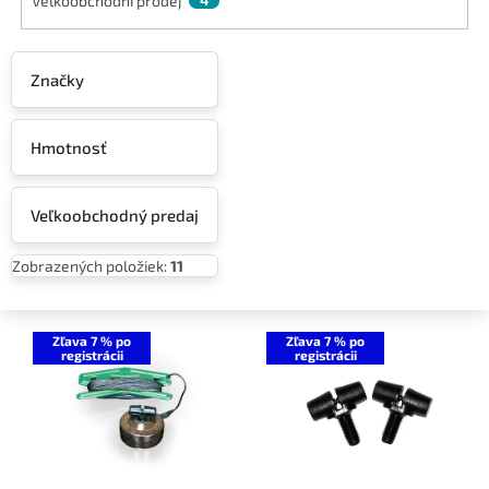
Velkoobchodní prodej
4
Značky
Hmotnosť
Veľkoobchodný predaj
Zobrazených položiek:
11
V
ý
Zľava 7 % po
Zľava 7 % po
registrácii
registrácii
p
i
s
p
r
o