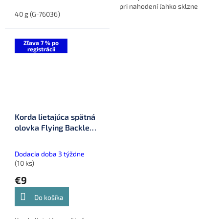
použitie na silóne. Vhodné
pri nahodení ľahko sklzne
na nenápadné vedenie
40 g (G-76036)
po kmeňovom vlasci a
montáže.
pripevní ho na dno. Znižuje
možnosť vyplašenia rýb v...
Zľava 7 % po
registrácii
Korda lietajúca spätná
olovka Flying Backlead
Medium 5 g 5 ks (KFB2)
Dodacia doba 3 týždne
(10 ks)
€9
Do košíka