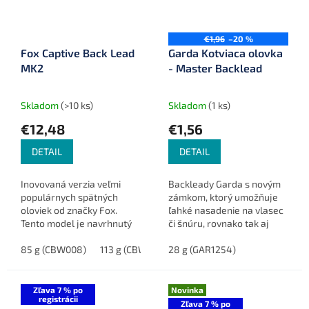
€1,96
–20 %
Fox Captive Back Lead
Garda Kotviaca olovka
MK2
- Master Backlead
Skladom
(>10 ks)
Skladom
(1 ks)
€12,48
€1,56
DETAIL
DETAIL
Inovovaná verzia veľmi
Backleady Garda s novým
populárnych spätných
zámkom, ktorý umožňuje
oloviek od značky Fox.
ľahké nasadenie na vlasec
Tento model je navrhnutý
či šnúru, rovnako tak aj
tak, aby olovko po zábere
bezpečné odobratie.
okamžite spadlo z vlasca a
85 g (CBW008)
113 g (CBW009)
28 g (GAR1254)
mohli ste pokračovať v...
Zľava 7 % po
Novinka
registrácii
Zľava 7 % po