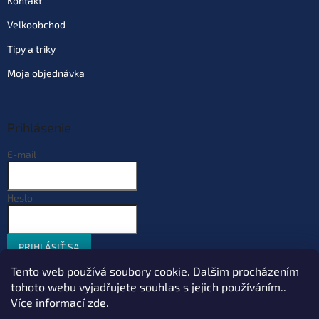
Kontakt
Veľkoobchod
Tipy a triky
Moja objednávka
Prihlásenie
E-mail
Heslo
PRIHLÁSIŤ SA
Nová registrácia
Zabudnuté heslo
Tento web používá soubory cookie. Dalším procházením
tohoto webu vyjadřujete souhlas s jejich používáním..
Více informací
zde
.