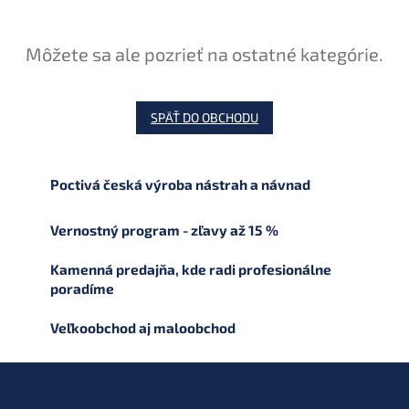
Môžete sa ale pozrieť na ostatné kategórie.
SPÄŤ DO OBCHODU
Poctivá česká výroba nástrah a návnad
Vernostný program - zľavy až 15 %
Kamenná predajňa, kde radi profesionálne
poradíme
Veľkoobchod aj maloobchod
Z
á