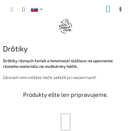
Prejsť
NÁKUP
na
obsah
KOŠÍK
Drôtiky
Drôtiky rôznych farieb a hmotností slúžiace na upevnenie
rôzneho materiálu na muškársky háčik.
Zároveň nimi môžete háčik zaťažiť pri viazaní nymf.
Produkty ešte len pripravujeme.