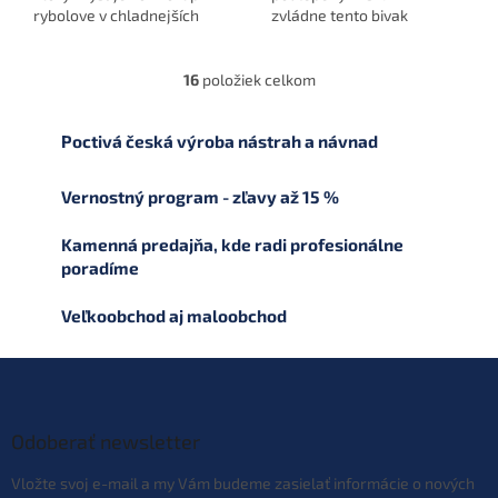
rybolove v chladnejších
zvládne tento bivak
mesiacoch. S vodným
akékoľvek poveternostné
stĺpcom 10 000 mm a
podmienky.
schopnosťou znížiť
16
položiek celkom
O
kondenzáciu...
v
l
Poctivá česká výroba nástrah a návnad
á
d
a
Vernostný program - zľavy až 15 %
c
i
Kamenná predajňa, kde radi profesionálne
e
poradíme
p
r
Veľkoobchod aj maloobchod
v
k
y
Z
v
á
ý
p
p
ä
Odoberať newsletter
i
t
s
Vložte svoj e-mail a my Vám budeme zasielať informácie o nových
u
i