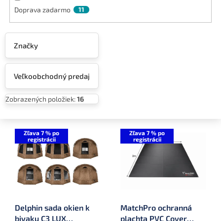
Doprava zadarmo
11
Značky
Veľkoobchodný predaj
Zobrazených položiek:
16
V
ý
Zľava 7 % po
Zľava 7 % po
registrácii
registrácii
p
i
s
p
r
o
Delphin sada okien k
MatchPro ochranná
d
bivaku C3 LUX
plachta PVC Cover