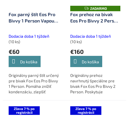
Z
ZADARMO
A
Fox parný štít Eos Pro
Fox prehoz na bivak
D
Bivvy 1 Person Vapour
Eos Pro Bivvy 2 Person
A
R
Cap (CUM393)
Skin (CUM401)
M
O
Dodacia doba 1 týždeň
Dodacia doba 1 týždeň
(10 ks)
(10 ks)
€60
€160
Do košíka
Do košíka
Originálny parný štít určený
Originálny prehoz
pre bivak Fox Eos Pro Bivvy
navrhnutý špeciálne pre
1 Person. Pomáha znížiť
bivak Fox Eos Pro Bivvy 2
kondenzáciu, zlepšiť
Person. Poskytuje
cirkuláciu vzduchu a udržať
dodatočnú ochranu pred
príjemnú klímu vo vnútri
dažďom, vetrom a zlepšuje
bivaku.
tepelnú izoláciu v
Zľava 7 % po
Zľava 7 % po
registrácii
registrácii
chladnejších podmienkach.