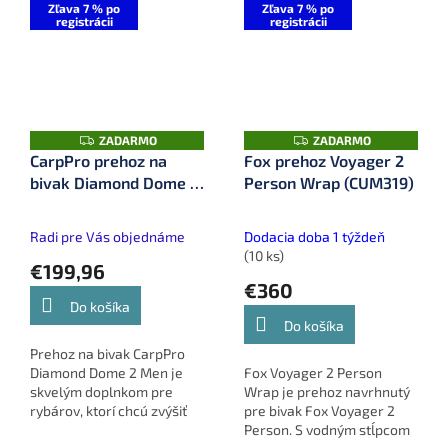
kondenzáciu a rozširuje
systém, ktorý zabezpečí
Zľava 7 % po
Zľava 7 % po
registrácii
registrácii
vnútorný...
lepšiu izoláciu...
Z
Z
ZADARMO
ZADARMO
A
A
CarpPro prehoz na
Fox prehoz Voyager 2
D
D
bivak Diamond Dome 2
Person Wrap (CUM319)
A
A
R
R
Man (CPB0253)
M
M
O
O
Radi pre Vás objednáme
Dodacia doba 1 týždeň
(10 ks)
€199,96
€360
Do košíka
Do košíka
Prehoz na bivak CarpPro
Diamond Dome 2 Men je
Fox Voyager 2 Person
skvelým doplnkom pre
Wrap je prehoz navrhnutý
rybárov, ktorí chcú zvýšiť
pre bivak Fox Voyager 2
komfort pri pobyte pri
Person. S vodným stĺpcom