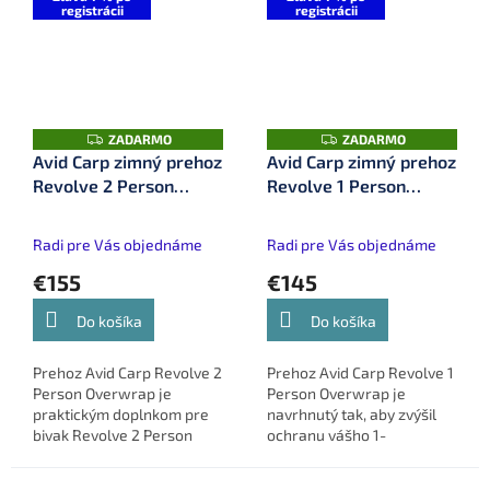
registrácii
registrácii
Z
Z
ZADARMO
ZADARMO
A
A
Avid Carp zimný prehoz
Avid Carp zimný prehoz
D
D
Revolve 2 Person
Revolve 1 Person
A
A
R
R
(A0530023)
(A0530022)
M
M
O
O
Radi pre Vás objednáme
Radi pre Vás objednáme
€155
€145
Do košíka
Do košíka
Prehoz Avid Carp Revolve 2
Prehoz Avid Carp Revolve 1
Person Overwrap je
Person Overwrap je
praktickým doplnkom pre
navrhnutý tak, aby zvýšil
bivak Revolve 2 Person
ochranu vášho 1-
Bivvy, ktorý zvyšuje
osobového bivaku Revolve
tepelnú izoláciu, znižuje
a vytvoril dvojvrstvový