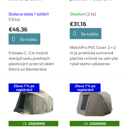
u
(101000678)
(910680)
k
t
Dodacia doba 1 týždeň
Skladom
(2 ks)
o
(10 ks)
€31,16
v
€46,36
Do košíka
Do košíka
MatchPro PVC Cover 2 × 2
K bivaku C-3 je možné
m je praktická ochranná
dokúpiť sadu predných
plachta určená na zakrytie
plastových prekrytí okien
rybárskeho vybavenia
(ktoré sú štandardne
počas rybolovu aj
moskytiérové s látkovým
prepravy. Vodoodolný PVC
prekrytím), v
materiál chráni výbavu
transparentnom
pred dažďom,...
Zľava 7 % po
Zľava 7 % po
registrácii
registrácii
prevedení.
Z
Z
ZADARMO
ZADARMO
A
A