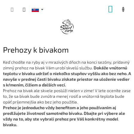
Prejsť
NÁKUP
na
obsah
KOŠÍK
Prehozy k bivakom
Keď chodíte na ryby aj v mrazivých dňoch na konci sezóny, prídavný
zimný prehoz na bivak Vám urobí skvelú službu.
Dokáže vnútornú
teplotu v bivaku udržať o niekoľko stupňov vyššiu ako bez neho. A
navyše v prednej časti bivaku získate priestor na uloženie vedier
s kŕmením, čižiem a ďalších vecí.
Prehoz na bivak ale skvele poslúži nielen v zime! V lete oceníte zase
to, že sa bivak bude zvnútra menej rosiť a vnútorná teplota bude
opäť príjemnejšia ako bez jeho použitia.
Prehoz je jednoducho vždy benefitom a jeho používaním aj
predlžujete životnosť samotného bivaku. Dbajte pri výbere ale
vždy na to, aby ste vybrali prehoz pre Váš konkrétny model
bivaku.