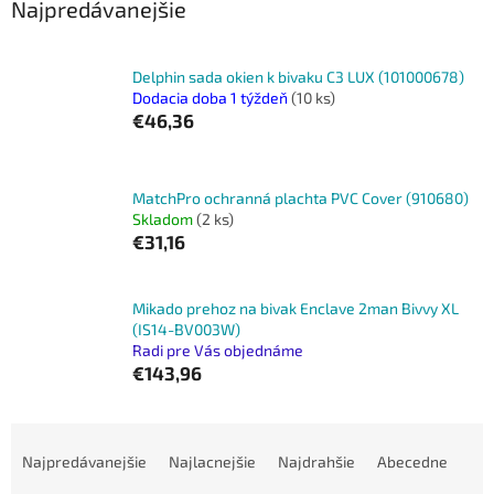
Najpredávanejšie
Delphin sada okien k bivaku C3 LUX (101000678)
Dodacia doba 1 týždeň
(10 ks)
€46,36
MatchPro ochranná plachta PVC Cover (910680)
Skladom
(2 ks)
€31,16
Mikado prehoz na bivak Enclave 2man Bivvy XL
(IS14-BV003W)
Radi pre Vás objednáme
€143,96
R
a
Najpredávanejšie
Najlacnejšie
Najdrahšie
Abecedne
d