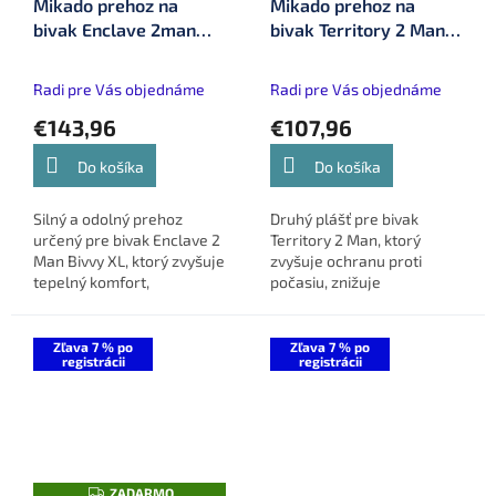
Mikado prehoz na
Mikado prehoz na
D
D
bivak Enclave 2man
bivak Territory 2 Man
A
A
R
R
Bivvy XL (IS14-
Bivvy (IS14-BV005W)
M
M
O
O
BV003W)
Radi pre Vás objednáme
Radi pre Vás objednáme
€143,96
€107,96
Do košíka
Do košíka
Silný a odolný prehoz
Druhý plášť pre bivak
určený pre bivak Enclave 2
Territory 2 Man, ktorý
Man Bivvy XL, ktorý zvyšuje
zvyšuje ochranu proti
tepelný komfort,
počasiu, znižuje
obmedzuje kondenzáciu a
kondenzáciu a zlepšuje
poskytuje maximálnu
tepelnú izoláciu. Vodný
ochranu pred nepriaznivým
stĺpec 5000 mm a lepené
Zľava 7 % po
Zľava 7 % po
registrácii
registrácii
počasím.
švy zabezpečujú...
Z
ZADARMO