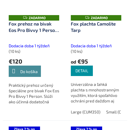
Z
Z
ZADARMO
ZADARMO
A
A
Fox prehoz na bivak
Fox plachta Camolite
D
D
Eos Pro Bivvy 1 Person
Tarp
A
A
R
R
Skin (CUM400)
M
M
O
O
Dodacia doba 1 týždeň
Dodacia doba 1 týždeň
(10 ks)
(10 ks)
€120
€95
od
DETAIL
Do košíka
Univerzálna a ľahká
Praktický prehoz určený
plachta s mnohostranným
špeciálne pre bivak Fox Eos
využitím, ktorá spoľahlivo
Pro Bivvy 1 Person. Slúži
ochráni pred dažďom aj
ako účinná dodatočná
slnkom. Fox Camolite Tarp
ochranná vrstva proti
je praktický doplnok pre
Large (CUM350)
Small (CUM3
dažďu, vetru aj kondenzácii
každého rybára.
a zároveň pomáha zlepšiť...
Zľava 7 % po
Zľava 7 % po