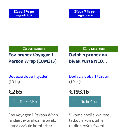
vode. Poskytuje lepšiu
10 000 mm poskytuje
izoláciu, obmedzuje
vynikajúcu ochranu proti
kondenzáciu a...
dažďu, zvyšuje teplo v
Zľava 7 % po
Zľava 7 % po
registrácii
registrácii
zimných...
Z
Z
ZADARMO
ZADARMO
A
A
Fox prehoz Voyager 1
Delphin prehoz na
D
D
Person Wrap (CUM315)
bivak Yurta NEO
A
A
R
R
(101000677)
M
M
O
O
Dodacia doba 1 týždeň
Dodacia doba 1 týždeň
(10 ks)
(10 ks)
€265
€193,16
Do košíka
Do košíka
Fox Voyager 1 Person Wrap
V kombinácií s kvalitnou
je ideálny prehoz na bivak,
látkou a kompletne
ktorý zvyšuje komfort pri
podlepenými švami