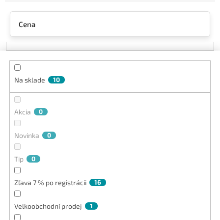
e
n
Cena
i
e
p
r
o
Na sklade
10
d
u
k
Akcia
0
t
o
v
Novinka
0
Tip
0
Zľava 7 % po registrácii
16
Velkoobchodní prodej
1