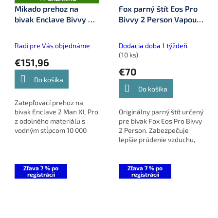
A
Mikado prehoz na
Fox parný štít Eos Pro
D
bivak Enclave Bivvy XL
Bivvy 2 Person Vapour
A
R
Pro (IS14-BV007W)
Cap (CUM395)
M
O
Radi pre Vás objednáme
Dodacia doba 1 týždeň
(10 ks)
€151,96
€70
Do košíka
Do košíka
Zatepľovací prehoz na
bivak Enclave 2 Man XL Pro
Originálny parný štít určený
z odolného materiálu s
pre bivak Fox Eos Pro Bivvy
vodným stĺpcom 10 000
2 Person. Zabezpečuje
mm. Zvyšuje tepelný
lepšie prúdenie vzduchu,
komfort a výrazne
minimalizuje tvorbu
obmedzuje kondenzáciu
kondenzácie a zvyšuje
počas chladných mesiacov.
komfort počas pobytu v
Zľava 7 % po
Zľava 7 % po
registrácii
registrácii
bivaku.