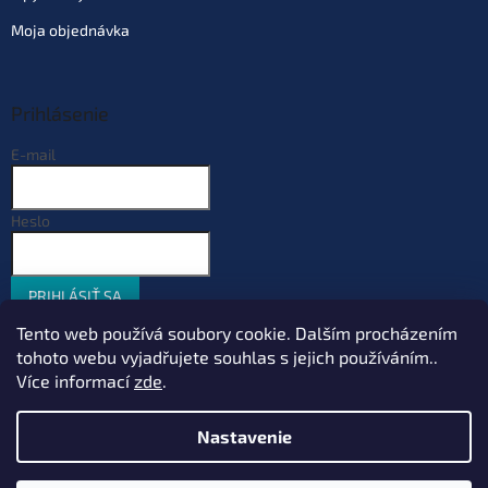
Moja objednávka
Prihlásenie
E-mail
Heslo
PRIHLÁSIŤ SA
Nová registrácia
Zabudnuté heslo
Tento web používá soubory cookie. Dalším procházením
tohoto webu vyjadřujete souhlas s jejich používáním..
Více informací
zde
.
Vytvoril Shoptet
Nastavenie
Copyright 2026
Sportcarp.sk
. Všetky práva vyhradené.
Upraviť