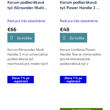
Korum podberáková
Korum podberáková
tyč Allrounder Multi
tyč Power Handle 3 m
Handle 3 m
(K0380045)
(K0380036)
Radi pre Vás objednáme
Radi pre Vás objednáme
€66
€48
Do košíka
Do košíka
Korum Allrounder Multi
Korum Limitless Power
Handle 3 m je univerzálna
Handle Tele je mimoriadne
podberáková tyč
pevná teleskopická
navrhnutá pre moderných
podberáková tyč z
rybárov. Vďaka dvojdielnej
uhlíkových vlákien,
konštrukcii s nezávislými
navrhnutá pre jednoduchú
závitmi umožňuje
manipuláciu s veľkými
Zľava 7 % po
Zľava 7 % po
registrácii
registrácii
flexibilné...
podberákmi a trofejnými...