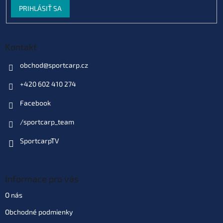
PRIHLÁSIŤ SA
Kontakt
obchod
@
sportcarp.cz
+420 602 410 274
Facebook
/sportcarp_team
SportcarpTV
Informace pro vás
O nás
Obchodné podmienky