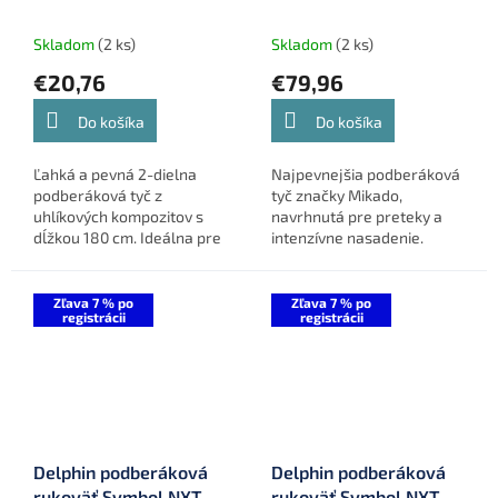
Territory 2-diel 180 cm
Carp 3,60 m 3-Diel
(S14-32-182)
(WAA022-360)
Skladom
(2 ks)
Skladom
(2 ks)
€20,76
€79,96
Do košíka
Do košíka
Ľahká a pevná 2-dielna
Najpevnejšia podberáková
podberáková tyč z
tyč značky Mikado,
uhlíkových kompozitov s
navrhnutá pre preteky a
dĺžkou 180 cm. Ideálna pre
intenzívne nasadenie.
kaprárov, ktorí požadujú
Ľahká, no extrémne silná
spoľahlivosť a komfort pri
konštrukcia s dvomi závitmi
manipulácii s podberákom.
pre flexibilnú dĺžku a
Zľava 7 % po
Zľava 7 % po
registrácii
registrácii
bezpečné...
Delphin podberáková
Delphin podberáková
rukoväť Symbol NXT
rukoväť Symbol NXT