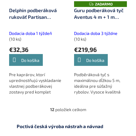
Z
ZADARMO
A
Delphin podberáková
Guru podberáková tyč
D
rukoväť Partisan
Aventus 4 m + 1 m
A
R
(101001496)
Landing Net Handle
M
O
(GRD124)
Dodacia doba 1 týždeň
Dodacia doba 3 týždne
(10 ks)
(10 ks)
€32,36
€219,96
Do košíka
Do košíka
Pre kaprárov, ktorí
Podběráková tyč s
uprednostňujú vyskladanie
maximálnou dĺžkou 5 m,
vlastnej podberákovej
ideálna pre súťažný
zostavy pred komplet
rybolov. Vysoce kvalitná
produktom, tu je rukoväť s
karbónová konštrukcia
označením PARTISAN. Ide o
zaručuje ľahkosť, pevnosť a
cenovo základný model
odolnosť. Rukoväť má dva
12
položiek celkom
O
rukoväte,...
rôzne závity a 1...
v
l
Poctivá česká výroba nástrah a návnad
á
d