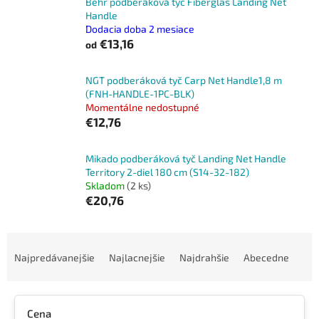
Behr podberáková tyč Fiberglas Landing Net
Handle
Dodacia doba 2 mesiace
€13,16
od
NGT podberáková tyč Carp Net Handle1,8 m
(FNH-HANDLE-1PC-BLK)
Momentálne nedostupné
€12,76
Mikado podberáková tyč Landing Net Handle
Territory 2-diel 180 cm (S14-32-182)
Skladom
(2 ks)
€20,76
R
a
Najpredávanejšie
Najlacnejšie
Najdrahšie
Abecedne
d
e
n
Cena
i