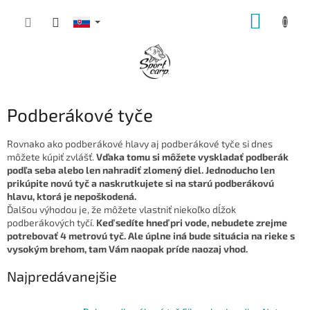
Prejsť
NÁKUP
na
obsah
KOŠÍK
Podberákové tyče
Rovnako ako podberákové hlavy aj podberákové tyče si dnes
môžete kúpiť zvlášť.
Vďaka tomu si môžete vyskladať podberák
podľa seba alebo len nahradiť zlomený diel. Jednoducho len
prikúpite novú tyč a naskrutkujete si na starú podberákovú
hlavu, ktorá je nepoškodená.
Ďalšou výhodou je, že môžete vlastniť niekoľko dĺžok
podberákových tyčí.
Keď sedíte hneď pri vode, nebudete zrejme
potrebovať 4 metrovú tyč. Ale úplne iná bude situácia na rieke s
vysokým brehom, tam Vám naopak príde naozaj vhod.
Najpredávanejšie