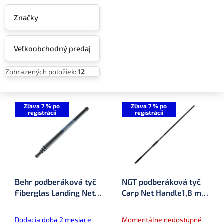
Značky
Veľkoobchodný predaj
Zobrazených položiek:
12
V
ý
Zľava 7 % po
Zľava 7 % po
registrácii
registrácii
p
i
s
p
r
o
Behr podberáková tyč
NGT podberáková tyč
d
Fiberglas Landing Net
Carp Net Handle1,8 m
u
Handle
(FNH-HANDLE-1PC-
k
BLK)
t
Dodacia doba 2 mesiace
Momentálne nedostupné