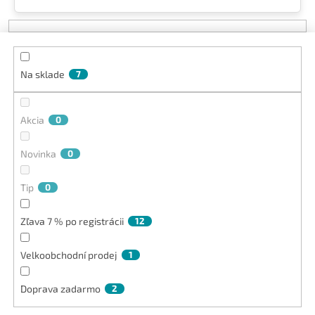
e
p
r
o
Na sklade
7
d
u
k
Akcia
0
t
o
v
Novinka
0
Tip
0
Zľava 7 % po registrácii
12
Velkoobchodní prodej
1
Doprava zadarmo
2