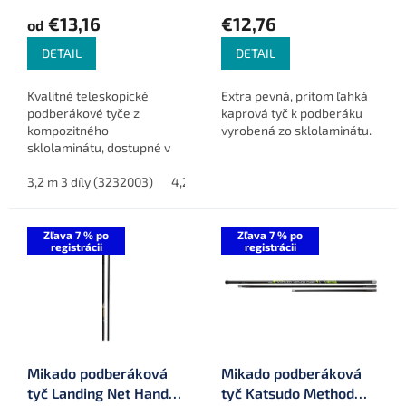
o
€13,16
€12,76
od
v
DETAIL
DETAIL
Kvalitné teleskopické
Extra pevná, pritom ľahká
podberákové tyče z
kaprová tyč k podberáku
kompozitného
vyrobená zo sklolaminátu.
sklolaminátu, dostupné v
dvoch dĺžkach pre
univerzálne použitie.
3,2 m 3 díly (3232003)
4,2 m 4 díly (3242004)
Zľava 7 % po
Zľava 7 % po
registrácii
registrácii
Mikado podberáková
Mikado podberáková
tyč Landing Net Handle
tyč Katsudo Method