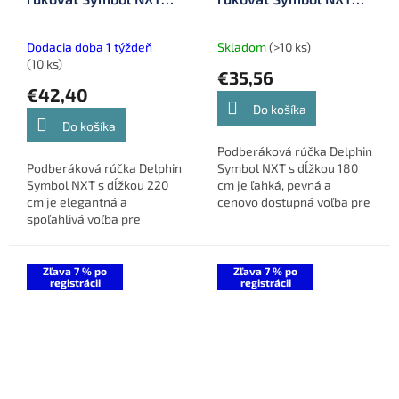
220 cm (101002514)
(101001503)
Dodacia doba 1 týždeň
Skladom
(>10 ks)
(10 ks)
€35,56
€42,40
Do košíka
Do košíka
Podberáková rúčka Delphin
Podberáková rúčka Delphin
Symbol NXT s dĺžkou 180
Symbol NXT s dĺžkou 220
cm je ľahká, pevná a
cm je elegantná a
cenovo dostupná voľba pre
spoľahlivá voľba pre
všetkých kaprárov. Vďaka
všetkých kaprárov, ktorí
štíhlemu uhlíkovému
hľadajú vysokú kvalitu za
prevedeniu, spoľahlivým
dostupnú cenu. Vďaka
spojom a...
Zľava 7 % po
Zľava 7 % po
registrácii
registrácii
štíhlemu...