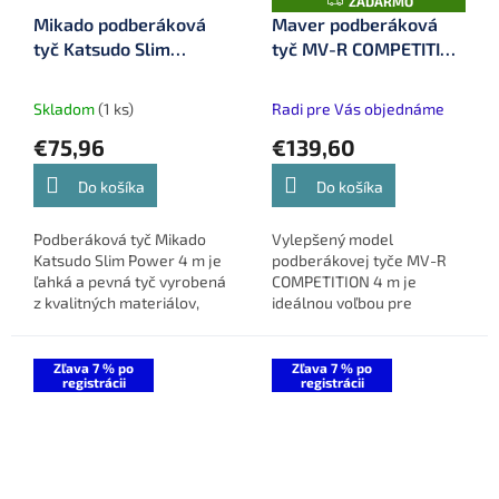
Z
ZADARMO
A
Mikado podberáková
Maver podberáková
D
tyč Katsudo Slim
tyč MV-R COMPETITION
A
R
Power 4 m (WAA019-
4 m (D420)
M
O
400)
Skladom
(1 ks)
Radi pre Vás objednáme
€75,96
€139,60
Do košíka
Do košíka
Podberáková tyč Mikado
Vylepšený model
Katsudo Slim Power 4 m je
podberákovej tyče MV-R
ľahká a pevná tyč vyrobená
COMPETITION 4 m je
z kvalitných materiálov,
ideálnou voľbou pre
ktorá je ideálna na lov v
moderný športový rybolov,
stojatých vodách a pomaly
ktorý ponúka vysokú
tečúcich kanáloch alebo...
pevnosť, odolnosť a
Zľava 7 % po
Zľava 7 % po
registrácii
registrácii
flexibilitu.