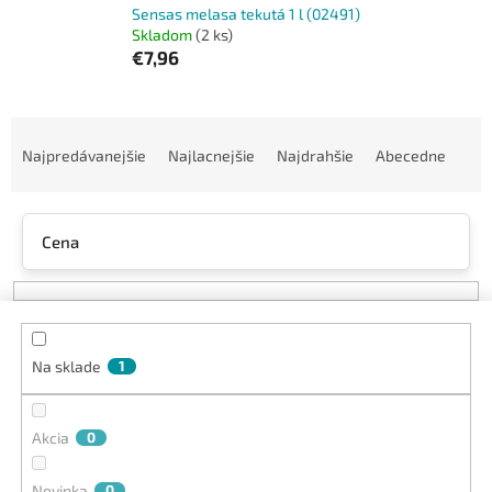
Sensas melasa tekutá 1 l (02491)
Skladom
(2 ks)
€7,96
R
a
Najpredávanejšie
Najlacnejšie
Najdrahšie
Abecedne
d
e
n
Cena
i
e
p
r
o
Na sklade
1
d
u
k
Akcia
0
t
o
v
Novinka
0