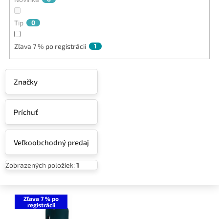
Tip
0
Zľava 7 % po registrácii
1
Značky
Príchuť
Veľkoobchodný predaj
Zobrazených položiek:
1
V
ý
Zľava 7 % po
registrácii
p