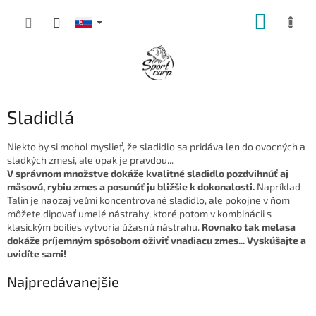
Prejsť
NÁKUP
na
obsah
KOŠÍK
Sladidlá
Niekto by si mohol myslieť, že sladidlo sa pridáva len do ovocných a
sladkých zmesí, ale opak je pravdou...
V správnom množstve dokáže kvalitné sladidlo pozdvihnúť aj
mäsovú, rybiu zmes a posunúť ju bližšie k dokonalosti.
Napríklad
Talin je naozaj veľmi koncentrované sladidlo, ale pokojne v ňom
môžete dipovať umelé nástrahy, ktoré potom v kombinácii s
klasickým boilies vytvoria úžasnú nástrahu.
Rovnako tak melasa
dokáže príjemným spôsobom oživiť vnadiacu zmes... Vyskúšajte a
uvidíte sami!
Najpredávanejšie