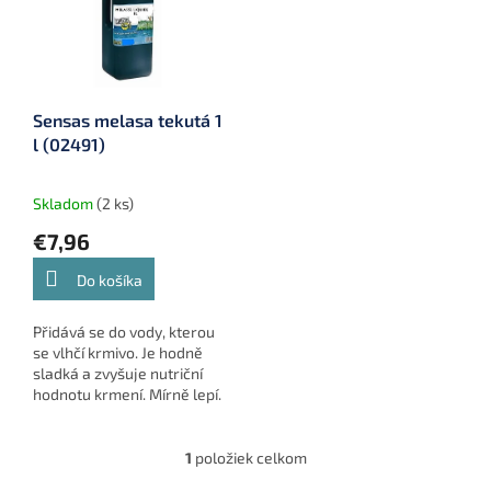
i
s
p
r
o
Sensas melasa tekutá 1
d
l (02491)
u
k
t
Skladom
(2 ks)
o
€7,96
v
Do košíka
Přidává se do vody, kterou
se vlhčí krmivo. Je hodně
sladká a zvyšuje nutriční
hodnotu krmení. Mírně lepí.
1
položiek celkom
O
v