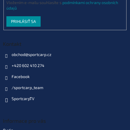
Vložením e-mailu souhlasíte s
podmínkami ochrany osobních
údajů
PRIHLÁSIŤ SA
Kontakt
obchod
@
sportcarp.cz
+420 602 410 274
Facebook
/sportcarp_team
SportcarpTV
Informace pro vás