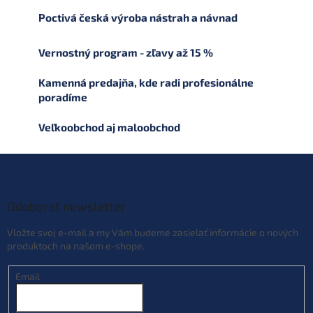
l
Poctivá česká výroba nástrah a návnad
á
d
a
Vernostný program - zľavy až 15 %
c
i
Kamenná predajňa, kde radi profesionálne
e
poradíme
p
r
Veľkoobchod aj maloobchod
v
k
y
Z
v
á
ý
p
p
ä
Odoberať newsletter
i
t
s
Vložte svoj e-mail a my Vám budeme zasielať informácie o nových
u
i
produktoch na našom e-shope.
e
Email