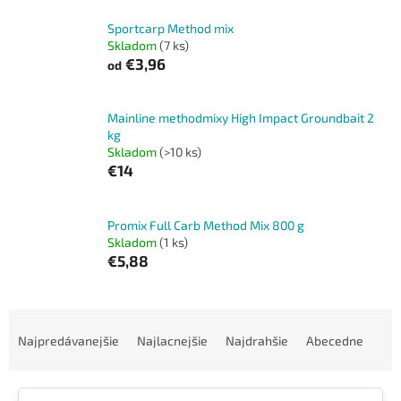
Sportcarp Method mix
Skladom
(7 ks)
€3,96
od
Mainline methodmixy High Impact Groundbait 2
kg
Skladom
(>10 ks)
€14
Promix Full Carb Method Mix 800 g
Skladom
(1 ks)
€5,88
R
a
Najpredávanejšie
Najlacnejšie
Najdrahšie
Abecedne
d
e
n