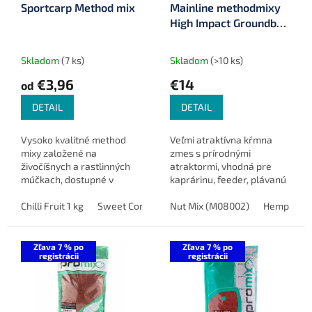
Sportcarp Method mix
Mainline methodmixy
d
High Impact Groundbait
u
2 kg
k
t
Skladom
(7 ks)
Skladom
(>10 ks)
o
€3,96
€14
od
v
DETAIL
DETAIL
Vysoko kvalitné method
Veľmi atraktívna kŕmna
mixy založené na
zmes s prírodnými
živočíšnych a rastlinných
atraktormi, vhodná pre
múčkach, dostupné v
kaprárinu, feeder, plávanú
štyroch jedinečných
aj šoulačku. Obsahuje
príchutiach, ideálne na
Chilli Fruit 1 kg
Sweet Corn 1 kg
mleté semená, orechy a
Nut Mix (M08002)
Sweet Corn 2 kg
Hemp Mix 
Mulberry 
celoročné použitie.
rybie múčky. Možno ju
použiť do PVA, ako...
Zľava 7 % po
Zľava 7 % po
registrácii
registrácii