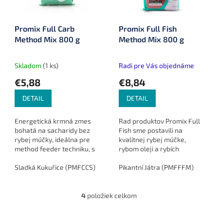
Promix Full Carb
Promix Full Fish
Method Mix 800 g
Method Mix 800 g
Skladom
(1 ks)
Radi pre Vás objednáme
€5,88
€8,84
DETAIL
DETAIL
Energetická krmná zmes
Rad produktov Promix Full
bohatá na sacharidy bez
Fish sme postavili na
rybej múčky, ideálna pre
kvalitnej rybej múčke,
method feeder techniku, s
rybom oleji a rybích
vyváženým zložením
peletách. Vďaka týmto
kvalitných prísad pre
Sladká Kukuřice (PMFCCS)
Česnek Mandle (PMFCFM)
prísadám sme vytvorili
Pikantní Játra (PMFFFM)
Ostr
vysokú účinnosť pri love
jednoducho miešaný
kaprov a amurov.
method mix s...
4
položiek celkom
O
v
l