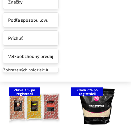
Značky
Podľa spôsobu lovu
Príchuť
Veľkoobchodný predaj
Zobrazených položiek:
4
V
ý
Zľava 7 % po
Zľava 7 % po
registrácii
registrácii
p
i
s
p
r
o