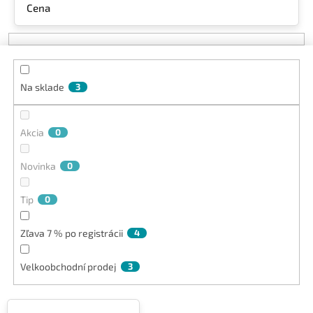
Cena
i
e
p
r
o
Na sklade
3
d
u
k
Akcia
0
t
o
v
Novinka
0
Tip
0
Zľava 7 % po registrácii
4
Velkoobchodní prodej
3