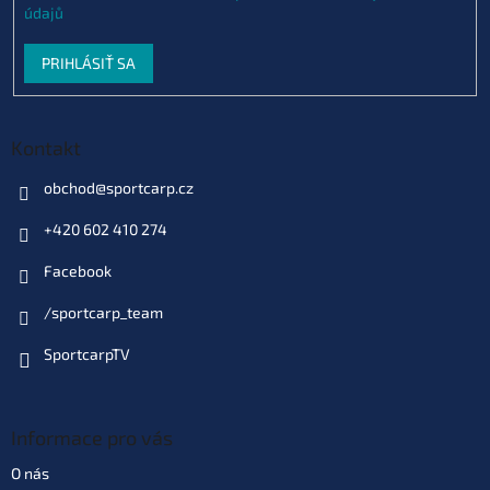
údajů
PRIHLÁSIŤ SA
Kontakt
obchod
@
sportcarp.cz
+420 602 410 274
Facebook
/sportcarp_team
SportcarpTV
Informace pro vás
O nás