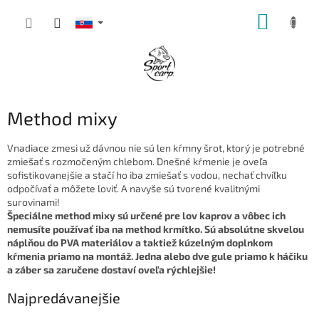
Prejsť
NÁKUP
na
obsah
KOŠÍK
Method mixy
Vnadiace zmesi už dávnou nie sú len kŕmny šrot, ktorý je potrebné
zmiešať s rozmočeným chlebom. Dnešné kŕmenie je oveľa
sofistikovanejšie a stačí ho iba zmiešať s vodou, nechať chvíľku
odpočívať a môžete loviť. A navyše sú tvorené kvalitnými
surovinami!
Špeciálne method mixy sú určené pre lov kaprov a vôbec ich
nemusíte používať iba na method krmítko. Sú absolútne skvelou
náplňou do PVA materiálov a taktiež kúzelným doplnkom
kŕmenia priamo na montáž. Jedna alebo dve gule priamo k háčiku
a záber sa zaručene dostaví oveľa rýchlejšie!
Najpredávanejšie