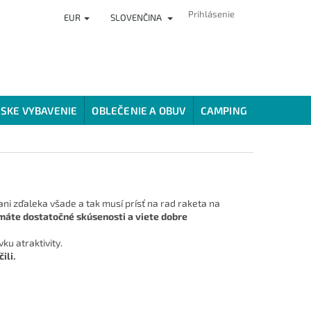
Prihlásenie
EUR
SLOVENČINA
ČLÁNKY
PREDAJŇA
HODNOTENIE OBCHODU
VERNOSTNÝ
SKE VYBAVENIE
OBLEČENIE A OBUV
CAMPING
SPÔSOBY
ni zďaleka všade a tak musí prísť na rad raketa na
máte dostatočné skúsenosti a viete dobre
u atraktivity.
ili.