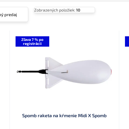
Zobrazených položiek:
10
ý predaj
Zľava 7 % po
registrácii
Spomb raketa na kŕmenie Midi X Spomb