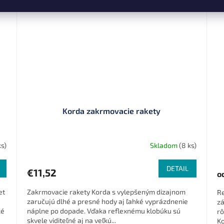
Korda zakrmovacie rakety
ks)
Skladom
(8 ks)
DETAIL
€11,52
o
et
Zakrmovacie rakety Korda s vylepšeným dizajnom
Re
zaručujú dlhé a presné hody aj ľahké vyprázdnenie
zá
ké
náplne po dopade. Vďaka reflexnému klobúku sú
rô
skvele viditeľné aj na veľkú...
K