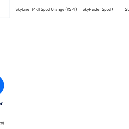
SkyLiner MKII Spod Orange (KSP1)
SkyRaider Spod Orange (
St
er
ks)