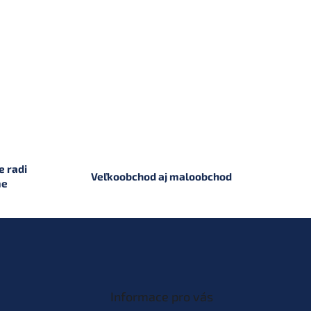
 radi
Veľkoobchod aj maloobchod
me
Informace pro vás