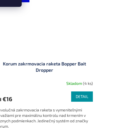
Korum zakrmovacia raketa Bopper Bait
Dropper
Skladom
(4 ks)
DETAIL
€16
d
volučná zakrmovacia raketa s vymeniteľnými
važiami pre maximálnu kontrolu nad krmením v
znych podmienkach. Jedinečný systém od značky
orum.