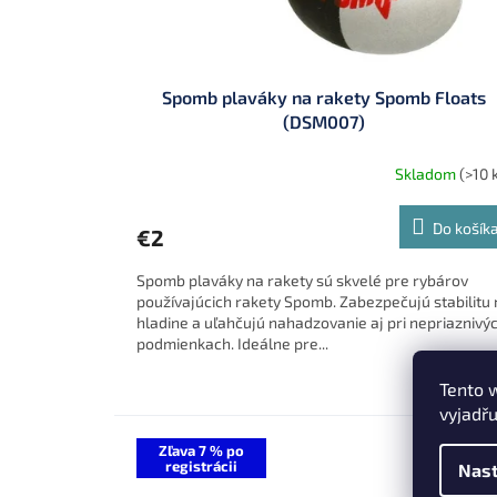
Spomb plaváky na rakety Spomb Floats
(DSM007)
Skladom
(>10 
Do košík
€2
Spomb plaváky na rakety sú skvelé pre rybárov
používajúcich rakety Spomb. Zabezpečujú stabilitu 
hladine a uľahčujú nahadzovanie aj pri nepriaznivý
podmienkach. Ideálne pre...
Tento 
vyjadřu
Zľava 7 % po
registrácii
Nast