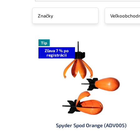
v
Značky
Veľkoobchodn
V
ý
Tip
p
Zľava 7 % po
registrácii
i
s
p
r
o
d
u
k
t
o
v
Spyder Spod Orange (ADV005)