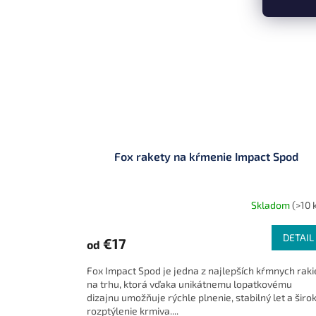
Fox rakety na kŕmenie Impact Spod
Skladom
(>10 
DETAIL
€17
od
Fox Impact Spod je jedna z najlepších kŕmnych raki
na trhu, ktorá vďaka unikátnemu lopatkovému
dizajnu umožňuje rýchle plnenie, stabilný let a širo
rozptýlenie krmiva....