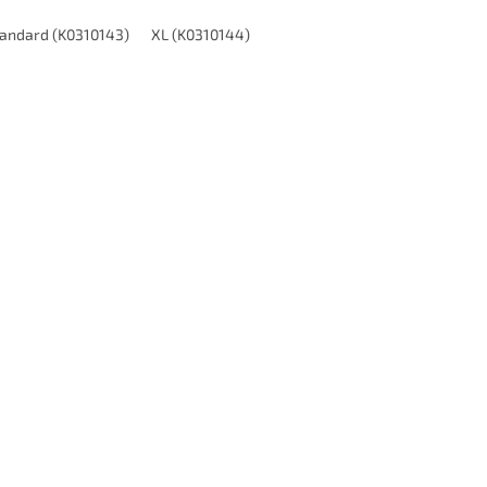
KSP5)
andard (K0310143)
XL (K0310144)