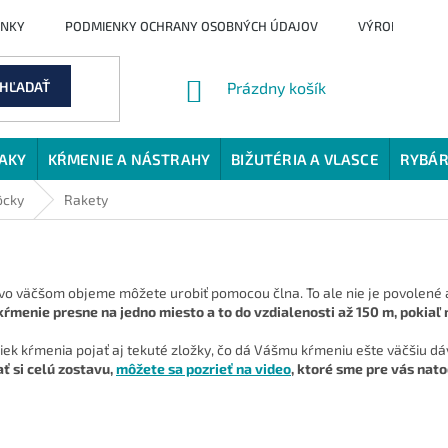
ENKY
PODMIENKY OCHRANY OSOBNÝCH ÚDAJOV
VÝROBCI
NÁKUPNÝ
HĽADAŤ
Prázdny košík
KOŠÍK
JAKY
KŔMENIE A NÁSTRAHY
BIŽUTÉRIA A VLASCE
RYBÁR
ôcky
Rakety
vo väčšom objeme môžete urobiť pomocou člna. To ale nie je povolené a
enie presne na jedno miesto a to do vzdialenosti až 150 m, pokiaľ 
 kŕmenia pojať aj tekuté zložky, čo dá Vášmu kŕmeniu ešte väčšiu dávk
ť si celú zostavu,
môžete sa pozrieť na video
, ktoré sme pre vás natoč