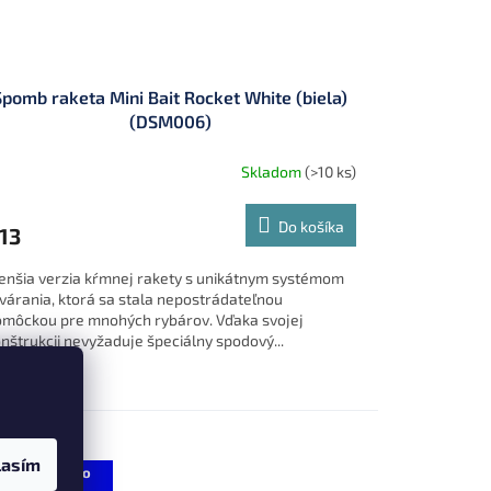
Spomb raketa Mini Bait Rocket White (biela)
(DSM006)
Skladom
(>10 ks)
Do košíka
13
nšia verzia kŕmnej rakety s unikátnym systémom
várania, ktorá sa stala nepostrádateľnou
môckou pre mnohých rybárov. Vďaka svojej
nštrukcii nevyžaduje špeciálny spodový...
u
Tip
lasím
Zľava 7 % po
registrácii