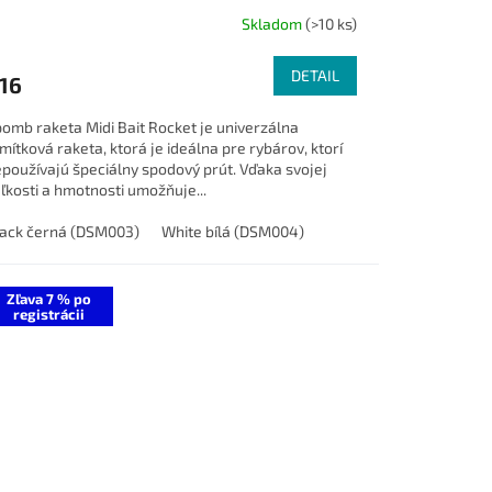
Skladom
(>10 ks)
DETAIL
16
omb raketa Midi Bait Rocket je univerzálna
mítková raketa, ktorá je ideálna pre rybárov, ktorí
používajú špeciálny spodový prút. Vďaka svojej
ľkosti a hmotnosti umožňuje...
ack černá (DSM003)
White bílá (DSM004)
Zľava 7 % po
registrácii