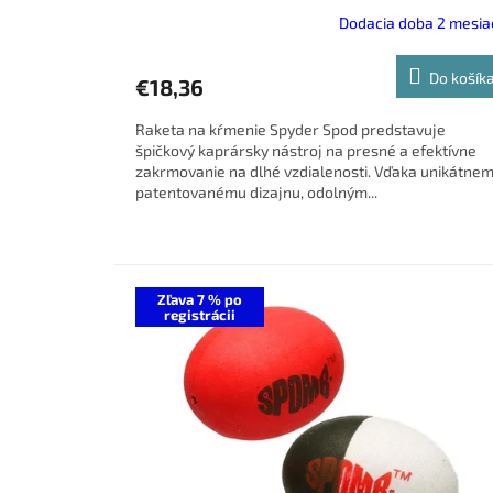
Dodacia doba 2 mesia
Do košík
€18,36
Raketa na kŕmenie Spyder Spod predstavuje
špičkový kaprársky nástroj na presné a efektívne
zakrmovanie na dlhé vzdialenosti. Vďaka unikátne
patentovanému dizajnu, odolným...
Zľava 7 % po
registrácii