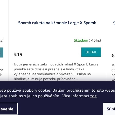
Spomb raketa na kŕmenie Large X Spomb
ks)
Skladom
(>10 ks)
DETAIL
a
€19
€
Nová generácia zakrmovacích rakiet X Spomb Large
Me
ponúka ešte dlhšie a presnejšie hody vďaka
na
ot
vylepšenej aerodynamike a vyváženiu. Pláva na
ch
po
hladine, eliminuje potrebu prídavného...
ko
Black (DSM025)
White (DSM026)
web používá soubory cookie. Dalším procházením tohoto web
jete souhlas s jejich používáním.. Více informací
zde
.
Zľava 7 % po
registrácii
avenie
Súh