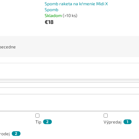
Spomb raketa na kŕmenie Midi X
Spomb
Skladom
(>10 ks)
€18
becedne
Tip
2
Výpredaj
1
rodej
2