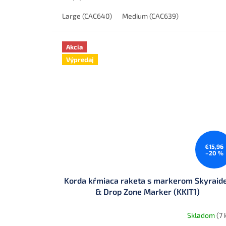
Large (CAC640)
Medium (CAC639)
Akcia
Výpredaj
€15,96
–20 %
Korda kŕmiaca raketa s markerom Skyraid
& Drop Zone Marker (KKIT1)
Skladom
(7 