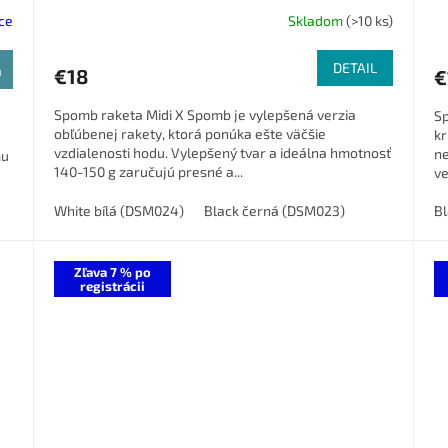
ce
Skladom
(>10 ks)
DETAIL
a
€18
€
Spomb raketa Midi X Spomb je vylepšená verzia
Sp
obľúbenej rakety, ktorá ponúka ešte väčšie
kr
vzdialenosti hodu. Vylepšený tvar a ideálna hmotnosť
ne
mu
140-150 g zaručujú presné a...
ve
White bílá (DSM024)
Black černá (DSM023)
Bl
Zľava 7 % po
registrácii