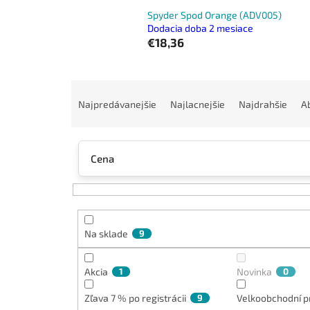
Spyder Spod Orange (ADV005)
Dodacia doba 2 mesiace
€18,36
R
a
Najpredávanejšie
Najlacnejšie
Najdrahšie
A
d
e
n
Cena
i
e
p
r
o
Na sklade
9
d
u
k
Akcia
1
Novinka
0
t
Zľava 7 % po registrácii
9
Velkoobchodní p
o