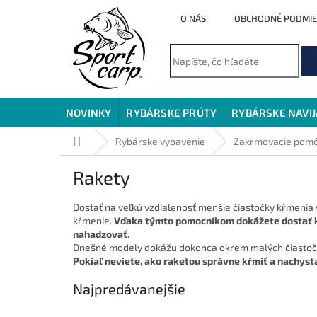
Prejsť
O NÁS
OBCHODNÉ PODMI
na
obsah
NOVINKY
RYBÁRSKE PRÚTY
RYBÁRSKE NAVI
Domov
Rybárske vybavenie
Zakrmovacie pom
Rakety
Dostať na veľkú vzdialenosť menšie čiastočky kŕmenia 
kŕmenie.
Vďaka týmto pomocníkom dokážete dostať kŕm
nahadzovať.
Dnešné modely dokážu dokonca okrem malých čiastočiek
Pokiaľ neviete, ako raketou správne kŕmiť a nachysta
Najpredávanejšie