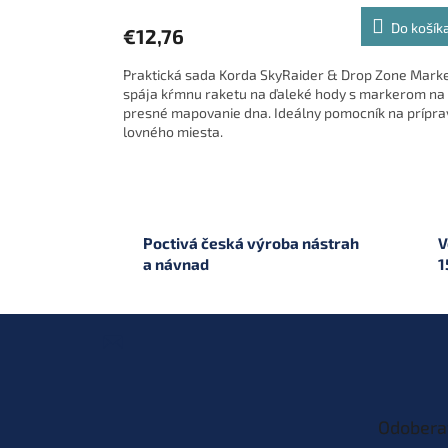
Do košík
€12,76
Praktická sada Korda SkyRaider & Drop Zone Mark
spája kŕmnu raketu na ďaleké hody s markerom na
presné mapovanie dna. Ideálny pomocník na prípra
lovného miesta.
Poctivá česká výroba nástrah
V
a návnad
1
Z
á
p
ä
t
Odobera
i