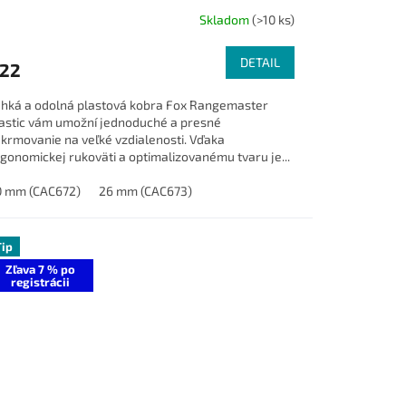
Skladom
(>10 ks)
DETAIL
22
hká a odolná plastová kobra Fox Rangemaster
astic vám umožní jednoduché a presné
krmovanie na veľké vzdialenosti. Vďaka
gonomickej rukoväti a optimalizovanému tvaru je...
0 mm (CAC672)
26 mm (CAC673)
Tip
Zľava 7 % po
registrácii