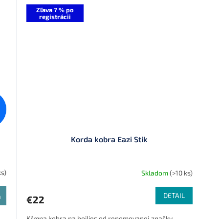
Zľava 7 % po
registrácii
Korda kobra Eazi Stik
ks)
Skladom
(>10 ks)
DETAIL
a
€22
Kŕmna kobra na boilies od renomovanej značky.