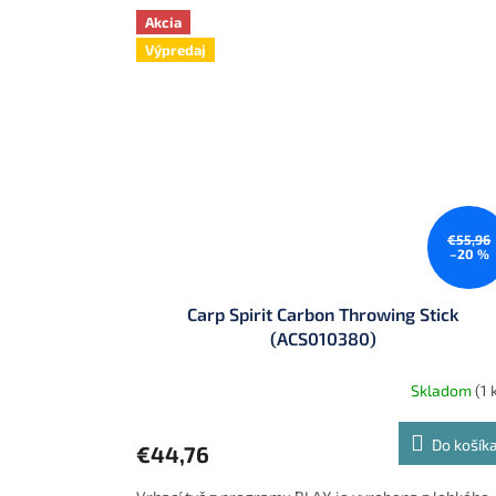
Akcia
Výpredaj
€55,96
–20 %
Carp Spirit Carbon Throwing Stick
(ACS010380)
Skladom
(1 
Do košík
€44,76