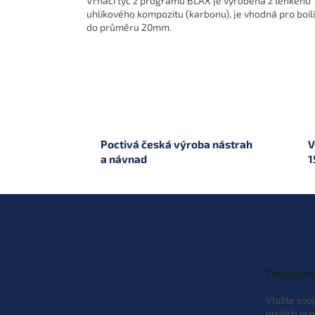
Vrhací tyč z programu BLAX je vyrobena z lehkého
uhlíkového kompozitu (karbonu), je vhodná pro boil
do průměru 20mm.
Poctivá česká výroba nástrah
V
a návnad
1
Z
á
p
ä
t
Odobera
i
e
Vložte svo
nových pro