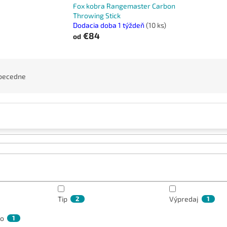
Fox kobra Rangemaster Carbon
Throwing Stick
Dodacia doba 1 týždeň
(10 ks)
€84
od
becedne
Tip
2
Výpredaj
1
mo
1