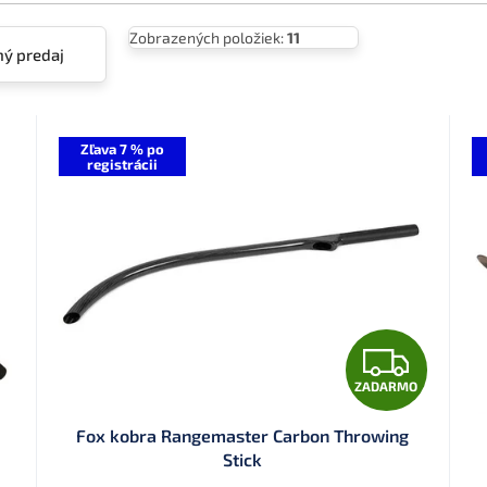
Zobrazených položiek:
11
ý predaj
Zľava 7 % po
registrácii
Z
ZADARMO
A
Fox kobra Rangemaster Carbon Throwing
D
Stick