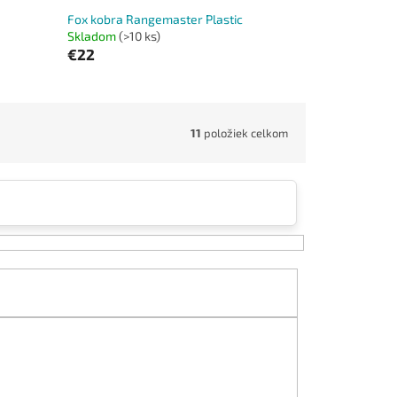
Fox kobra Rangemaster Plastic
Skladom
(>10 ks)
€22
11
položiek celkom