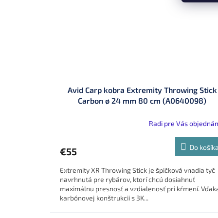
Avid Carp kobra Extremity Throwing Stick
Carbon ø 24 mm 80 cm (A0640098)
Radi pre Vás objedná
Do košík
€55
Extremity XR Throwing Stick je špičková vnadia tyč
navrhnutá pre rybárov, ktorí chcú dosiahnuť
maximálnu presnosť a vzdialenosť pri kŕmení. Vďak
karbónovej konštrukcii s 3K...