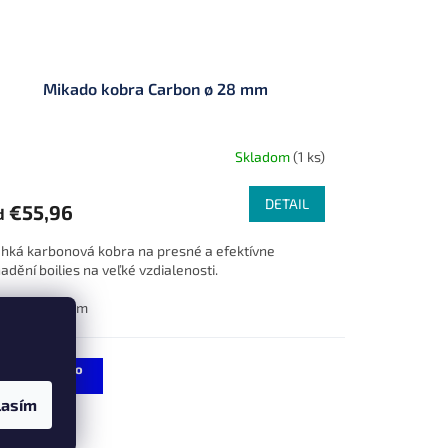
Mikado kobra Carbon ø 28 mm
Skladom
(1 ks)
DETAIL
€55,96
d
hká karbonová kobra na presné a efektívne
adění boilies na veľké vzdialenosti.
0 cm
120 cm
u
Zľava 7 % po
registrácii
lasím