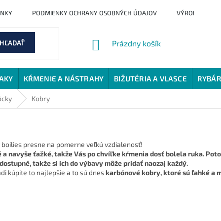
ENKY
PODMIENKY OCHRANY OSOBNÝCH ÚDAJOV
VÝROBCI
NÁKUPNÝ
HĽADAŤ
Prázdny košík
KOŠÍK
JAKY
KŔMENIE A NÁSTRAHY
BIŽUTÉRIA A VLASCE
RYBÁR
ôcky
Kobry
boilies presne na pomerne veľkú vzdialenosť!
 a navyše ťažké, takže Vás po chvíľke kŕmenia dosť bolela ruka. Potom 
 dostupné, takže si ich do výbavy môže pridať naozaj každý.
adi kúpite to najlepšie a to sú dnes
karbónové kobry, ktoré sú ľahké a m