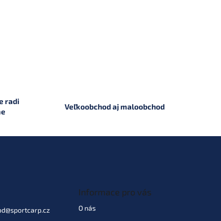
 radi
Veľkoobchod aj maloobchod
me
Informace pro vás
O nás
od
@
sportcarp.cz