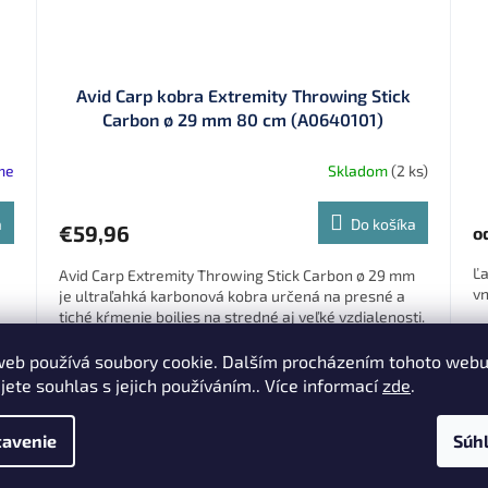
Avid Carp kobra Extremity Throwing Stick
Carbon ø 29 mm 80 cm (A0640101)
me
Skladom
(2 ks)
a
Do košíka
€59,96
o
Ľa
Avid Carp Extremity Throwing Stick Carbon ø 29 mm
vn
je ultraľahká karbonová kobra určená na presné a
tiché kŕmenie boilies na stredné aj veľké vzdialenosti.
9
web používá soubory cookie. Dalším procházením tohoto web
jete souhlas s jejich používáním.. Více informací
zde
.
Zľava 7 % po
registrácii
avenie
Súh