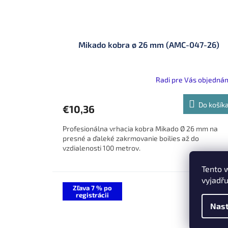
Mikado kobra ø 26 mm (AMC-047-26)
Radi pre Vás objedná
Do košík
€10,36
Profesionálna vrhacia kobra Mikado Ø 26 mm na
presné a ďaleké zakrmovanie boilies až do
vzdialenosti 100 metrov.
Tento 
vyjadřu
Zľava 7 % po
registrácii
Nast