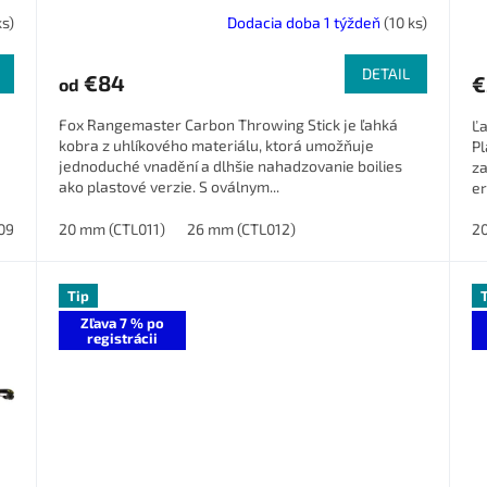
A
ks)
Dodacia doba 1 týždeň
(10 ks)
R
DETAIL
€84
€
od
M
Fox Rangemaster Carbon Throwing Stick je ľahká
Ľa
O
kobra z uhlíkového materiálu, ktorá umožňuje
Pl
jednoduché vnadění a dlhšie nahadzovanie boilies
za
ako plastové verzie. S oválnym...
er
30900605)
20 mm (CTL011)
26 mm (CTL012)
2
Tip
Zľava 7 % po
registrácii