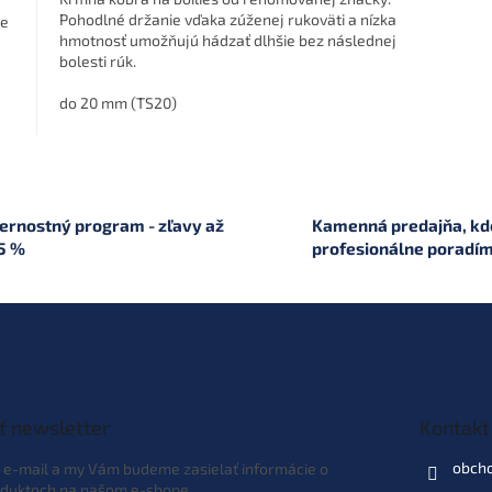
Pohodlné držanie vďaka zúženej rukoväti a nízka
ie
hmotnosť umožňujú hádzať dlhšie bez následnej
bolesti rúk.
do 20 mm (TS20)
O
v
l
á
ernostný program - zľavy až
Kamenná predajňa, kde
d
5 %
profesionálne poradí
a
c
i
e
p
r
v
k
ť newsletter
Kontakt
y
v
obch
j e-mail a my Vám budeme zasielať informácie o
ý
duktoch na našom e-shope.