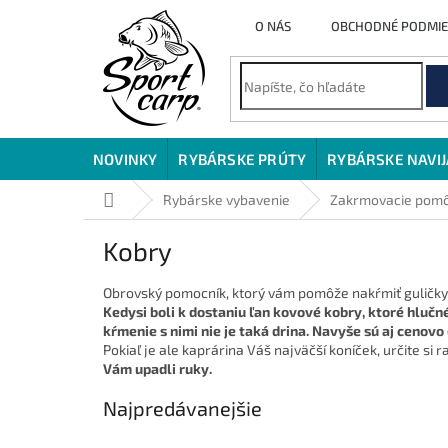
Prejsť
O NÁS
OBCHODNÉ PODMI
na
obsah
NOVINKY
RYBÁRSKE PRÚTY
RYBÁRSKE NAVI
Domov
Rybárske vybavenie
Zakrmovacie pom
Kobry
Obrovský pomocník, ktorý vám pomôže nakŕmiť guličky 
Kedysi boli k dostaniu ľan kovové kobry, ktoré hlučné
kŕmenie s nimi nie je taká drina. Navyše sú aj cenovo
Pokiaľ je ale kaprárina Váš najväčší koníček, určite si r
Vám upadli ruky.
Najpredávanejšie