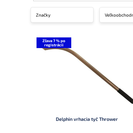
v
Značky
Veľkoobchodn
V
ý
Zľava 7 % po
registrácii
p
i
s
p
r
o
d
u
k
t
o
v
Delphin vrhacia tyč Thrower