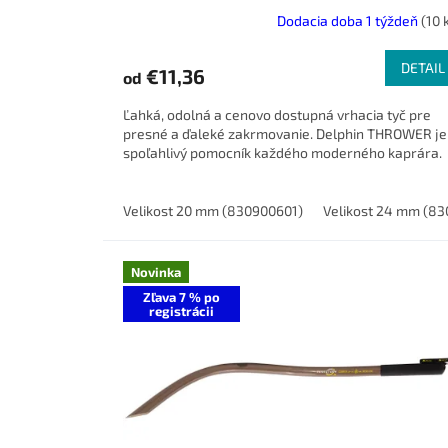
Dodacia doba 1 týždeň
(10 
DETAIL
€11,36
od
Ľahká, odolná a cenovo dostupná vrhacia tyč pre
presné a ďaleké zakrmovanie. Delphin THROWER je
spoľahlivý pomocník každého moderného kaprára.
Velikost 20 mm (830900601)
Velikost 24 mm (8
Novinka
Zľava 7 % po
registrácii