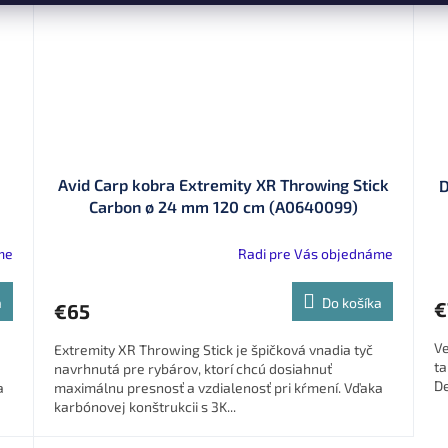
Avid Carp kobra Extremity XR Throwing Stick
D
Carbon ø 24 mm 120 cm (A0640099)
me
Radi pre Vás objednáme
a
Do košíka
€
€65
Ve
Extremity XR Throwing Stick je špičková vnadia tyč
ta
navrhnutá pre rybárov, ktorí chcú dosiahnuť
De
a
maximálnu presnosť a vzdialenosť pri kŕmení. Vďaka
karbónovej konštrukcii s 3K...