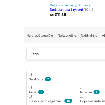
Delphin vrhacia tyč Thrower
Dodacia doba 1 týždeň
(10 ks)
€11,36
od
R
a
Najpredávanejšie
Najlacnejšie
Najdrahšie
A
d
e
n
Cena
i
e
p
r
o
Na sklade
7
d
u
k
Akcia
1
Novinka
1
t
Zľava 7 % po registrácii
10
Doprava zadar
o