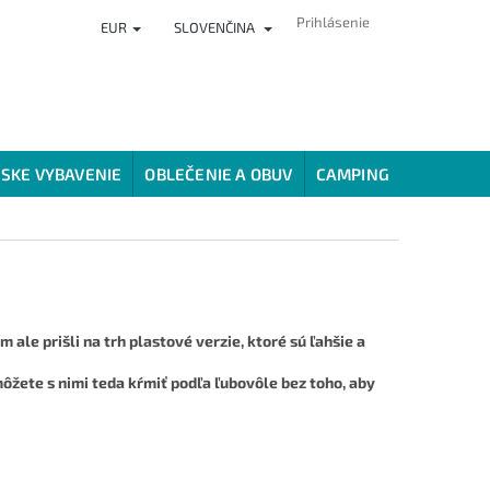
Prihlásenie
EUR
SLOVENČINA
ČLÁNKY
PREDAJŇA
HODNOTENIE OBCHODU
VERNOSTNÝ
SKE VYBAVENIE
OBLEČENIE A OBUV
CAMPING
SPÔSOBY
ale prišli na trh plastové verzie, ktoré sú ľahšie a
ôžete s nimi teda kŕmiť podľa ľubovôle bez toho, aby