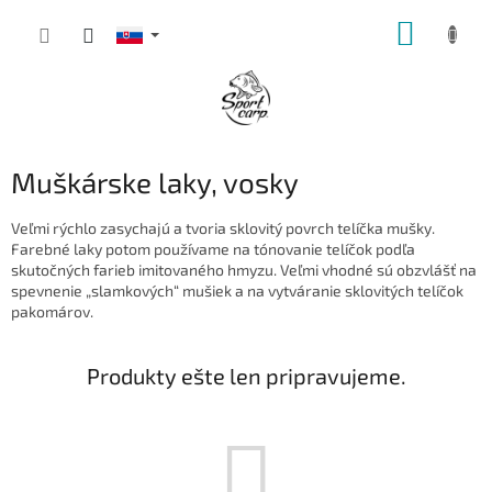
Prejsť
NÁKUP
na
obsah
KOŠÍK
Muškárske laky, vosky
Veľmi rýchlo zasychajú a tvoria sklovitý povrch telíčka mušky.
Farebné laky potom používame na tónovanie telíčok podľa
skutočných farieb imitovaného hmyzu. Veľmi vhodné sú obzvlášť na
spevnenie „slamkových“ mušiek a na vytváranie sklovitých telíčok
pakomárov.
Produkty ešte len pripravujeme.