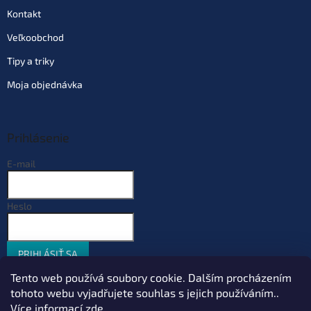
Kontakt
Veľkoobchod
Tipy a triky
Moja objednávka
Prihlásenie
E-mail
Heslo
PRIHLÁSIŤ SA
Nová registrácia
Zabudnuté heslo
Tento web používá soubory cookie. Dalším procházením
tohoto webu vyjadřujete souhlas s jejich používáním..
Více informací
zde
.