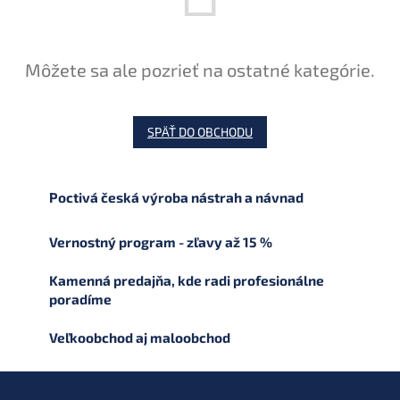
Môžete sa ale pozrieť na ostatné kategórie.
SPÄŤ DO OBCHODU
Poctivá česká výroba nástrah a návnad
Vernostný program - zľavy až 15 %
Kamenná predajňa, kde radi profesionálne
poradíme
Veľkoobchod aj maloobchod
Z
á