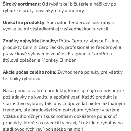
Široký sortiment:
Od rybárskej bižutérie a háčikov po
rybárske prúty, navijaky, člny a motory.
Unikátne produkty:
Špeciálne feederové nástrahy s
vynikajúcimi výsledkami aj v závodnej konkurencii.
Značky najvyššej kvality:
Prúty Century, vlasce P-Line,
produkty Gemini Carp Tackle, profesionálne feederové a
plavačkové vybavenie značiek Flagman a CarpPro a
štýlové oblečenie Monkey Climber.
Akcie počas celého roka:
Zvýhodnené ponuky pre všetky
techniky rybolovu.
Naša ponuka zahŕňa produkty, ktoré spĺňajú najprísnejšie
požiadavky na kvalitu a spoľahlivosť. Každý produkt je
starostlivo vybraný tak, aby zodpovedal nielen aktuálnym
trendom, ale predovšetkým potrebám rybárov v teréne.
Vďaka dlhoročným skúsenostiam dokážeme ponúknuť
produkty, ktoré sa osvedčili v praxi, či už ide o rybolov na
sladkovodných revíroch alebo na mori.