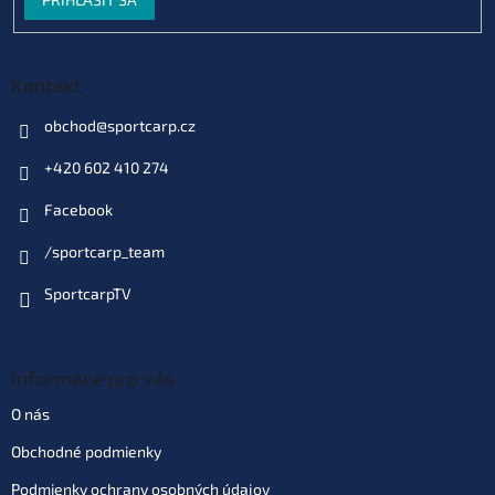
Kontakt
obchod
@
sportcarp.cz
+420 602 410 274
Facebook
/sportcarp_team
SportcarpTV
Informace pro vás
O nás
Obchodné podmienky
Podmienky ochrany osobných údajov