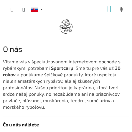
Prejsť
NÁKUP
na
obsah
KOŠÍK
O nás
Vítame vás v špecializovanom internetovom obchode s
rybárskymi potrebami
Sportcarp
! Sme tu pre vás už
30
rokov
a ponúkame špičkové produkty, ktoré uspokoja
nielen amatérskych rybárov, ale aj skúsených
profesionálov. Našou prioritou je kaprárina, ktorá tvorí
srdce našej ponuky, no nezabúdame ani na priaznivcov
prívlače, plávanej, muškárenia, feedru, sumčiariny a
morského rybolovu.
Čo u nás nájdete