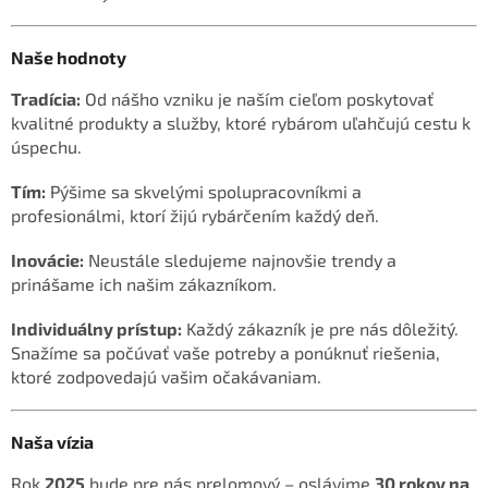
Naše hodnoty
Tradícia:
Od nášho vzniku je naším cieľom poskytovať
kvalitné produkty a služby, ktoré rybárom uľahčujú cestu k
úspechu.
Tím:
Pýšime sa skvelými spolupracovníkmi a
profesionálmi, ktorí žijú rybárčením každý deň.
Inovácie:
Neustále sledujeme najnovšie trendy a
prinášame ich našim zákazníkom.
Individuálny prístup:
Každý zákazník je pre nás dôležitý.
Snažíme sa počúvať vaše potreby a ponúknuť riešenia,
ktoré zodpovedajú vašim očakávaniam.
Naša vízia
Rok
2025
bude pre nás prelomový – oslávime
30 rokov na