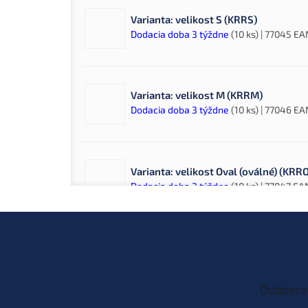
Varianta: velikost S (KRRS)
Dodacia doba 3 týždne
(10 ks)
| 77045
EA
Varianta: velikost M (KRRM)
Dodacia doba 3 týždne
(10 ks)
| 77046
EA
Varianta: velikost Oval (oválné) (KRRO
Dodacia doba 3 týždne
(10 ks)
| 77047
EA
Z
á
p
ä
t
Odobera
i