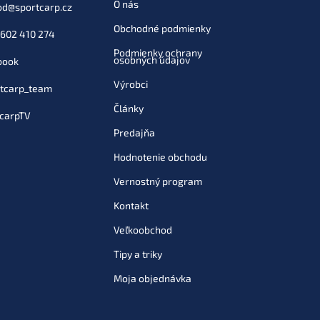
O nás
od
@
sportcarp.cz
Obchodné podmienky
602 410 274
Podmienky ochrany
osobných údajov
book
Výrobci
tcarp_team
Články
carpTV
Predajňa
Hodnotenie obchodu
Vernostný program
Kontakt
Veľkoobchod
Tipy a triky
Moja objednávka