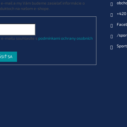
obch
j e-mail a my Vám budeme zasielať informácie o
duktoch na našom e-shope.
+420 
Face
/spor
 e-mailu souhlasíte s
podmínkami ochrany osobních
Sport
ÁSIŤ SA