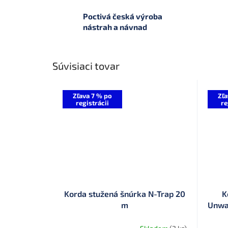
Poctivá česká výroba
nástrah a návnad
Súvisiaci tovar
Zľava 7 % po
Zľa
registrácii
re
Korda stužená šnúrka N-Trap 20
K
m
Unwa