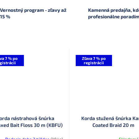
Vernostný program - zľavy až
Kamenná predajňa, kde
15 %
profesionálne poradí
va 7 % po
Zľava 7 % po
gistrácii
registrácii
orda nástrahová šnúrka
Korda stužená šnúrka K
xed Bait Floss 30 m (KBFU)
Coated Braid 20 m