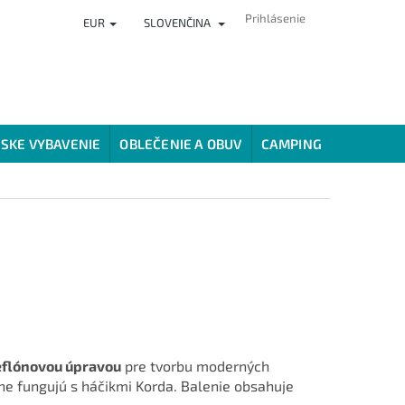
Prihlásenie
EUR
SLOVENČINA
ČLÁNKY
PREDAJŇA
HODNOTENIE OBCHODU
VERNOSTNÝ
SKE VYBAVENIE
OBLEČENIE A OBUV
CAMPING
SPÔSOBY
teflónovou úpravou
pre tvorbu moderných
ne fungujú s háčikmi Korda. Balenie obsahuje