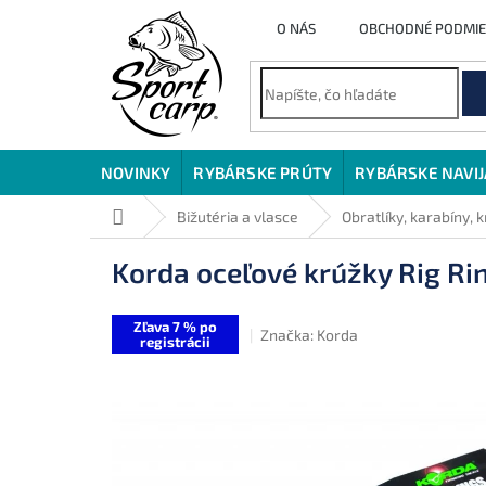
Prejsť
O NÁS
OBCHODNÉ PODMI
na
obsah
NOVINKY
RYBÁRSKE PRÚTY
RYBÁRSKE NAVI
Domov
Bižutéria a vlasce
Obratlíky, karabíny, 
Korda oceľové krúžky Rig Rin
Zľava 7 % po
Značka:
Korda
registrácii