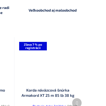
 radi
Veľkoobchod aj maloobchod
me
Zľava 7 % po
registrácii
amo
Korda náväzcová šnúrka
Armakord XT 25 m 85 lb 38 kg
(ARMK85)
Ďalší
produkt