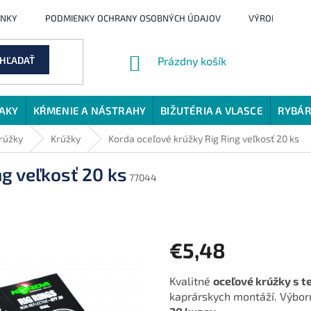
ENKY
PODMIENKY OCHRANY OSOBNÝCH ÚDAJOV
VÝROBCI
NÁKUPNÝ
HĽADAŤ
Prázdny košík
KOŠÍK
JAKY
KŔMENIE A NÁSTRAHY
BIŽUTÉRIA A VLASCE
RYBÁR
krúžky
Krúžky
Korda oceľové krúžky Rig Ring veľkosť 20 ks
g veľkosť 20 ks
77044
€5,48
Jednotková
Kvalitné
oceľové krúžky s 
cena:
kaprárskych montáží. Výbor