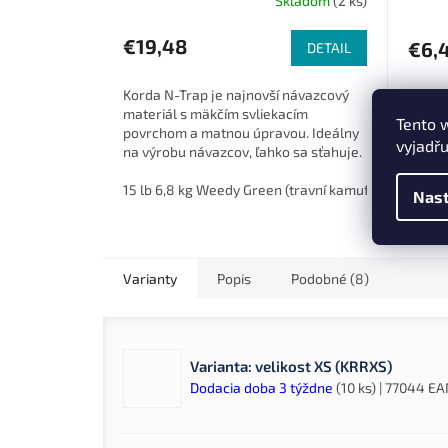
Skladom
(2 ks)
€19,48
€6,
DETAIL
Korda N-Trap je najnovší návazcový
Nevos
materiál s mäkčím svliekacím
dĺžko
Tento 
povrchom a matnou úpravou. Ideálny
a spoľ
vyjadřu
na výrobu návazcov, ľahko sa sťahuje.
sklzu 
Vnútorné Dyneema je dostatočne
precíz
robustné...
15 lb 6,8 kg Weedy Green (travní kamufláž) (KNT01)
Nast
Varianty
Popis
Podobné (8)
Varianta: velikost XS (KRRXS)
Dodacia doba 3 týždne
(10 ks)
| 77044
EA