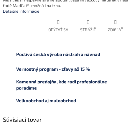
řadě MadCat®, možná i na trhu.
Detailné informácie
OPÝTAŤ SA
STRÁŽIŤ
ZDIEĽAŤ
Poctivá česká výroba nástrah a návnad
Vernostný program - zľavy až 15 %
Kamenná predajňa, kde radi profesionálne
poradíme
Veľkoobchod aj maloobchod
Súvisiaci tovar