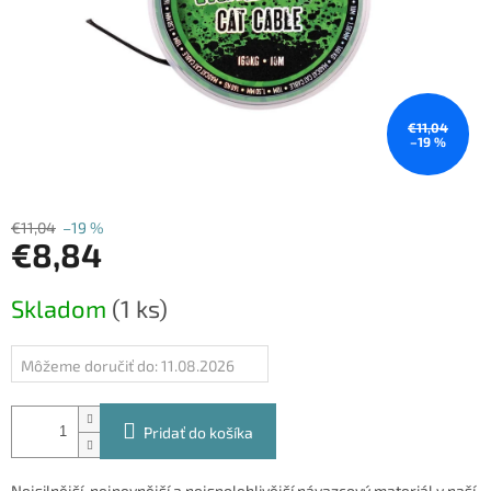
€11,04
–19 %
€11,04
–19 %
€8,84
Jednotková
Skladom
(1 ks)
cena:
Môžeme doručiť do:
11.08.2026
Pridať do košíka
Nejsilnější, nejpevnější a nejspolehlivější návazcový materiál v naší