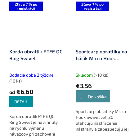
Zľava 7 % po
Zľava 7 % po
registrácii
registrácii
Korda obratlík PTFE QC
Sportcarp obratlíky na
Ring Swivel
háčik Micro Hook
Swivel 10 ks veľ. 20
Dodacia doba 3 týždne
Skladom
(>10 ks)
(10 ks)
€3,56
€6,60
od
Do košíka
DETAIL
Sportcarp obratlíky Micro
Korda obratlík PTFE QC
Hook Swivel veľ. 20
Ring Swivel je navrhnutý
uľahčujú nastraženie
na rýchlu výmenu
nástrahy a zabezpečujú jej
návazcov pri zachovaní
prirodzený pohyb na