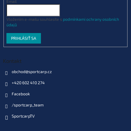
Email
Vložením e-mailu souhlasíte s
podmínkami ochrany osobních
údajů
PRIHLÁSIŤ SA
Kontakt
obchod
@
sportcarp.cz
+420 602 410 274
Facebook
/sportcarp_team
SportcarpTV