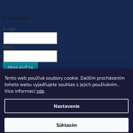
Prihlásenie
E-mail
Heslo
PRIHLÁSIŤ SA
Nová registrácia
Zabudnuté heslo
Tento web používá soubory cookie. Dalším procházením
tohoto webu vyjadřujete souhlas s jejich používáním..
Více informací
zde
.
Vytvoril Shoptet
Nastavenie
Copyright 2026
Sportcarp.sk
. Všetky práva vyhradené.
Upraviť
Súhlasím
nastavenie cookies