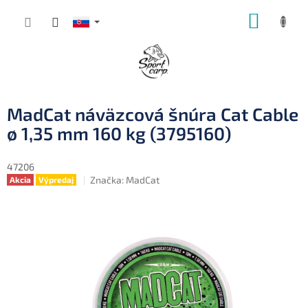
Prejsť
NÁKUP
na
obsah
KOŠÍK
MadCat náväzcová šnúra Cat Cable
ø 1,35 mm 160 kg (3795160)
47206
Značka:
MadCat
Akcia
Výpredaj