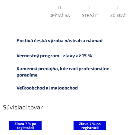
OPÝTAŤ SA
STRÁŽIŤ
ZDIEĽAŤ
Poctivá česká výroba nástrah a návnad
Vernostný program - zľavy až 15 %
Kamenná predajňa, kde radi profesionálne
poradíme
Veľkoobchod aj maloobchod
Súvisiaci tovar
Zľava 7 % po
Zľava 7 % po
registrácii
registrácii