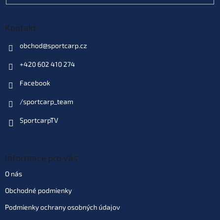
Kontakt
obchod
@
sportcarp.cz
+420 602 410 274
Facebook
/sportcarp_team
SportcarpTV
Informace pro vás
O nás
Obchodné podmienky
Podmienky ochrany osobných údajov