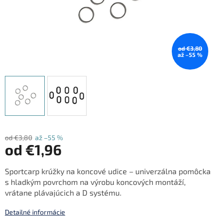
od €3,80
až –55 %
od €3,80
až –55 %
od
€1,96
Jednotková
Sportcarp krúžky na koncové udice – univerzálna pomôcka
cena:
s hladkým povrchom na výrobu koncových montáží,
vrátane plávajúcich a D systému.
Detailné informácie