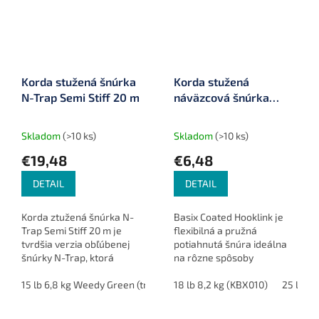
Korda stužená šnúrka
Korda stužená
N-Trap Semi Stiff 20 m
náväzcová šnúrka
Basix Coated Hooklink
10 m
Skladom
(>10 ks)
Skladom
(>10 ks)
€19,48
€6,48
DETAIL
DETAIL
Korda ztužená šnúrka N-
Basix Coated Hooklink je
Trap Semi Stiff 20 m je
flexibilná a pružná
tvrdšia verzia obľúbenej
potiahnutá šnúra ideálna
šnúrky N-Trap, ktorá
na rôzne spôsoby
ponúka vysokú odolnosť a
prezentácie nástrah. S
vynikajúcu manipuláciu.
15 lb 6,8 kg Weedy Green (travní kamufláž) (KNT04)
maskovacou camo green
18 lb 8,2 kg (KBX010)
20 lb 9,1 k
25 lb 11
Ideálna pre návazce, ktoré
farbou poskytuje dokonalé
vyžadujú...
maskovanie na dne....