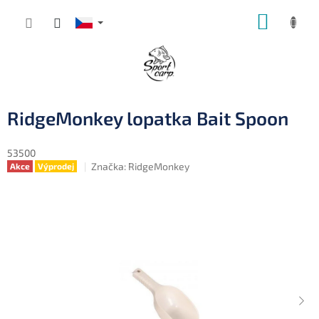
Přejít
NÁKUP
na
obsah
KOŠÍK
RidgeMonkey lopatka Bait Spoon
53500
Značka:
RidgeMonkey
Akce
Výprodej