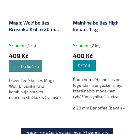
Magic Wolf boilies
Mainline boilies High
Brusinka Krill ø 20 mm
Impact 1 kg
5 kg (MW20517)
Skladem
(1 ks)
Skladem
(2 ks)
409 Kč
400 Kč
DETAIL
Do košíku
Řada hotového boilies od
Osvědčené boilies Magic
legendární anglické firmy,
Wolf Brusinka Krill
která nabízí moderním
kombinuje sladkou
rybářům vynikající extra
ovocnou složku s výrazným
výživnou návnadu toho
masovým základem.
nejvyššího kalibru.
ø 20 mm Banoffee (banán - sme
Brusinka dodává jemnou,
Dlouholeté zkušenosti při
atraktivní ovocnou stopu,
výzkumu a...
zatímco krill...
ZOBRAZIT VŠECHNY SOUVISEJÍCÍ PRODUKTY