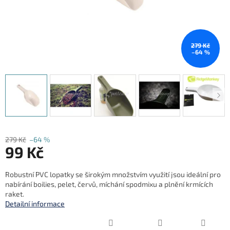
279 Kč
–64 %
279 Kč
–64 %
99 Kč
Měrná
Robustní PVC lopatky se širokým množstvím využití jsou ideální pro
cena:
nabírání boilies, pelet, červů, míchání spodmixu a plnění krmících
raket.
Detailní informace