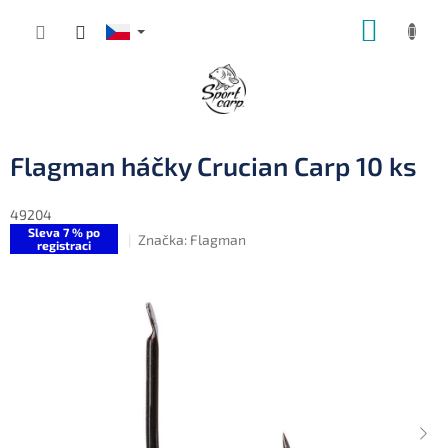
Přejít
NÁKUP
na
obsah
KOŠÍK
Flagman háčky Crucian Carp 10 ks
49204
Sleva 7 % po
Značka:
Flagman
registraci