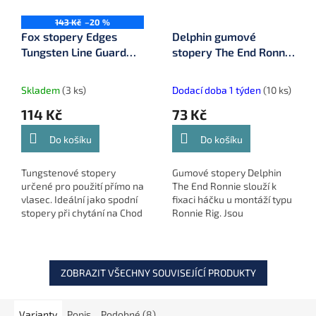
143 Kč
–20 %
Fox stopery Edges
Delphin gumové
Tungsten Line Guard
stopery The End Ronnie
Beads (CAC671)
20 ks (101000270)
Skladem
(3 ks)
Dodací doba 1 týden
(10 ks)
114 Kč
73 Kč
Do košíku
Do košíku
Tungstenové stopery
Gumové stopery Delphin
určené pro použití přímo na
The End Ronnie slouží k
vlasec. Ideální jako spodní
fixaci háčku u montáží typu
stopery při chytání na Chod
Ronnie Rig. Jsou
Rig nebo jako tlumiče při
kompatibilní s různými typy
helikoptérových montážích.
háčků a ideální pro lov
Pomáhají chránit...
kaprů na plovoucí
nástrahy.
ZOBRAZIT VŠECHNY SOUVISEJÍCÍ PRODUKTY
Varianty
Popis
Podobné (8)