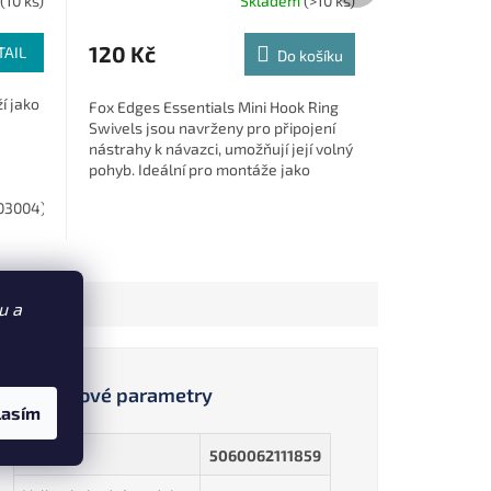
(10 ks)
Skladem
(>10 ks)
120 Kč
TAIL
Do košíku
í jako
Fox Edges Essentials Mini Hook Ring
Swivels jsou navrženy pro připojení
nástrahy k návazci, umožňují její volný
pohyb. Ideální pro montáže jako
Ronnie, 360, German, Hinge nebo...
B03004)
vel. 14 nosnost 7 kg 10 ks (8241214)
vel. 16 nosnost 5 kg 10 ks (8241
u a
Doplňkové parametry
lasím
EAN
:
5060062111859