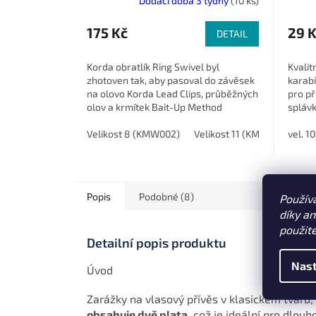
Dodací doba 3 týdny
(10 ks)
175 Kč
29 
DETAIL
Korda obratlík Ring Swivel byl
Kvalit
zhotoven tak, aby pasoval do závěsek
karabi
na olovo Korda Lead Clips, průběžných
pro př
olov a krmítek Bait-Up Method
splávk
Feeders.
Velikost 8 (KMW002)
Velikost 11 (KMW001)
vel. 1
Popis
Podobné (8)
Použív
díky a
použit
Detailní popis produktu
Nast
Úvod
Zarážky na vlasový přívěs v klasickém tvaru
obsahuje dvě plata
, což je ideální pro dlo