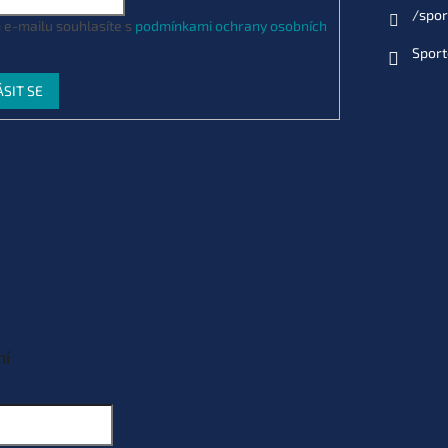
/spor
 e-mailu souhlasíte s
podmínkami ochrany osobních
Sport
ÁSIT SE
ní