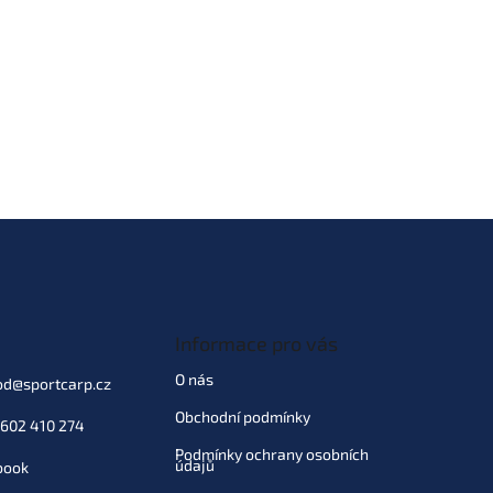
Informace pro vás
O nás
od
@
sportcarp.cz
Obchodní podmínky
602 410 274
Podmínky ochrany osobních
údajů
book