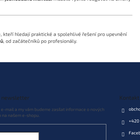
, kteří hledají praktické a spolehlivé řešení pro upevnění
řů
, od začátečníků po profesionály.
 newsletter
Kontakt
obch
j e-mail a my vám budeme zasílat informace o nových
h na našem e-shopu.
+420 
Face