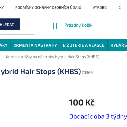
KY
PODMÍNKY OCHRANY OSOBNÍCH ÚDAJŮ
VÝROBCI
ČLÁ
NÁKUPNÍ
HLEDAT
Prázdný košík
KOŠÍK
JÁKY
KRMENÍ A NÁSTRAHY
BIŽUTERIE A VLASCE
RYBÁŘS
Korda zarážky na nástrahy Hybrid Hair Stops (KHBS)
ybrid Hair Stops (KHBS)
70366
100 Kč
Měrná
Dodací doba 3 týdn
cena: