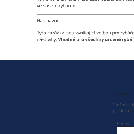
ve vašem rybaření.
Náš názor
Tyto zarážky jsou vynikající volbou pro rybáře
nástrahy.
Vhodné pro všechny úrovně rybá
Z
á
p
a
t
Odebírat
í
Vložte svů
produktec
E-mail