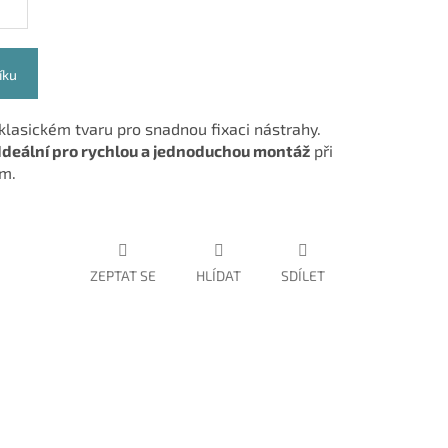
íku
 klasickém tvaru pro snadnou fixaci nástrahy.
Ideální pro rychlou a jednoduchou montáž
při
em.
ZEPTAT SE
HLÍDAT
SDÍLET