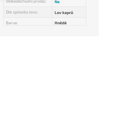
Velkoobchodní prodej
:
Ne
Dle způsobu lovu
:
Lov kaprů
Barva
:
Hnědá