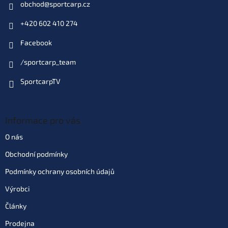
obchod
@
sportcarp.cz
+420 602 410 274
Varianta: vel. 1/0 bal. 10 ks
Skladem
(>10 ks)
| 50129
Facebook
69 Kč
EAN:
4953873051227
Můžeme doručit do:
10.8.2026
/sportcarp_team
SportcarpTV
Do košíku
Varianta: vel. 1 bal. 11 ks
Informace pro vás
Skladem
(>10 ks)
| 50128
69 Kč
EAN:
4953873051210
O nás
Můžeme doručit do:
10.8.2026
Obchodní podmínky
Podmínky ochrany osobních údajů
Do košíku
Výrobci
Varianta: vel. 2 bal. 12 ks
Články
Dodací doba 4 dny
(10 ks)
| 50127
69 Kč
Prodejna
EAN:
4953873051203