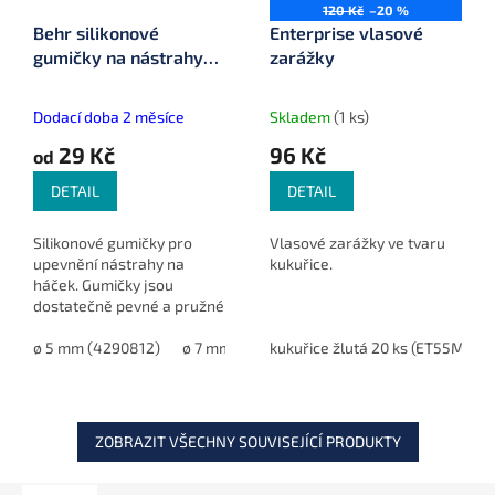
120 Kč
–20 %
Behr silikonové
Enterprise vlasové
gumičky na nástrahy
zarážky
Silicone Bait Bands
Dodací doba 2 měsíce
Skladem
(1 ks)
29 Kč
96 Kč
od
DETAIL
DETAIL
Silikonové gumičky pro
Vlasové zarážky ve tvaru
upevnění nástrahy na
kukuřice.
háček. Gumičky jsou
dostatečně pevné a pružné
a jejich součástí je i malé
očko pro navlečení na
ø 5 mm (4290812)
ø 7 mm (4290806)
kukuřice žlutá 20 ks (ET55MY)
ø 10 mm (4290810)
háček.
ZOBRAZIT VŠECHNY SOUVISEJÍCÍ PRODUKTY