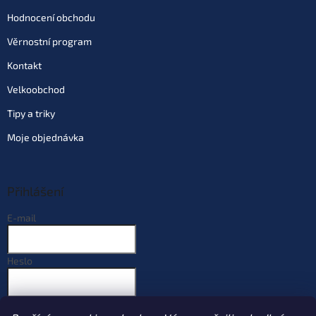
Můžeme doručit do:
14.8.2026
Hodnocení obchodu
Věrnostní program
Do košíku
Kontakt
Varianta: vel. 4 bal. 14 ks
Velkoobchod
Dodací doba 4 dny
(10 ks)
| 50126
69 Kč
Tipy a triky
EAN:
4953873051180
Můžeme doručit do:
14.8.2026
Moje objednávka
Do košíku
Přihlášení
Varianta: vel. 5 bal. 15 ks
E-mail
Dodací doba 4 dny
(10 ks)
| 50113
69 Kč
EAN:
4953873051173
Můžeme doručit do:
14.8.2026
Heslo
Do košíku
PŘIHLÁSIT SE