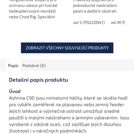
ochranu vlasce při tvorbě
jednoduché nastražení
helikoptérových montáží
pelet a dalších nástrah.
nebo Chod Rig. Speciální
tvar zajišťuje bezpečné
vel S (P0220041)
vel M (P022
umístění obratlíku a
návazce, čímž chrání
vlasec před...
ZOBRAZIT VŠECHNY SOUVISEJÍCÍ PRODUKTY
Popis
Podobné (8)
Detailní popis produktu
Úvod
Ashima C90 jsou miniaturní háčky, které se skvěle hodí
pro rybáře zaměřené na plavanou nebo jemný feeder.
Jejich lehkost a výjimečná ostrost umožňují snadné
použití s malými nástrahami a jemným vybavením. Jsou
vyrobené z odolné oceli, což zajišťuje jejich dlouhou
životnost i v náročných podmínkách.