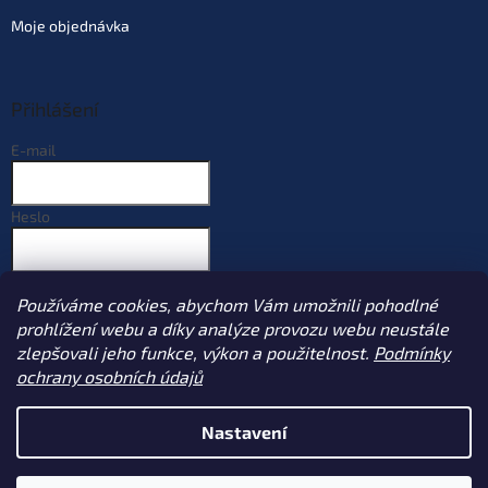
Moje objednávka
Přihlášení
E-mail
Heslo
PŘIHLÁSIT SE
Používáme cookies, abychom Vám umožnili pohodlné
Nová registrace
Zapomenuté heslo
prohlížení webu a díky analýze provozu webu neustále
zlepšovali jeho funkce, výkon a použitelnost.
Podmínky
ochrany osobních údajů
Vytvořil Shoptet
Nastavení
Copyright 2026
Sportcarp.cz
. Všechna práva vyhrazena.
Upravit