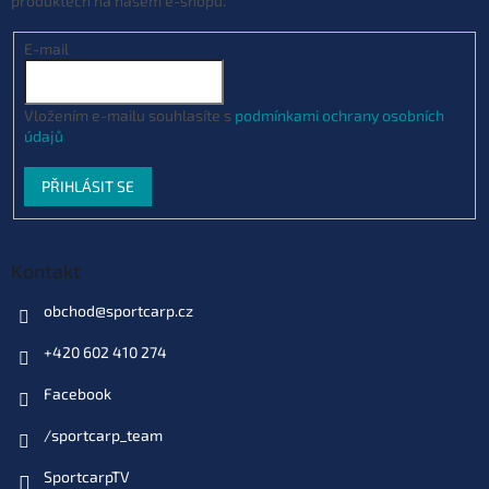
produktech na našem e-shopu.
E-mail
Vložením e-mailu souhlasíte s
podmínkami ochrany osobních
údajů
PŘIHLÁSIT SE
Kontakt
obchod
@
sportcarp.cz
+420 602 410 274
Facebook
/sportcarp_team
SportcarpTV