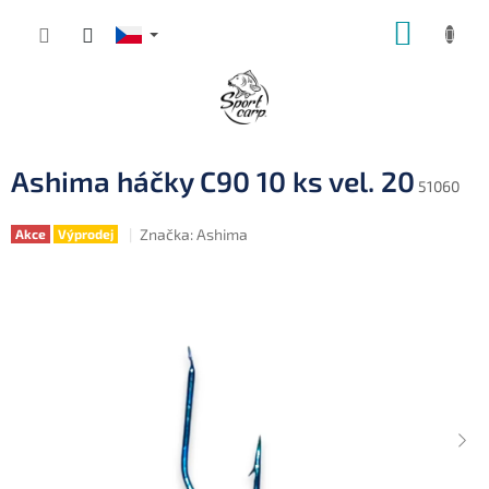
Přejít
NÁKUP
na
obsah
KOŠÍK
Ashima háčky C90 10 ks vel. 20
51060
Značka:
Ashima
Akce
Výprodej