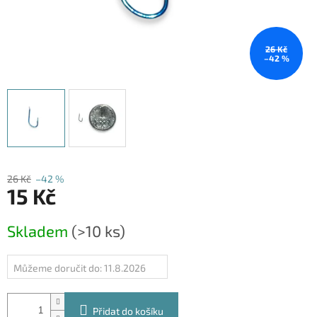
26 Kč
–42 %
26 Kč
–42 %
15 Kč
Měrná
Skladem
(>10 ks)
cena:
Můžeme doručit do:
11.8.2026
Přidat do košíku