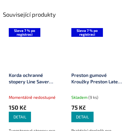
Související produkty
Sleva 7 % po
Sleva 7 % po
registraci
registraci
Korda ochranné
Preston gumové
stopery Line Saver
Kroužky Preston Latex
Bead (KLSB)
Bait Bands 50 ks
Momentálně nedostupné
Skladem
(9 ks)
150 Kč
75 Kč
DETAIL
DETAIL
Tungstenové stopery pro
Praktický doplněk pro