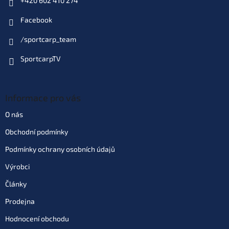
+420 602 410 274
Varianta: ø 0,18 mm 600 m
Facebook
(00670018)
429 Kč
Skladem
(2 ks)
| 94729
EAN:
94729
/sportcarp_team
Můžeme doručit do:
11.8.2026
SportcarpTV
Do košíku
Informace pro vás
Varianta: ø 0,20 mm 600 m
O nás
(00670020)
429 Kč
Skladem
(2 ks)
| 94325
EAN:
94325
Obchodní podmínky
Můžeme doručit do:
11.8.2026
Podmínky ochrany osobních údajů
Do košíku
Výrobci
Články
Varianta: ø 0,22 mm 600 m
Prodejna
(00670022)
469 Kč
Skladem
(2 ks)
| 94324
EAN:
94324
Hodnocení obchodu
Můžeme doručit do:
11.8.2026