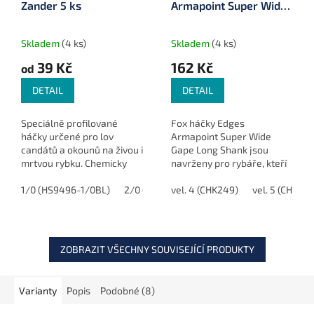
Zander 5 ks
Armapoint Super Wide
Gape Long Shank 10 ks
Skladem
(4 ks)
Skladem
(4 ks)
39 Kč
162 Kč
od
DETAIL
DETAIL
Speciálně profilované
Fox háčky Edges
háčky určené pro lov
Armapoint Super Wide
candátů a okounů na živou i
Gape Long Shank jsou
mrtvou rybku. Chemicky
navrženy pro rybáře, kteří
ostřený hrot zajišťuje
hledají dokonalý moderní
rychlý a spolehlivý průnik
1/0 (HS9496-1/0BL)
2/0 (HS9496-2/0BL)
kaprový háček kombinující
vel. 4 (CHK249)
2 (HS9496-2BL)
vel. 5 (CHK250
tvrdým pyskem dravce,
nejlepší vlastnosti pro
zatímco...
efektivní...
ZOBRAZIT VŠECHNY SOUVISEJÍCÍ PRODUKTY
Varianty
Popis
Podobné (8)