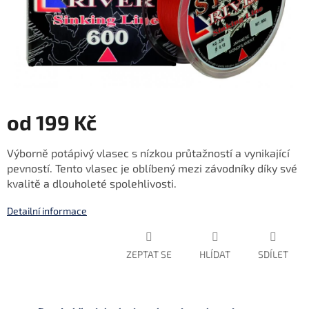
od
199 Kč
Měrná
Výborně potápivý vlasec s nízkou průtažností a vynikající
cena:
pevností. Tento vlasec je oblíbený mezi závodníky díky své
kvalitě a dlouholeté spolehlivosti.
Detailní informace
ZEPTAT SE
HLÍDAT
SDÍLET