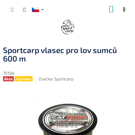
Přejít
NÁKUP
na
obsah
KOŠÍK
Sportcarp vlasec pro lov sumců
600 m
75104
Značka:
Sportcarp
Akce
Výprodej