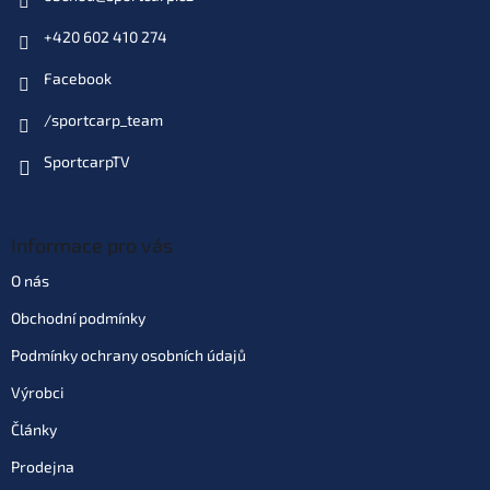
299 Kč
EAN:
8994775125131
Můžeme doručit do:
11.8.2026
+420 602 410 274
Facebook
Do košíku
/sportcarp_team
Varianta: ø 0,55 mm 40 lb 18,5
SportcarpTV
kg zelený
149 Kč
Skladem
(>10 ks)
| 75109
299 Kč
EAN:
8994775125148
Můžeme doručit do:
11.8.2026
Informace pro vás
O nás
Do košíku
Obchodní podmínky
Podmínky ochrany osobních údajů
Výrobci
Články
Prodejna