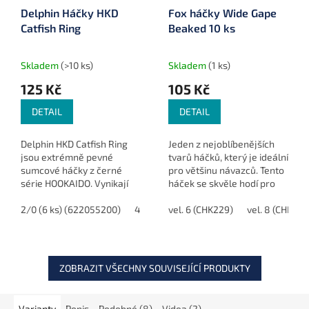
Delphin Háčky HKD
Fox háčky Wide Gape
Catfish Ring
Beaked 10 ks
Skladem
(>10 ks)
Skladem
(1 ks)
125 Kč
105 Kč
DETAIL
DETAIL
Delphin HKD Catfish Ring
Jeden z nejoblíbenějších
jsou extrémně pevné
tvarů háčků, který je ideální
sumcové háčky z černé
pro většinu návazců. Tento
série HOOKAIDO. Vynikají
háček se skvěle hodí pro
vysokou odolností,
prezentaci pop-up nebo
výbornou ostrostí a
2/0 (6 ks) (622055200)
4/0 (4 ks) (622055400)
klasických boilies. Jeho
vel. 6 (CHK229)
vel. 8 (CHK230
stabilním tvarem, díky
široký tvar umožňuje...
čemuž jsou ideální pro...
ZOBRAZIT VŠECHNY SOUVISEJÍCÍ PRODUKTY
Varianty
Popis
Podobné (8)
Videa (2)