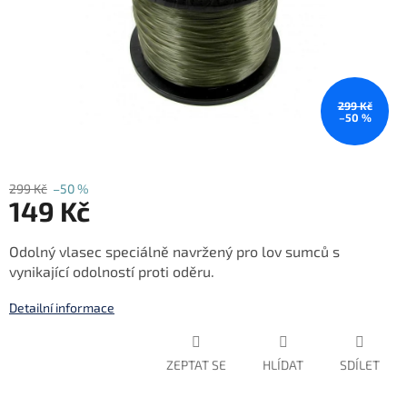
299 Kč
–50 %
299 Kč
–50 %
149 Kč
Měrná
Odolný vlasec speciálně navržený pro lov sumců s
cena:
vynikající odolností proti oděru.
Detailní informace
ZEPTAT SE
HLÍDAT
SDÍLET