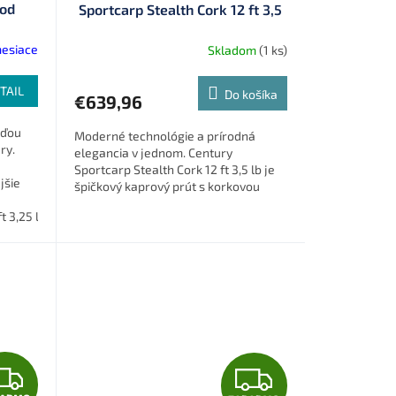
D
D
Rod
Sportcarp Stealth Cork 12 ft 3,5
lb (SCS2350R)
A
A
mesiace
Skladom
(1 ks)
R
R
TAIL
Do košíka
€639,96
M
M
oďou
Moderné technológie a prírodná
O
O
ry.
elegancia v jednom. Century
Sportcarp Stealth Cork 12 ft 3,5 lb je
jšie
špičkový kaprový prút s korkovou
ecké
rukoväťou, ktorý spája výkon, cit a
12350FSR)
ft 3,25 lb (SGX12325ABR)
12 ft 3,75 lb (SGX12375FSR)
12 ft 3,5 lb (SGX12350ABR)
13 ft 3,5 lb (SGX13350FSR)
12 ft 3,75 lb
komfort...
Z
Z