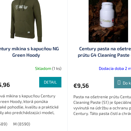
ntury mikina s kapucňou NG
Century pasta na ošetre
Green Hoody
prútu G4 Cleaning Paste 
Skladom
(1 ks)
Dodacia doba 2 
DETAIL
Do k
5,96
€9,56
ová mikina s kapucňou Century
Pasta na ošetrenie prútu Cent
reen Hoody, ktorá ponúka
Cleaning Paste (S1) je špeciáln
aké pohodlie, kvalitu a praktické
vyvinutá na údržbu a ochranu 
ily ako predchádzajúci model,
Century. Táto pasta čistí a chrá
okrát v atraktívnej zelenej farbe.
prúty pred poškodením, čím
589)
M (8590)
predlžuje...