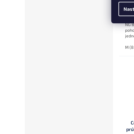
€5
Nast
Štýl
NG B
poho
jedn
mate
M (8
C
prú