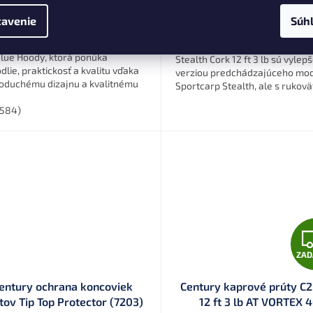
DETAIL
Do k
5,96
€559,96
avenie
Súh
ová mikina s kapucňou Century
Kaprové prúty Century Sportca
lue Hoody, ktorá ponúka
Stealth Cork 12 ft 3 lb sú vyle
dlie, praktickosť a kvalitu vďaka
verziou predchádzajúceho mo
oduchému dizajnu a kvalitnému
Sportcarp Stealth, ale s rukov
riálu.
vyrobenou z kvalitného korku. 
584)
prút...
ZA
entury ochrana koncoviek
Century kaprové prúty C2
tov Tip Top Protector (7203)
12 ft 3 lb AT VORTEX 