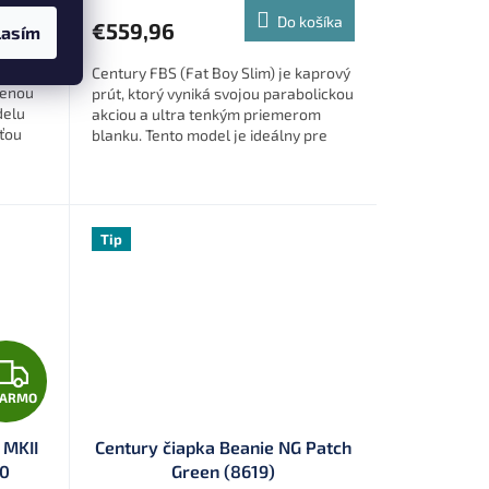
R
R
ošíka
Do košíka
€559,96
lasím
M
M
rp
Century FBS (Fat Boy Slim) je kaprový
O
O
pšenou
prút, ktorý vyniká svojou parabolickou
delu
akciou a ultra tenkým priemerom
äťou
blanku. Tento model je ideálny pre
Tento
rybárov, ktorí si chcú vychutnať...
Tip
Z
DARMO
A
 MKII
Century čiapka Beanie NG Patch
D
40
Green (8619)