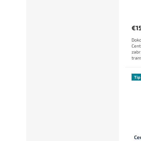
€1
Doko
Cent
zabr
tran
diza
popr
Tip
Ce