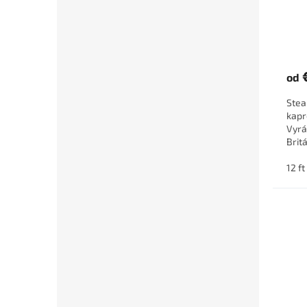
od
Stea
kapr
Vyrá
Brit
výro
karbó
12 f