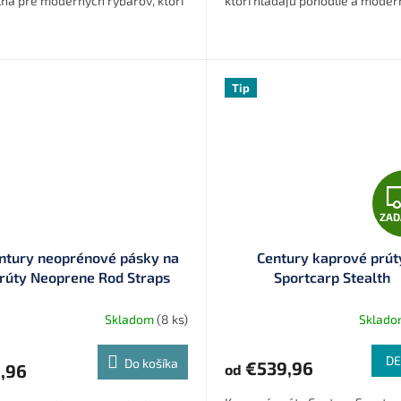
lna pre moderných rybárov, ktorí
ktorí hľadajú pohodlie a moder
 vyzerať skvele na rybách aj
vzhľad.
 nich.
Tip
ZA
ntury neoprénové pásky na
Century kaprové prút
rúty Neoprene Rod Straps
Sportcarp Stealth
(7204)
Skladom
(8 ks)
Sklad
DE
Do košíka
€539,96
,96
od