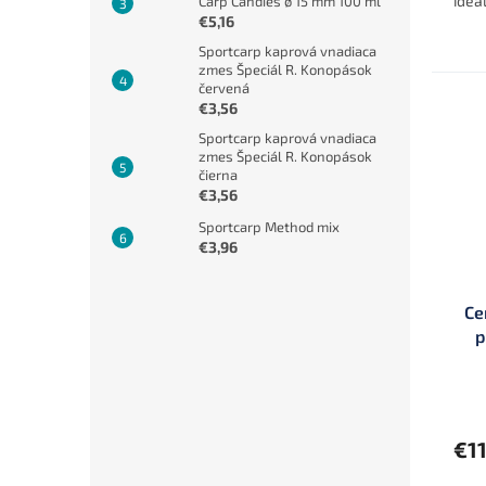
ideá
Carp Candies ø 15 mm 100 ml
chcú
€5,16
mimo
Sportcarp kaprová vnadiaca
zmes Špeciál R. Konopások
červená
€3,56
Sportcarp kaprová vnadiaca
zmes Špeciál R. Konopások
čierna
€3,56
Sportcarp Method mix
€3,96
Ce
p
€11