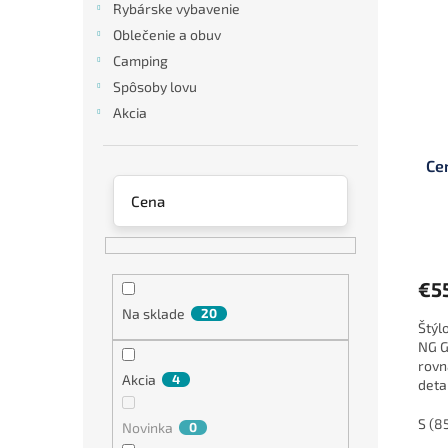
Rybárske vybavenie
i
p
Oblečenie a obuv
s
r
Camping
p
o
r
d
Spôsoby lovu
o
u
Akcia
d
k
u
t
Ce
k
o
t
v
Cena
o
v
€5
Na sklade
20
Štýl
NG G
rovn
Akcia
4
deta
tent
S (8
Novinka
0