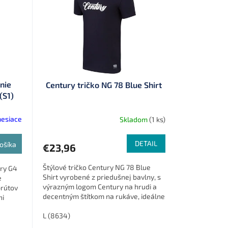
nie
Century tričko NG 78 Blue Shirt
(S1)
mesiace
Skladom
(1 ks)
DETAIL
ošíka
€23,96
Štýlové tričko Century NG 78 Blue
ury G4
Shirt vyrobené z priedušnej bavlny, s
e
výrazným logom Century na hrudi a
prútov
decentným štítkom na rukáve, ideálne
ni
pre rybárov aj na voľnočasové...
L (8634)