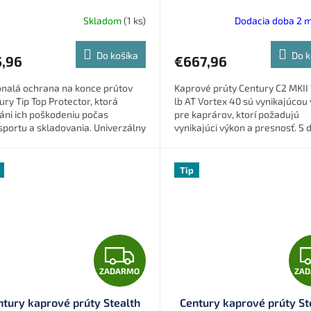
(C2912300MR)
Skladom
(1 ks)
Dodacia doba 2 
Do košíka
Do k
5,96
€667,96
nalá ochrana na konce prútov
Kaprové prúty Century C2 MKII 1
ury Tip Top Protector, ktorá
lb AT Vortex 40 sú vynikajúcou
áni ich poškodeniu počas
pre kaprárov, ktorí požadujú
sportu a skladovania. Univerzálny
vynikajúci výkon a presnosť. S 
jn s nastaviteľným elastickým
12 stôp a libražou 3 lb sa skvele.
uhom...
Tip
Z
ZADARMO
ZA
A
ntury kaprové prúty Stealth
Century kaprové prúty St