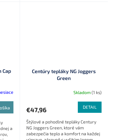
n Cap
Centúry tepláky NG Joggers
Green
mesiace
Skladom
(1 ks)
DETAIL
ošíka
€47,96
Štýlové a pohodlné tepláky Century
ky
NG Joggers Green, ktoré vám
ednej a
zabezpečia teplo a komfort na každej
rov,
výprave, zároveň s vyšitým logom