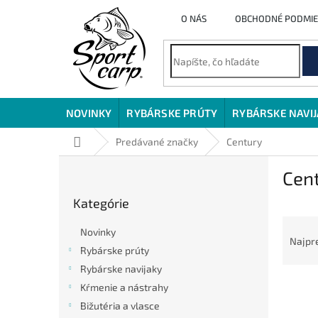
Prejsť
O NÁS
OBCHODNÉ PODMI
na
obsah
NOVINKY
RYBÁRSKE PRÚTY
RYBÁRSKE NAVI
Domov
Predávané značky
Century
B
Cen
o
Preskočiť
č
Kategórie
kategórie
n
R
ý
Novinky
a
p
Najpr
Rybárske prúty
d
a
e
Rybárske navijaky
n
V
n
e
Kŕmenie a nástrahy
ý
i
l
Bižutéria a vlasce
p
e