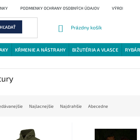
ENKY
PODMIENKY OCHRANY OSOBNÝCH ÚDAJOV
VÝROBCI
NÁKUPNÝ
HĽADAŤ
Prázdny košík
KOŠÍK
JAKY
KŔMENIE A NÁSTRAHY
BIŽUTÉRIA A VLASCE
RYBÁR
tury
edávanejšie
Najlacnejšie
Najdrahšie
Abecedne