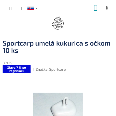
Prejsť
NÁKUP
na
obsah
KOŠÍK
Sportcarp umelá kukurica s očkom
10 ks
87129
Zľava 7 % po
Značka:
Sportcarp
registrácii