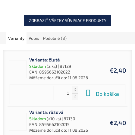
osvedčené atraktory pre
maximálnu...
ZOBRAZIŤ VŠETKY SÚVISIACE PRODUKTY
Varianty
Popis
Podobné (8)
Varianta: žlutá
Skladom
(2 ks)
| 87129
€2,40
EAN:
8595662102022
Môžeme doručiť do:
11.08.2026
Do košíka
Varianta: růžová
Skladom
(>10 ks)
| 87130
€2,40
EAN:
8595662102015
Môžeme doručiť do:
11.08.2026