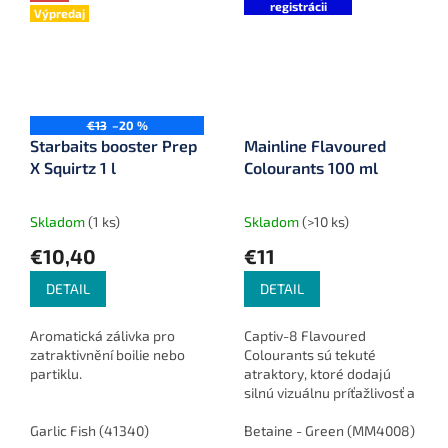
registrácii
Výpredaj
€13
–20 %
Starbaits booster Prep
Mainline Flavoured
X Squirtz 1 l
Colourants 100 ml
Skladom
(1 ks)
Skladom
(>10 ks)
€10,40
€11
DETAIL
DETAIL
Aromatická zálivka pro
Captiv-8 Flavoured
zatraktivnění boilie nebo
Colourants sú tekuté
partiklu.
atraktory, ktoré dodajú
silnú vizuálnu príťažlivosť a
zvýšia atraktivitu nástrah
Garlic Fish (41340)
aj krmiva. Obsahujú
Betaine - Green (MM4008)
C