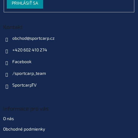
PRIHLÁSIŤ SA
Skladom
(>10 ks)
| 87133
€2,40
EAN:
8595662101995
Môžeme doručiť do:
11.08.2026
Kontakt
Do košíka
obchod
@
sportcarp.cz
+420 602 410 274
Facebook
/sportcarp_team
SportcarpTV
Informace pro vás
O nás
Obchodné podmienky