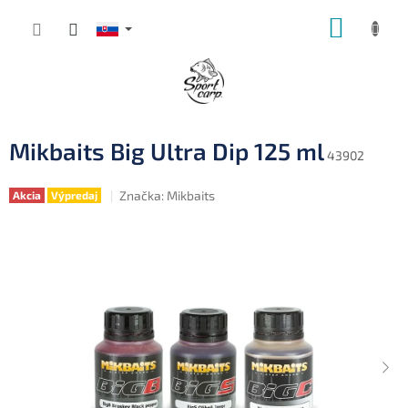
Prejsť
NÁKUP
na
obsah
KOŠÍK
Mikbaits Big Ultra Dip 125 ml
43902
Značka:
Mikbaits
Akcia
Výpredaj