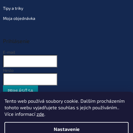
Tipy a triky
Moja objednávka
Prihlásenie
E-mail
Heslo
PRIHLÁSIŤ SA
Nová registrácia
Zabudnuté heslo
Tento web používá soubory cookie. Dalším procházením
tohoto webu vyjadřujete souhlas s jejich používáním..
Více informací
zde
.
Vytvoril Shoptet
Nastavenie