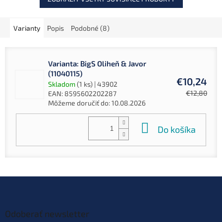
Varianty
Popis
Podobné (8)
Varianta: BigS Oliheň & Javor
(11040115)
€10,24
Skladom
(1 ks)
| 43902
€12,80
EAN:
8595602202287
Môžeme doručiť do:
10.08.2026
Do košíka
Z
á
p
ä
Odoberať newsletter