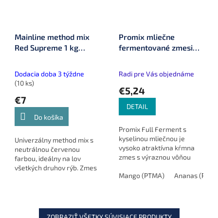
Mainline method mix
Promix mliečne
Red Supreme 1 kg
fermentované zmesi
(MM2913)
800 g
Dodacia doba 3 týždne
Radi pre Vás objednáme
(10 ks)
€5,24
€7
DETAIL
Do košíka
Promix Full Ferment s
kyselinou mliečnou je
Univerzálny method mix s
vysoko atraktívna kŕmna
neutrálnou červenou
zmes s výraznou vôňou
farbou, ideálny na lov
fermentovanej kukurice,
všetkých druhov rýb. Zmes
ktorá láka kaprov a amury.
Mango (PTMA)
Ananas (PTAN
kvalitných rybích múčok,
Je pripravená na okamžité
peliet a obilnín vytvára
použitie,...
lákavú návnadu s rybím
arómou....
ZOBRAZIŤ VŠETKY SÚVISIACE PRODUKTY