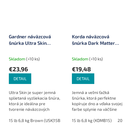
Gardner náväzcová
Korda náväzcová
šnúrka Ultra Skin
šnúrka Dark Matter
Super Soft 20 m
Braid 20 m
Skladom
(>10 ks)
Skladom
(>10 ks)
€23,96
€19,48
DETAIL
DETAIL
Ultra Skin je super jemná
Jemná a veľmi ťažká
splietaná vyzliekacia šnúra,
šnúrka, ktorá perfektne
ktorá je ideálna pre
kopíruje dno a vďaka svojej
tvorenie náväzcových
farbe splynie na väčšine
systémov.
podkladov na dne. Ideálna
15 lb 6,8 kg Brown (USK|15B)
pre rôzne typy návazcov a
15 lb 6,8 kg (KDMB15)
20 lb 9
použitie do PVA vreciek.