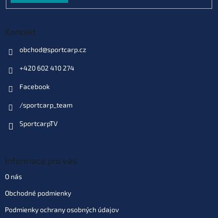
Kontakt
obchod
@
sportcarp.cz
+420 602 410 274
Facebook
/sportcarp_team
SportcarpTV
Informace pro vás
O nás
Obchodné podmienky
Podmienky ochrany osobných údajov