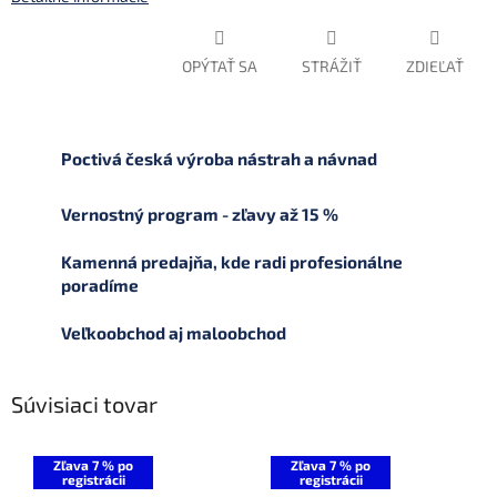
OPÝTAŤ SA
STRÁŽIŤ
ZDIEĽAŤ
Poctivá česká výroba nástrah a návnad
Vernostný program - zľavy až 15 %
Kamenná predajňa, kde radi profesionálne
poradíme
Veľkoobchod aj maloobchod
Súvisiaci tovar
Zľava 7 % po
Zľava 7 % po
registrácii
registrácii