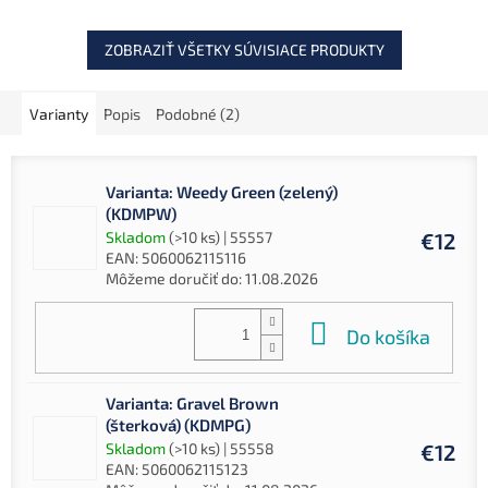
ZOBRAZIŤ VŠETKY SÚVISIACE PRODUKTY
Varianty
Popis
Podobné (2)
Varianta: Weedy Green (zelený)
(KDMPW)
Skladom
(>10 ks)
| 55557
€12
EAN:
5060062115116
Môžeme doručiť do:
11.08.2026
Do košíka
Varianta: Gravel Brown
(šterková) (KDMPG)
Skladom
(>10 ks)
| 55558
€12
EAN:
5060062115123