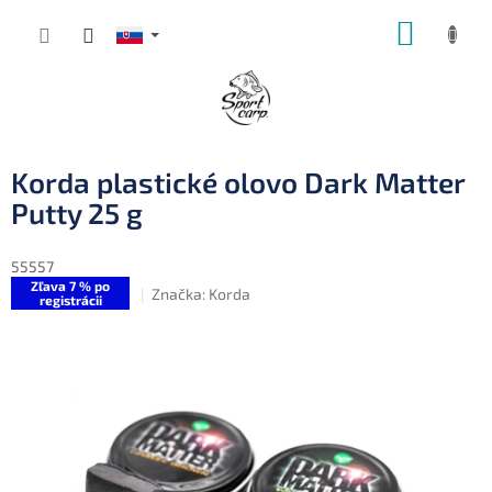
Prejsť
NÁKUP
na
obsah
KOŠÍK
Korda plastické olovo Dark Matter
Putty 25 g
55557
Zľava 7 % po
Značka:
Korda
registrácii