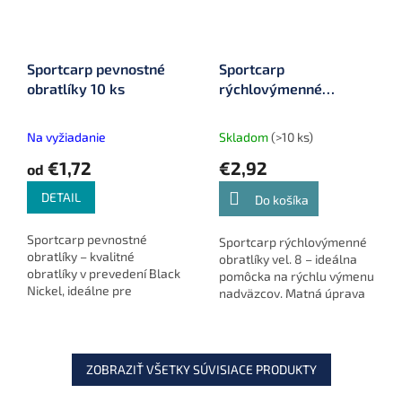
Sportcarp pevnostné
Sportcarp
obratlíky 10 ks
rýchlovýmenné
obratlíky 10 ks veľ. 8
matt black (matné
Na vyžiadanie
Skladom
(>10 ks)
nelesknúce sa)
€1,72
€2,92
od
DETAIL
Do košíka
Sportcarp pevnostné
Sportcarp rýchlovýmenné
obratlíky – kvalitné
obratlíky vel. 8 – ideálna
obratlíky v prevedení Black
pomôcka na rýchlu výmenu
Nickel, ideálne pre
nadväzcov. Matná úprava
modernú kaprárinu.
Matt Black minimalizuje
odlesky. Balenie obsahuje
10 ks.
ZOBRAZIŤ VŠETKY SÚVISIACE PRODUKTY