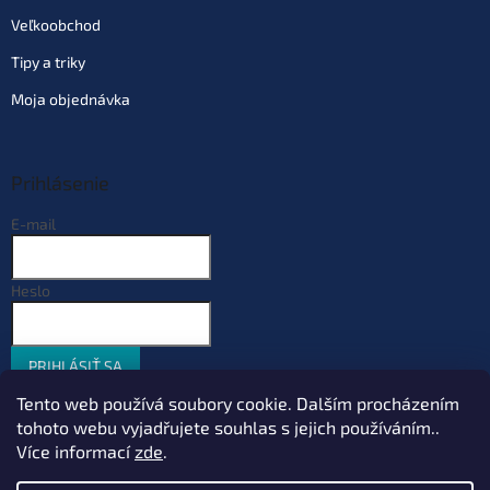
Veľkoobchod
Tipy a triky
Moja objednávka
Prihlásenie
E-mail
Heslo
PRIHLÁSIŤ SA
Nová registrácia
Zabudnuté heslo
Tento web používá soubory cookie. Dalším procházením
tohoto webu vyjadřujete souhlas s jejich používáním..
Více informací
zde
.