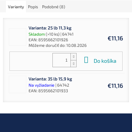
Varianty
Popis
Podobné (8)
Varianta: 25 lb 11,3 kg
Skladom
(>10 ks)
| 64741
€11,16
EAN:
8595662101926
Môžeme doručiť do:
10.08.2026
Do košíka
Varianta: 35 lb 15,9 kg
€11,16
Na vyžiadanie
| 64742
EAN:
8595662101933
Z
á
p