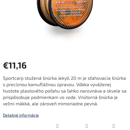
€11,16
Jednotková
Sportcarp stužená šnúrka Jekyll 20 m je sťahovacia šnúrka
cena:
s precíznou kamuflážnou úpravou. Vďaka vyváženej
hustote plastového poťahu sa ľahko narovnáva a skvele sa
prispôsobuje podmienkam vo vode. Vnútorná šnúrka je
veľmi mäkká, ale zároveň mimoriadne pevná.
Detailné informácie