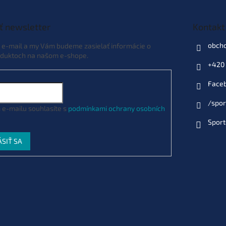
ť newsletter
Kontakt
obch
j e-mail a my Vám budeme zasielať informácie o
duktoch na našom e-shope.
+420 
Face
/spor
 e-mailu souhlasíte s
podmínkami ochrany osobních
Sport
ÁSIŤ SA