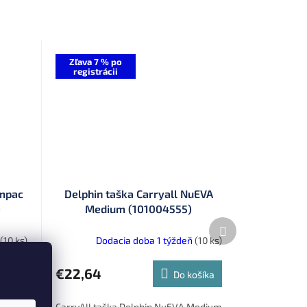
Zľava 7 % po
registrácii
ompac
Delphin taška Carryall NuEVA
)
Medium (101004555)
Ďalší
produkt
(10 ks)
Dodacia doba 1 týždeň
(10 ks)
u
€22,64
ošíka
Do košíka
ack XL
CarryAll taška Delphin NuEVA Medium