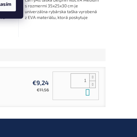
lasím
vnady
s rozmermi 35x25x30 cm je
 Pred
univerzálna rybárska taška vyrobená
n a
z EVA materiálu, ktorá poskytuje
dostatočný priestor na uskladnenie...
1)
220 (KLUG23)
€9,24
Do košíka
€11,56