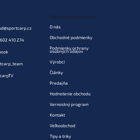
Informace pro vás
O nás
od
@
sportcarp.cz
Obchodné podmienky
602 410 274
Podmienky ochrany
osobných údajov
book
Výrobci
tcarp_team
Články
carpTV
Predajňa
Hodnotenie obchodu
Vernostný program
Kontakt
Veľkoobchod
Tipy a triky