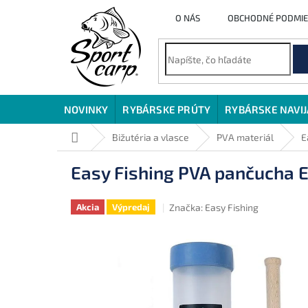
Prejsť
O NÁS
OBCHODNÉ PODMI
na
obsah
NOVINKY
RYBÁRSKE PRÚTY
RYBÁRSKE NAVI
Domov
Bižutéria a vlasce
PVA materiál
E
Easy Fishing PVA pančucha E
Značka:
Easy Fishing
Akcia
Výpredaj