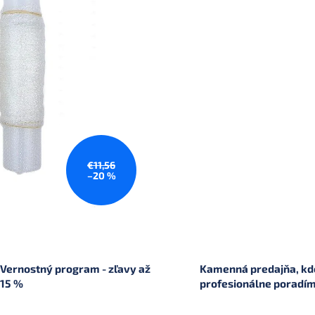
€11,56
–20 %
Vernostný program - zľavy až
Kamenná predajňa, kde
15 %
profesionálne poradí