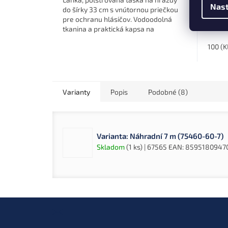
Nast
púzdie
do šírky 33 cm s vnútornou priečkou
organi
pre ochranu hlásičov. Vodoodolná
drobno
tkanina a praktická kapsa na
zipsy 
indikátory.
na...
100 (
Varianty
Popis
Podobné (8)
Varianta: Náhradní 7 m (75460-60-7)
Skladom
(1 ks)
| 67565
EAN:
8595180947
Z
á
p