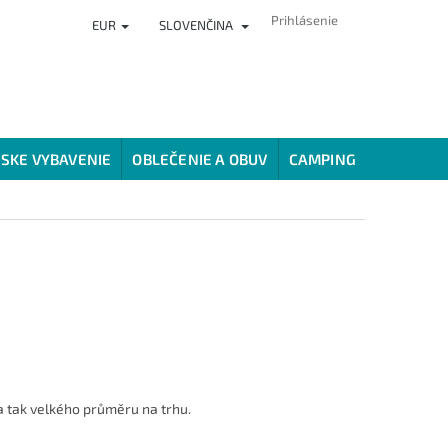
Prihlásenie
EUR
SLOVENČINA
ČLÁNKY
PREDAJŇA
HODNOTENIE OBCHODU
VERNOSTNÝ
SKE VYBAVENIE
OBLEČENIE A OBUV
CAMPING
SPÔSOBY
 tak velkého průměru na trhu.