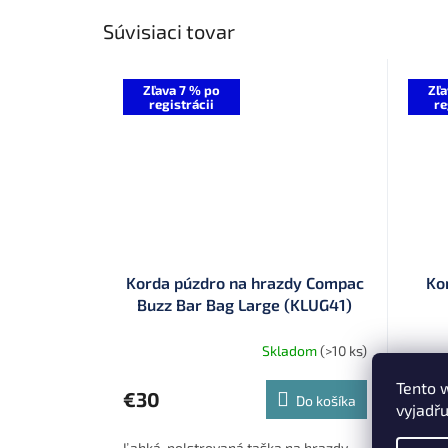
Súvisiaci tovar
Zľava 7 % po
Zľa
registrácii
re
Korda púzdro na hrazdy Compac
Ko
Buzz Bar Bag Large (KLUG41)
Skladom
(>10 ks)
Tento 
€
€30
od
Do košíka
vyjadřu
Origi
Ľahká, polstrovaná taška na hrazdy