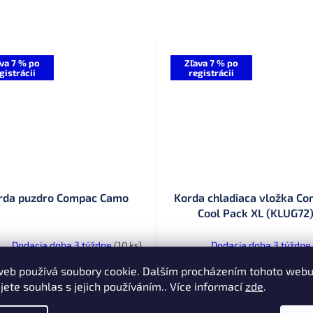
va 7 % po
Zľava 7 % po
gistrácii
registrácii
rda puzdro Compac Camo
Korda chladiaca vložka C
Cool Pack XL (KLUG72
Dodacia doba 3 týždne
(10 ks)
Dodacia doba 3 týždne
web používá soubory cookie. Dalším procházením tohoto web
22
€15
DETAIL
Do k
jete souhlas s jejich používáním.. Více informací
zde
.
nálna séria Korda Compac Camo
Chladiaca vložka Compac Cool P