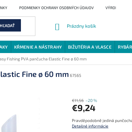
ENKY
PODMIENKY OCHRANY OSOBNÝCH ÚDAJOV
VÝROBCI
NÁKUPNÝ
HĽADAŤ
Prázdny košík
KOŠÍK
JAKY
KŔMENIE A NÁSTRAHY
BIŽUTÉRIA A VLASCE
RYBÁR
asy Fishing PVA pančucha Elastic Fine ø 60 mm
lastic Fine ø 60 mm
67565
€11,56
–20 %
€9,24
Jednotková
Pravděpodobně jediná punčocha
cena:
Detailné informácie