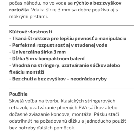
počas náhodu, no vo vode sa
rýchlo a bez zvyškov
rozložila
. Vďaka šírke 3 mm sa dobre používa aj s
mokrými prstami.
Kľúčové vlastnosti
•
Tkaná štruktúra pre lepšiu pevnosť a manipuláciu
•
Perfektná rozpustnosť aj v studenej vode
•
Univerzálna šírka 3 mm
•
Dĺžka 5 m v kompaktnom balení
•
Vhodná na stringery, uzatváranie sáčkov alebo
fixáciu montáží
•
Bez chuti a bez zvyškov – neodrádza ryby
Použitie
Skvelá voľba na tvorbu klasických stringerových
retiazok, uzatváranie plnených PVA sáčkov alebo
dočasné zviazanie koncovej montáže. Pásku stačí
odstrihnúť na požadovanú dĺžku a jednoducho použiť
bez potreby ďalších pomôcok.