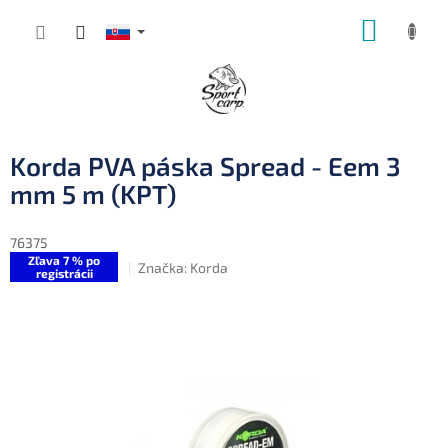
Prejsť
NÁKUP
na
obsah
KOŠÍK
Korda PVA páska Spread - Eem 3
mm 5 m (KPT)
76375
Zľava 7 % po
Značka:
Korda
registrácii