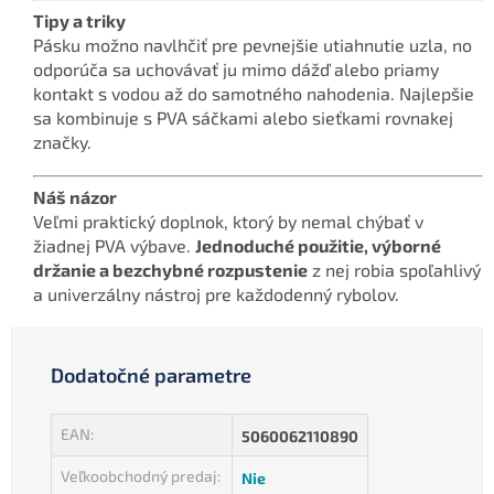
Tipy a triky
Pásku možno navlhčiť pre pevnejšie utiahnutie uzla, no
odporúča sa uchovávať ju mimo dážď alebo priamy
kontakt s vodou až do samotného nahodenia. Najlepšie
sa kombinuje s PVA sáčkami alebo sieťkami rovnakej
značky.
Náš názor
Veľmi praktický doplnok, ktorý by nemal chýbať v
žiadnej PVA výbave.
Jednoduché použitie, výborné
držanie a bezchybné rozpustenie
z nej robia spoľahlivý
a univerzálny nástroj pre každodenný rybolov.
Dodatočné parametre
EAN
:
5060062110890
Veľkoobchodný predaj
:
Nie