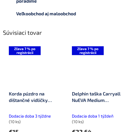
poradíme
Veľkoobchod aj maloobchod
Súvisiaci tovar
Zľava 7 % po
Zľava 7 % po
registrácii
registrácii
Korda púzdro na
Delphin taška Carryall
dištančné vidličky
NuEVA Medium
Compac Distance Stick
(101004555)
Bag (KLUG63)
Dodacia doba 3 týždne
Dodacia doba 1 týždeň
(10 ks)
(10 ks)
€15
€22,64