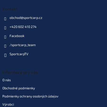
Kontakt
obchod
@
sportcarp.cz
+420 602 410 274
Facebook
/sportcarp_team
SportcarpTV
Informace pro vás
O nás
Obchodné podmienky
Podmienky ochrany osobných údajov
Výrobci