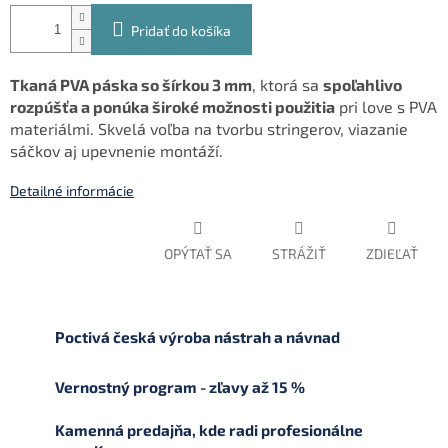
Pridať do košíka
Tkaná PVA páska so šírkou 3 mm
, ktorá sa
spoľahlivo
rozpúšťa a ponúka široké možnosti použitia
pri love s PVA
materiálmi. Skvelá voľba na tvorbu stringerov, viazanie
sáčkov aj upevnenie montáží.
Detailné informácie
OPÝTAŤ SA
STRÁŽIŤ
ZDIEĽAŤ
Poctivá česká výroba nástrah a návnad
Vernostný program - zľavy až 15 %
Kamenná predajňa, kde radi profesionálne