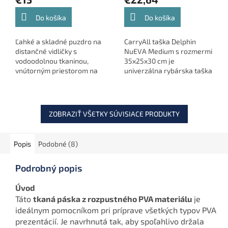
Do košíka
Do košíka
Ľahké a skladné puzdro na
CarryAll taška Delphin
distančné vidličky s
NuEVA Medium s rozmermi
vodoodolnou tkaninou,
35x25x30 cm je
vnútorným priestorom na
univerzálna rybárska taška
T-Bar a vonkajším vreckom
vyrobená z EVA materiálu,
na merací špagát.
ktorá poskytuje dostatočný
priestor na uskladnenie...
ZOBRAZIŤ VŠETKY SÚVISIACE PRODUKTY
Popis
Podobné (8)
Podrobný popis
Úvod
Táto
tkaná páska z rozpustného PVA materiálu
je
ideálnym pomocníkom pri príprave všetkých typov PVA
prezentácií. Je navrhnutá tak, aby spoľahlivo držala